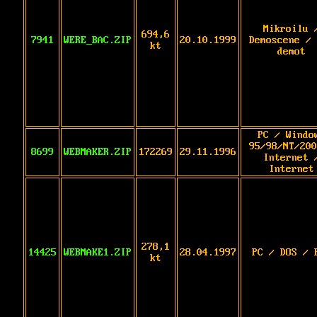
Mikroilu 
694,6
7941
WERE_BAC.ZIP
20.10.1999
Demoscene / 
kt
demot
PC / Windo
95/98/NT/200
8699
WEBMAKER.ZIP
172269
29.11.1996
Internet 
Internet
278,1
14425
WEBMAKE1.ZIP
28.04.1997
PC / DOS / 
kt