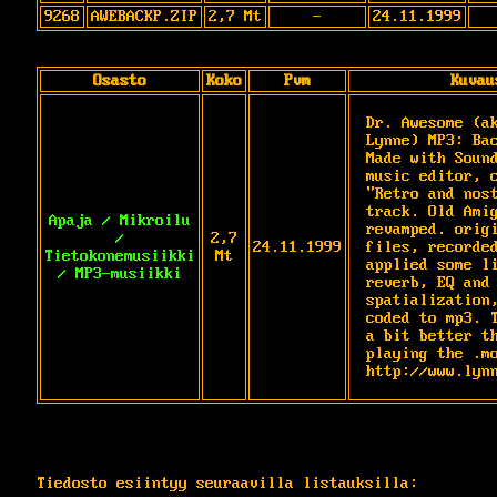
9268
AWEBACKP.ZIP
2,7 Mt
-
24.11.1999
Osasto
Koko
Pvm
Kuvau
Dr. Awesome (ak
Lynne) MP3: Bac
Made with Sound
music editor, c
"Retro and nost
track. Old Amig
Apaja / Mikroilu
revamped. origi
/
2,7
24.11.1999
files, recorded
Tietokonemusiikki
Mt
applied some li
/ MP3-musiikki
reverb, EQ and 
spatialization,
coded to mp3. T
a bit better th
playing the .mo
http://www.lyn
Tiedosto esiintyy seuraavilla listauksilla: