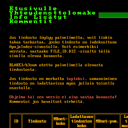
Etusivulle
Yhteydenottolomake
Info
Lisätyt
Kommentit
Jos tiedosto löytyy palvelimelta, voit linkin
takaa tarkastaa, josko tiedosto on indeksoituna
ApajaIndex-sivustolla. Voit esimerkiksi
verrata, vastaako FILE_ID.DIZ -sisältö tällä
sivulla olevaa kuvausta.
BLAKE3/b3sum otettu palvelimella olevasta
tiedostosta.
Jos tiedosto on merkattu
tuplaksi,
samanniminen
tiedosto on ladattavissa myös jollain toisella
osastolla.
Ohjelma tai sen versio ei aina vastaa kuvausta!
Kommentoi jos havaitset virheitä.
Ladattavan
L
MBnet-
ID
Tiedosto
tiedoston
MBnet-pvm.
t
koko
koko
mu