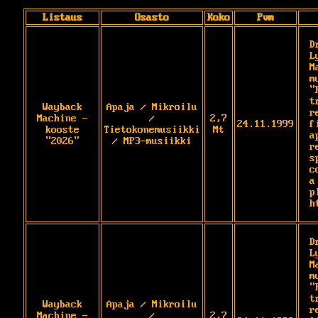
Listaus
Osasto
Koko
Pvm
D
L
M
m
"
t
Wayback
Apaja / Mikroilu
r
Machine -
/
2,7
24.11.1999
f
kooste
Tietokonemusiikki
Mt
a
"2026"
/ MP3-musiikki
r
s
c
a
p
h
D
L
M
m
"
t
Wayback
Apaja / Mikroilu
r
Machine -
/
2,7