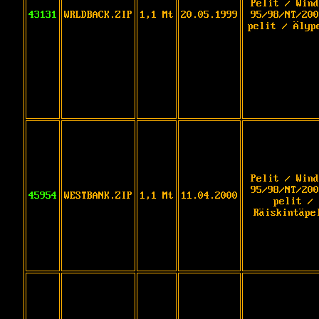
Pelit / Wind
43131
WRLDBACK.ZIP
1,1 Mt
20.05.1999
95/98/NT/200
pelit / Älyp
Pelit / Wind
95/98/NT/200
45954
WESTBANK.ZIP
1,1 Mt
11.04.2000
pelit /
Räiskintäpe