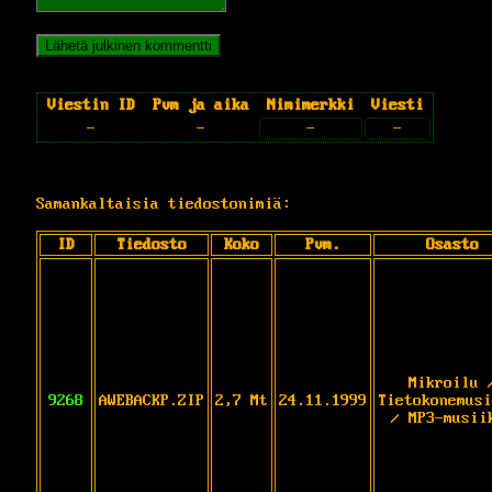
Viestin ID
Pvm ja aika
Nimimerkki
Viesti
-
-
-
-
Samankaltaisia tiedostonimiä:
ID
Tiedosto
Koko
Pvm.
Osasto
Mikroilu 
9268
AWEBACKP.ZIP
2,7 Mt
24.11.1999
Tietokonemusi
/ MP3-musii