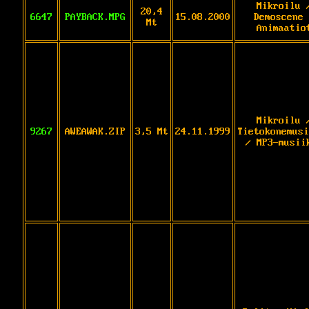
Mikroilu 
20,4
6647
PAYBACK.MPG
15.08.2000
Demoscene 
Mt
Animaatio
Mikroilu 
9267
AWEAWAK.ZIP
3,5 Mt
24.11.1999
Tietokonemusi
/ MP3-musii