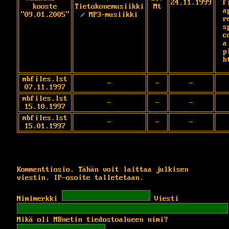
24.11.1999
f
kooste
Tietokonemusiikki
Mt
a
"09.01.2005"
/ MP3-musiikki
r
s
c
a
p
h
mbfiles.lst
-
-
-
07.11.1997
mbfiles.lst
-
-
-
15.10.1997
mbfiles.lst
-
-
-
15.01.1997
Kommenttiosio. Tähän voit laittaa julkisen
viestin. IP-osoite talletetaan.
Nimimerkki
Viesti
Mikä oli MBnetin tiedostoalueen nimi?