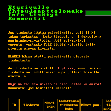
Etusivulle
Yhteydenottolomake
Info
Lisätyt
Kommentit
Jos tiedosto löytyy palvelimelta, voit linkin
takaa tarkastaa, josko tiedosto on indeksoituna
ApajaIndex-sivustolla. Voit esimerkiksi
verrata, vastaako FILE_ID.DIZ -sisältö tällä
sivulla olevaa kuvausta.
BLAKE3/b3sum otettu palvelimella olevasta
tiedostosta.
Jos tiedosto on merkattu
tuplaksi,
samanniminen
tiedosto on ladattavissa myös jollain toisella
osastolla.
Ohjelma tai sen versio ei aina vastaa kuvausta!
Kommentoi jos havaitset virheitä.
Ladattavan
La
MBnet-
ID
Tiedosto
tiedoston
MBnet-pvm.
ti
koko
koko
muo