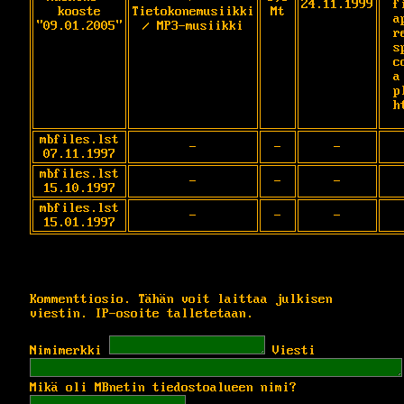
24.11.1999
f
kooste
Tietokonemusiikki
Mt
a
"09.01.2005"
/ MP3-musiikki
r
s
c
a
p
h
mbfiles.lst
-
-
-
07.11.1997
mbfiles.lst
-
-
-
15.10.1997
mbfiles.lst
-
-
-
15.01.1997
Kommenttiosio. Tähän voit laittaa julkisen
viestin. IP-osoite talletetaan.
Nimimerkki
Viesti
Mikä oli MBnetin tiedostoalueen nimi?