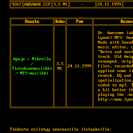
9267
AWEAWAK.ZIP
3,5 Mt
-
24.11.1999
Osasto
Koko
Pvm
Kuvau
Dr. Awesome (ak
Lynne) MP3: Awa
Made with Sound
music editor, c
"Retro and nost
track. Old Amig
Apaja / Mikroilu
revamped. origi
/
3,5
24.11.1999
files, recorded
Tietokonemusiikki
Mt
applied some li
/ MP3-musiikki
reverb, EQ and 
spatialization,
coded to mp3. T
a bit better th
playing the .mo
http://www.lyn
Tiedosto esiintyy seuraavilla listauksilla: