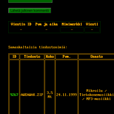
Viestin ID
Pvm ja aika
Nimimerkki
Viesti
-
-
-
-
Samankaltaisia tiedostonimiä:
ID
Tiedosto
Koko
Pvm.
Osasto
Mikroilu /
3,5
9267
AWEAWAK.ZIP
24.11.1999
Tietokonemusiikki
Mt
/ MP3-musiikki