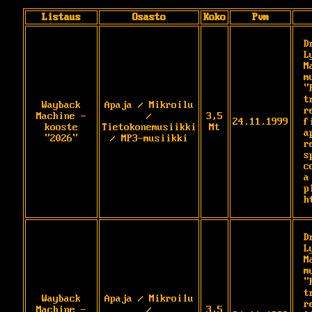
Listaus
Osasto
Koko
Pvm
D
L
M
m
"
t
Wayback
Apaja / Mikroilu
r
Machine -
/
3,5
24.11.1999
f
kooste
Tietokonemusiikki
Mt
a
"2026"
/ MP3-musiikki
r
s
c
a
p
h
D
L
M
m
"
t
Wayback
Apaja / Mikroilu
r
Machine -
/
3,5