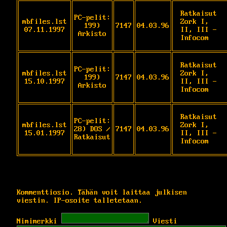
Ratkaisut 
PC-pelit:
mbfiles.lst
Zork I, 
199)
7147
04.03.96
07.11.1997
II, III - 
Arkisto
Infocom
Ratkaisut 
PC-pelit:
mbfiles.lst
Zork I, 
199)
7147
04.03.96
15.10.1997
II, III - 
Arkisto
Infocom
Ratkaisut 
PC-pelit:
mbfiles.lst
Zork I, 
28) DOS /
7147
04.03.96
15.01.1997
II, III - 
Ratkaisut
Infocom
Kommenttiosio. Tähän voit laittaa julkisen
viestin. IP-osoite talletetaan.
Nimimerkki
Viesti