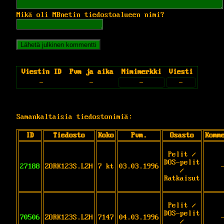
Mikä oli MBnetin tiedostoalueen nimi?
Viestin ID
Pvm ja aika
Nimimerkki
Viesti
-
-
-
-
Samankaltaisia tiedostonimiä:
ID
Tiedosto
Koko
Pvm.
Osasto
Komm
Pelit /
DOS-pelit
27188
ZORK123S.LZH
7 kt
03.03.1996
/
Ratkaisut
Pelit /
DOS-pelit
70506
ZORK123S.LZH
7147
04.03.1996
/