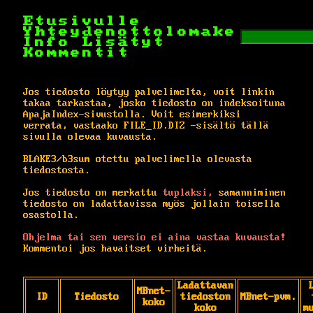
Etusivulle
Yhteydenottolomake
Info
Lisätyt
Kommentit
Jos tiedosto löytyy palvelimelta, voit linkin
takaa tarkastaa, josko tiedosto on indeksoituna
ApajaIndex-sivustolla. Voit esimerkiksi
verrata, vastaako FILE_ID.DIZ -sisältö tällä
sivulla olevaa kuvausta.
BLAKE3/b3sum otettu palvelimella olevasta
tiedostosta.
Jos tiedosto on merkattu
tuplaksi,
samanniminen
tiedosto on ladattavissa myös jollain toisella
osastolla.
Ohjelma tai sen versio ei aina vastaa kuvausta!
Kommentoi jos havaitset virheitä.
Ladattavan
MBnet-
ID
Tiedosto
tiedoston
MBnet-pvm.
koko
koko
m