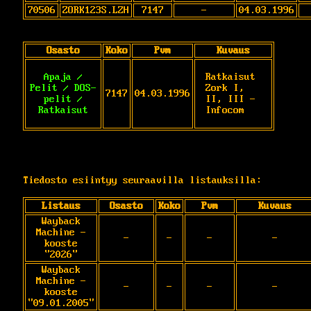
70506
ZORK123S.LZH
7147
-
04.03.1996
Osasto
Koko
Pvm
Kuvaus
Apaja /
Ratkaisut 
Pelit / DOS-
Zork I, 
7147
04.03.1996
pelit /
II, III - 
Ratkaisut
Infocom
Tiedosto esiintyy seuraavilla listauksilla:
Listaus
Osasto
Koko
Pvm
Kuvaus
Wayback
Machine -
-
-
-
-
kooste
"2026"
Wayback
Machine -
-
-
-
-
kooste
"09.01.2005"