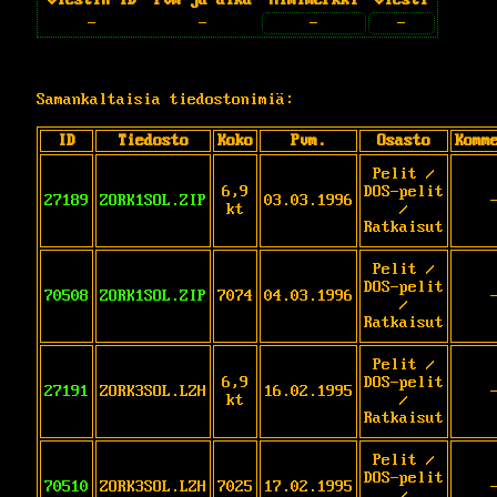
-
-
-
-
Samankaltaisia tiedostonimiä:
ID
Tiedosto
Koko
Pvm.
Osasto
Komm
Pelit /
6,9
DOS-pelit
27189
ZORK1SOL.ZIP
03.03.1996
kt
/
Ratkaisut
Pelit /
DOS-pelit
70508
ZORK1SOL.ZIP
7074
04.03.1996
/
Ratkaisut
Pelit /
6,9
DOS-pelit
27191
ZORK3SOL.LZH
16.02.1995
kt
/
Ratkaisut
Pelit /
DOS-pelit
70510
ZORK3SOL.LZH
7025
17.02.1995
/