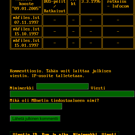
DOS-pelit
3.3.1996
ratkaisu 
kooste
kt
/
- Infocom
"09.01.2005"
Ratkaisut
mbfiles.lst
-
-
-
-
07.11.1997
mbfiles.lst
-
-
-
-
15.10.1997
mbfiles.lst
-
-
-
-
15.01.1997
Kommenttiosio. Tähän voit laittaa julkisen
viestin. IP-osoite talletetaan.
Nimimerkki
Viesti
Mikä oli MBnetin tiedostoalueen nimi?
Viestin ID
Pvm ja aika
Nimimerkki
Viesti