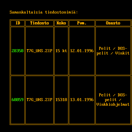
Samankaltaisia tiedostonimiä:
ID
Tiedosto
Koko
Pvm.
Osasto
Pelit / DOS-
28358
T7G_UHS.ZIP
15 kt
12.01.1996
pelit / Vinkit
Pelit / DOS-
68859
T7G_UHS.ZIP
15318
13.01.1996
pelit /
Vinkkiohjelmat