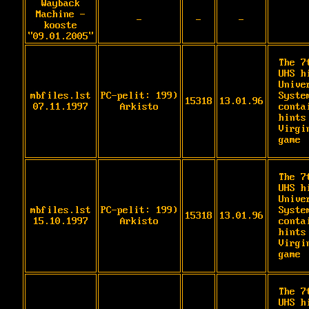
Wayback
Machine -
-
-
-
kooste
"09.01.2005"
The 7
UHS h
Unive
mbfiles.lst
PC-pelit: 199)
System
15318
13.01.96
07.11.1997
Arkisto
contai
hints
Virgi
game
The 7
UHS h
Unive
mbfiles.lst
PC-pelit: 199)
System
15318
13.01.96
15.10.1997
Arkisto
contai
hints
Virgi
game
The 7
UHS h