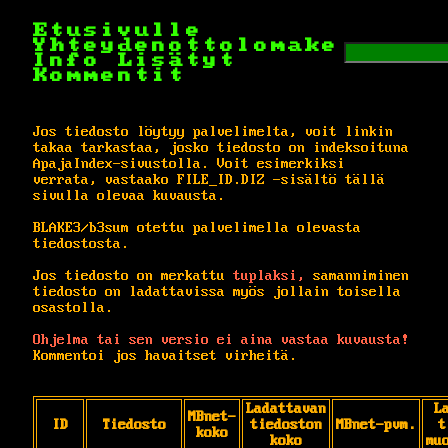
Etusivulle
Yhteydenottolomake
Info
Lisätyt
Kommentit
Jos tiedosto löytyy palvelimelta, voit linkin
takaa tarkastaa, josko tiedosto on indeksoituna
ApajaIndex-sivustolla. Voit esimerkiksi
verrata, vastaako FILE_ID.DIZ -sisältö tällä
sivulla olevaa kuvausta.
BLAKE3/b3sum otettu palvelimella olevasta
tiedostosta.
Jos tiedosto on merkattu
tuplaksi,
samanniminen
tiedosto on ladattavissa myös jollain toisella
osastolla.
Ohjelma tai sen versio ei aina vastaa kuvausta!
Kommentoi jos havaitset virheitä.
Ladattavan
L
MBnet-
ID
Tiedosto
tiedoston
MBnet-pvm.
t
koko
koko
mu