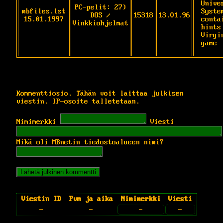
Unive
PC-pelit: 27)
mbfiles.lst
System
DOS /
15318
13.01.96
15.01.1997
contai
Vinkkiohjelmat
hints
Virgi
game
Kommenttiosio. Tähän voit laittaa julkisen
viestin. IP-osoite talletetaan.
Nimimerkki
Viesti
Mikä oli MBnetin tiedostoalueen nimi?
Viestin ID
Pvm ja aika
Nimimerkki
Viesti
-
-
-
-