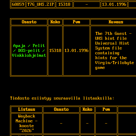
68859
T7G_UHS.ZIP
15318
-
13.01.1996
Osasto
Koko
Pvm
Kuvaus
The 7th Guest - 
UHS hint file

Universal Hint 
Apaja / Pelit
System file 
/ DOS-pelit /
15318
13.01.1996
containing

Vinkkiohjelmat
hints for the 
Virgin/Trilobyte 
game
Tiedosto esiintyy seuraavilla listauksilla:
Listaus
Osasto
Koko
Pvm
Wayback
Machine -
-
-
-
kooste
"2026"