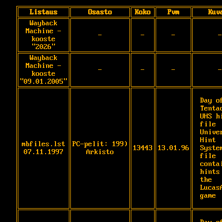
Listaus
Osasto
Koko
Pvm
Kuv
Wayback
Machine -
-
-
-
-
kooste
"2026"
Wayback
Machine -
-
-
-
-
kooste
"09.01.2005"
Day of
Tentac
UHS hi
file

Univer
Hint 
mbfiles.lst
PC-pelit: 199)
13443
13.01.96
System
07.11.1997
Arkisto
file 
contai
hints 
the 
LucasA
game