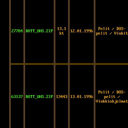
13,1
Pelit / DOS-
27784
DOTT_UHS.ZIP
12.01.1996
kt
pelit / Vinkit
Pelit / DOS-
63137
DOTT_UHS.ZIP
13443
13.01.1996
pelit /
Vinkkiohjelmat