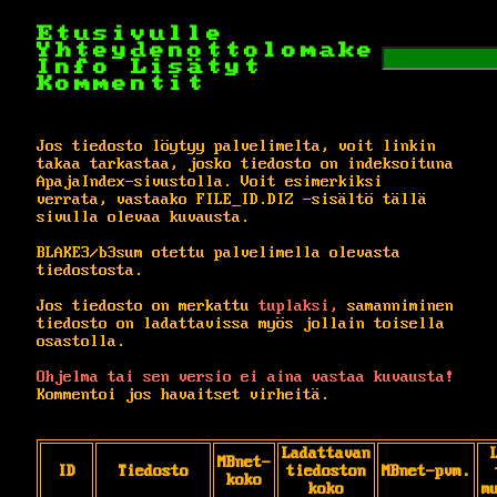
Etusivulle
Yhteydenottolomake
Info
Lisätyt
Kommentit
Jos tiedosto löytyy palvelimelta, voit linkin
takaa tarkastaa, josko tiedosto on indeksoituna
ApajaIndex-sivustolla. Voit esimerkiksi
verrata, vastaako FILE_ID.DIZ -sisältö tällä
sivulla olevaa kuvausta.
BLAKE3/b3sum otettu palvelimella olevasta
tiedostosta.
Jos tiedosto on merkattu
tuplaksi,
samanniminen
tiedosto on ladattavissa myös jollain toisella
osastolla.
Ohjelma tai sen versio ei aina vastaa kuvausta!
Kommentoi jos havaitset virheitä.
Ladattavan
MBnet-
ID
Tiedosto
tiedoston
MBnet-pvm.
koko
koko
m