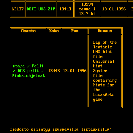
13994
63137
DOTT_UHS.ZIP
13443
tavua |
13.01.1996
13.7 kt
Osasto
Koko
Pvm
Kuvaus
Day of the 
Tentacle - 
UHS hint 
file

Universal 
Apaja / Pelit
Hint 
/ DOS-pelit /
13443
13.01.1996
System 
Vinkkiohjelmat
file 
containing

hints for 
the 
LucasArts 
game
Tiedosto esiintyy seuraavilla listauksilla: