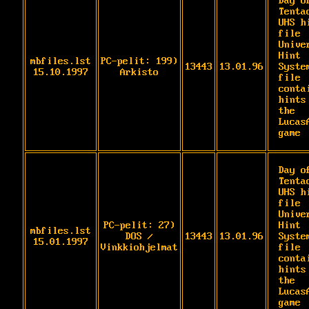
Day of
Tentac
UHS hi
file

Univer
Hint 
mbfiles.lst
PC-pelit: 199)
13443
13.01.96
System
15.10.1997
Arkisto
file 
contai
hints 
the 
LucasA
game
Day of
Tentac
UHS hi
file

Univer
PC-pelit: 27)
Hint 
mbfiles.lst
DOS /
13443
13.01.96
System
15.01.1997
Vinkkiohjelmat
file 
contai
hints 
the 
LucasA
game