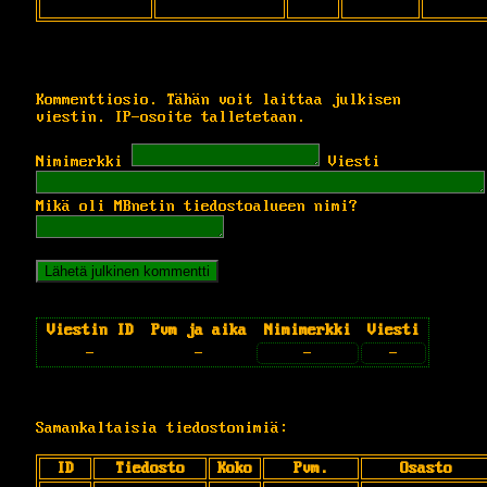
Kommenttiosio. Tähän voit laittaa julkisen
viestin. IP-osoite talletetaan.
Nimimerkki
Viesti
Mikä oli MBnetin tiedostoalueen nimi?
Viestin ID
Pvm ja aika
Nimimerkki
Viesti
-
-
-
-
Samankaltaisia tiedostonimiä:
ID
Tiedosto
Koko
Pvm.
Osasto