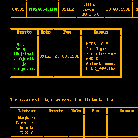
39162
64905
HTDS4054.LHA
39162
tavua |
23.09.1996
38.2 kt
Osasto
Koko
Pvm
Kuvaus
Apaja /
HTDS 40.5 - 
Amiga /
DataType 
Ohjelmat
binaries for 
39162
23.09.1996
/ Ajurit
68040

ja
Aminet name: 
kirjastot
HTDS_040.lha
Tiedosto esiintyy seuraavilla listauksilla:
Listaus
Osasto
Koko
Pvm
Kuvaus
Wayback
Machine -
-
-
-
-
kooste
"2026"