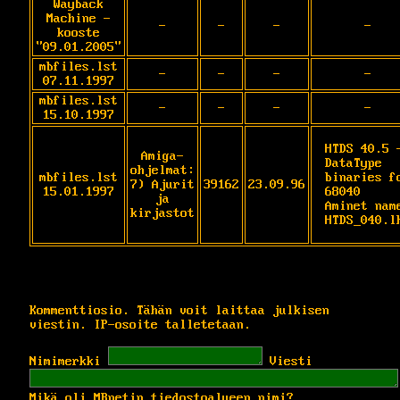
Wayback
Machine -
-
-
-
-
kooste
"09.01.2005"
mbfiles.lst
-
-
-
-
07.11.1997
mbfiles.lst
-
-
-
-
15.10.1997
HTDS 40.5 -
Amiga-
DataType 
ohjelmat:
mbfiles.lst
binaries fo
7) Ajurit
39162
23.09.96
15.01.1997
68040

ja
Aminet name
kirjastot
HTDS_040.l
Kommenttiosio. Tähän voit laittaa julkisen
viestin. IP-osoite talletetaan.
Nimimerkki
Viesti
Mikä oli MBnetin tiedostoalueen nimi?