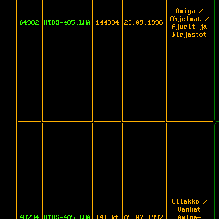
Amiga /
Ohjelmat /
64902
HTDS-405.LHA
144334
23.09.1996
Ajurit ja
kirjastot
Ullakko /
Vanhat
48734
HTDS-405.LHA
141 kt
09.07.1997
Amiga-