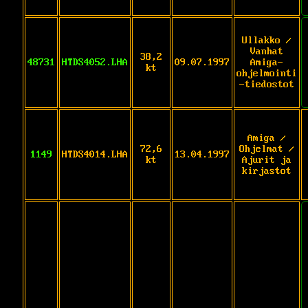
Ullakko /
Vanhat
38,2
48731
HTDS4052.LHA
09.07.1997
Amiga-
kt
ohjelmointi
-tiedostot
Amiga /
72,6
Ohjelmat /
1149
HTDS4014.LHA
13.04.1997
kt
Ajurit ja
kirjastot