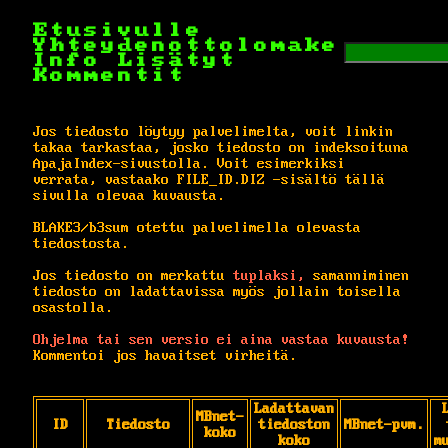
Etusivulle
Yhteydenottolomake
Info
Lisätyt
Kommentit
Jos tiedosto löytyy palvelimelta, voit linkin
takaa tarkastaa, josko tiedosto on indeksoituna
ApajaIndex-sivustolla. Voit esimerkiksi
verrata, vastaako FILE_ID.DIZ -sisältö tällä
sivulla olevaa kuvausta.
BLAKE3/b3sum otettu palvelimella olevasta
tiedostosta.
Jos tiedosto on merkattu
tuplaksi,
samanniminen
tiedosto on ladattavissa myös jollain toisella
osastolla.
Ohjelma tai sen versio ei aina vastaa kuvausta!
Kommentoi jos havaitset virheitä.
Ladattavan
MBnet-
ID
Tiedosto
tiedoston
MBnet-pvm.
koko
koko
m