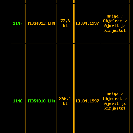
Amiga /
72,6
Ohjelmat /
1147
HTDS4012.LHA
13.04.1997
kt
Ajurit ja
kirjastot
Amiga /
266,1
Ohjelmat /
1146
HTDS4010.LHA
13.04.1997
kt
Ajurit ja
kirjastot