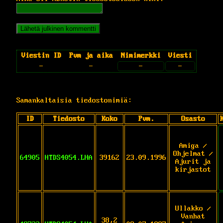
Viestin ID
Pvm ja aika
Nimimerkki
Viesti
-
-
-
-
Samankaltaisia tiedostonimiä:
ID
Tiedosto
Koko
Pvm.
Osasto
Amiga /
Ohjelmat /
64905
HTDS4054.LHA
39162
23.09.1996
Ajurit ja
kirjastot
Ullakko /
Vanhat
38,2