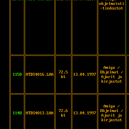
ohjelmointi
-tiedostot
Amiga /
72,5
Ohjelmat /
1150
HTDS4016.LHA
13.04.1997
kt
Ajurit ja
kirjastot
Amiga /
72,6
Ohjelmat /
1148
HTDS4013.LHA
13.04.1997
kt
Ajurit ja
kirjastot