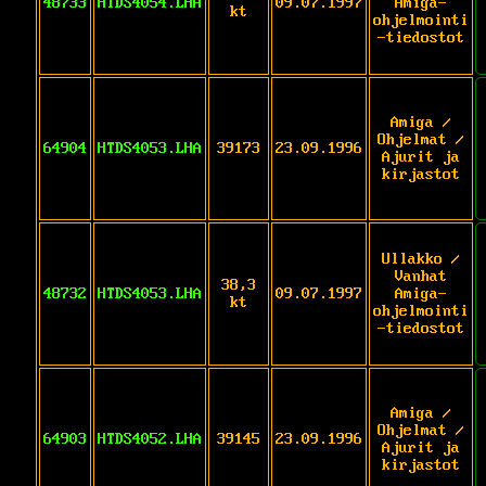
48733
HTDS4054.LHA
09.07.1997
Amiga-
kt
ohjelmointi
-tiedostot
Amiga /
Ohjelmat /
64904
HTDS4053.LHA
39173
23.09.1996
Ajurit ja
kirjastot
Ullakko /
Vanhat
38,3
48732
HTDS4053.LHA
09.07.1997
Amiga-
kt
ohjelmointi
-tiedostot
Amiga /
Ohjelmat /
64903
HTDS4052.LHA
39145
23.09.1996
Ajurit ja
kirjastot