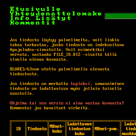
Etusivulle
Yhteydenottolomake
Info
Lisätyt
Kommentit
Jos tiedosto löytyy palvelimelta, voit linkin
takaa tarkastaa, josko tiedosto on indeksoituna
ApajaIndex-sivustolla. Voit esimerkiksi
verrata, vastaako FILE_ID.DIZ -sisältö tällä
sivulla olevaa kuvausta.
BLAKE3/b3sum otettu palvelimella olevasta
tiedostosta.
Jos tiedosto on merkattu
tuplaksi,
samanniminen
tiedosto on ladattavissa myös jollain toisella
osastolla.
Ohjelma tai sen versio ei aina vastaa kuvausta!
Kommentoi jos havaitset virheitä.
Ladattavan
Lada
MBnet-
ID
Tiedosto
tiedoston
MBnet-pvm.
tied
koko
koko
muokk