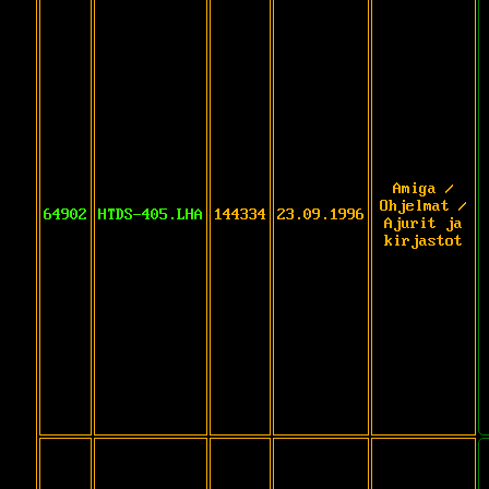
Amiga /
Ohjelmat /
64902
HTDS-405.LHA
144334
23.09.1996
Ajurit ja
kirjastot