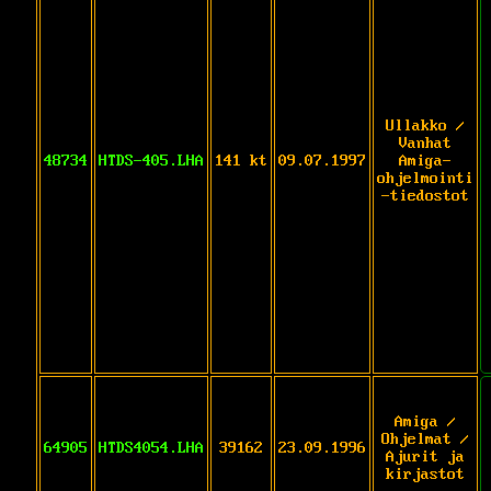
Ullakko /
Vanhat
48734
HTDS-405.LHA
141 kt
09.07.1997
Amiga-
ohjelmointi
-tiedostot
Amiga /
Ohjelmat /
64905
HTDS4054.LHA
39162
23.09.1996
Ajurit ja
kirjastot