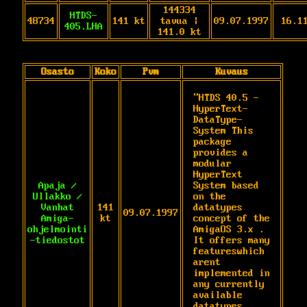
144334
HTDS-
48734
141 kt
tavua |
09.07.1997
16.1
405.LHA
141.0 kt
Osasto
Koko
Pvm
Kuvaus
"HTDS 40.5 - 
HyperText-
DataType-
System This 
package 
provides a 
modular 
HyperText 
Apaja /
System based 
Ullakko /
on the 
Vanhat
141
datatypes 
09.07.1997
Amiga-
kt
concept of the 
ohjelmointi
AmigaOS 3.x . 
-tiedostot
It offers many 
featureswhich 
arent 
implemented in 
any currently 
available 
datatypes. 