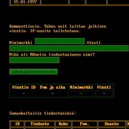
15.01.1997
Kommenttiosio. Tähän voit laittaa julkisen
viestin. IP-osoite talletetaan.
Nimimerkki
Viesti
Mikä oli MBnetin tiedostoalueen nimi?
Viestin ID
Pvm ja aika
Nimimerkki
Viesti
-
-
-
-
Samankaltaisia tiedostonimiä:
ID
Tiedosto
Koko
Pvm.
Osasto