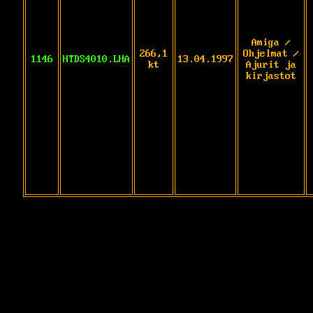
Amiga /
266,1
Ohjelmat /
1146
HTDS4010.LHA
13.04.1997
kt
Ajurit ja
kirjastot