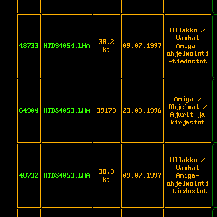
Ullakko /
Vanhat
38,2
48733
HTDS4054.LHA
09.07.1997
Amiga-
kt
ohjelmointi
-tiedostot
Amiga /
Ohjelmat /
64904
HTDS4053.LHA
39173
23.09.1996
Ajurit ja
kirjastot
Ullakko /
Vanhat
38,3
48732
HTDS4053.LHA
09.07.1997
Amiga-
kt
ohjelmointi
-tiedostot