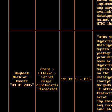
implemen
any curr
availabl
datatype
Aminet n
HTDS.lh
"HTDS 40
HyperTe
DataTyp
System T
package 
provides
modular 
HyperTex
Apaja /
System b
Wayback
Ullakko /
on the 
Machine -
Vanhat
datatype
141 kt
9.7.1997
kooste
Amiga-
concept 
"09.01.2005"
ohjelmointi
AmigaOS 
-tiedostot
It offer
features
arent 
implemen
any curr
availabl