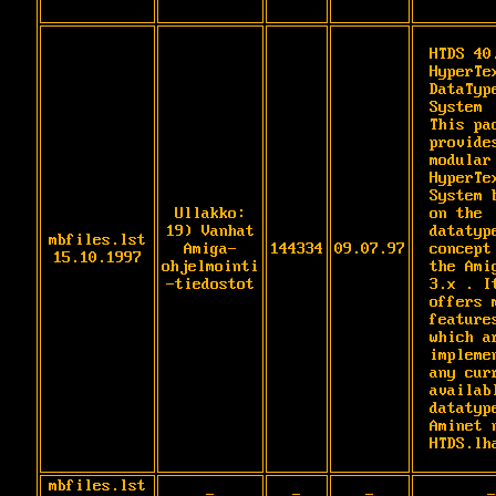
HTDS 40.
HyperTe
DataTyp
System

This pac
provides
modular 
HyperTex
System b
Ullakko:
on the 
19) Vanhat
datatype
mbfiles.lst
Amiga-
144334
09.07.97
concept 
15.10.1997
ohjelmointi
the Amig
-tiedostot
3.x . It
offers m
features
which ar
implemen
any curr
availabl
datatype
Aminet n
HTDS.lh
mbfiles.lst
-
-
-
-