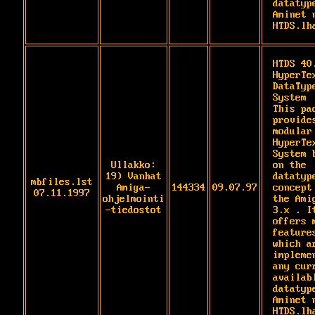
datatype
Aminet n
HTDS.lh
HTDS 40.
HyperTe
DataTyp
System

This pac
provides
modular 
HyperTex
System b
Ullakko:
on the 
19) Vanhat
datatype
mbfiles.lst
Amiga-
144334
09.07.97
concept 
07.11.1997
ohjelmointi
the Amig
-tiedostot
3.x . It
offers m
features
which ar
implemen
any curr
availabl
datatype
Aminet n
HTDS.lh