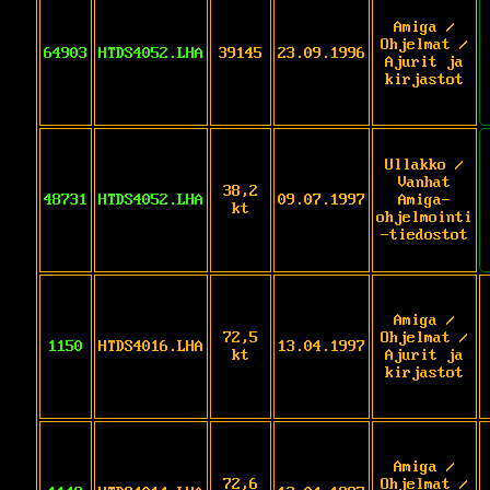
Amiga /
Ohjelmat /
64903
HTDS4052.LHA
39145
23.09.1996
Ajurit ja
kirjastot
Ullakko /
Vanhat
38,2
48731
HTDS4052.LHA
09.07.1997
Amiga-
kt
ohjelmointi
-tiedostot
Amiga /
72,5
Ohjelmat /
1150
HTDS4016.LHA
13.04.1997
kt
Ajurit ja
kirjastot
Amiga /
72,6
Ohjelmat /