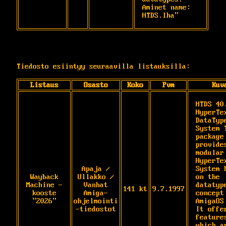
Aminet name: 
HTDS.lha"
Tiedosto esiintyy seuraavilla listauksilla:
Listaus
Osasto
Koko
Pvm
Kuv
HTDS 40.
HyperTe
DataTyp
System T
package 
provides
modular 
HyperTex
Apaja /
System b
Wayback
Ullakko /
on the 
Machine -
Vanhat
datatype
141 kt
9.7.1997
kooste
Amiga-
concept 
"2026"
ohjelmointi
AmigaOS 
-tiedostot
It offer
features
which ar