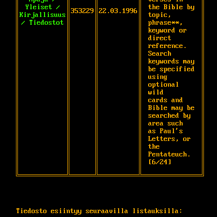
Yleiset /
the Bible by 
353229
22.03.1996
Kirjallisuus
topic,

/ Tiedostot
phrase**, 
keyword or 
direct 
reference. 
Search

keywords may 
be specified 
using 
optional 
wild

cards and 
Bible may be 
searched by 
area such

as Paul's 
Letters, or 
the 
Pentateuch. 
[6/24]
Tiedosto esiintyy seuraavilla listauksilla: