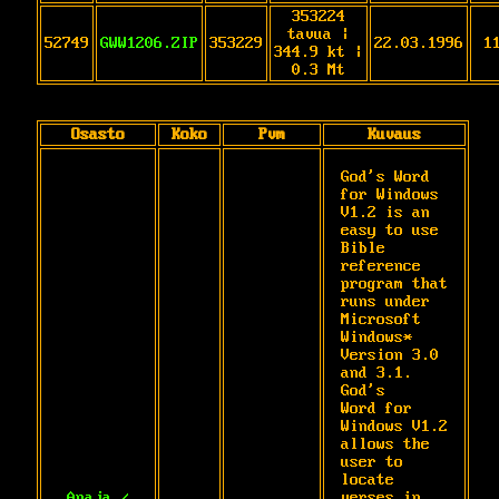
353224
tavua |
52749
GWW1206.ZIP
353229
22.03.1996
1
344.9 kt |
0.3 Mt
Osasto
Koko
Pvm
Kuvaus
God's Word 
for Windows 
V1.2 is an 
easy to use

Bible 
reference 
program that 
runs under

Microsoft 
Windows* 
Version 3.0 
and 3.1. 
God's

Word for 
Windows V1.2 
allows the 
user to

locate 
Apaja /
verses in 