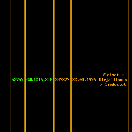
Yleiset /
52759
GWW1216.ZIP
347277
22.03.1996
Kirjallisuus
/ Tiedostot