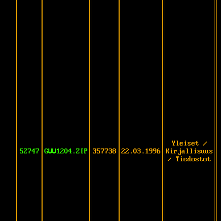
Yleiset /
52747
GWW1204.ZIP
357738
22.03.1996
Kirjallisuus
/ Tiedostot