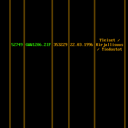
Yleiset /
52749
GWW1206.ZIP
353229
22.03.1996
Kirjallisuus
/ Tiedostot