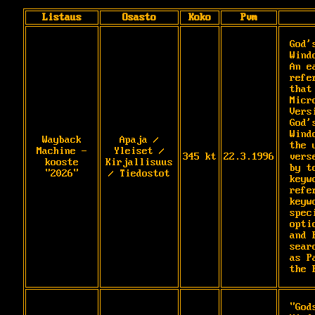
Listaus
Osasto
Koko
Pvm
God'
Wind
An e
refe
that
Micr
Vers
God'
Wind
Wayback
Apaja /
the 
Machine -
Yleiset /
345 kt
22.3.1996
vers
kooste
Kirjallisuus
by t
"2026"
/ Tiedostot
keyw
refe
keyw
spec
opti
and 
sear
as P
the 
"God