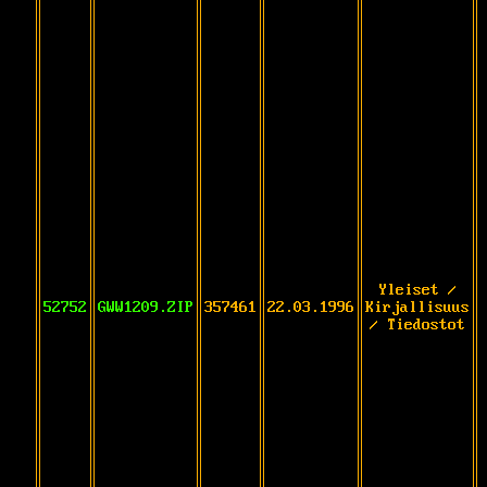
Yleiset /
52752
GWW1209.ZIP
357461
22.03.1996
Kirjallisuus
/ Tiedostot