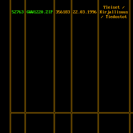
Yleiset /
52763
GWW1220.ZIP
356183
22.03.1996
Kirjallisuus
/ Tiedostot