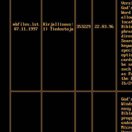
Vers
God's
Word
allo
loca
mbfiles.lst
Kirjallisuus:
353229
22.03.96
Bibl
07.11.1997
1) Tiedostoja
phra
dire
Searc
keyw
spec
opti
card
be s
such

as P
the 
[6/2
God'
Wind
easy
Bibl
prog
under
Micr