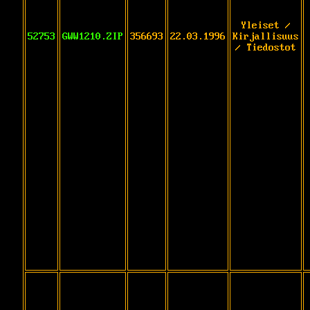
Yleiset /
52753
GWW1210.ZIP
356693
22.03.1996
Kirjallisuus
/ Tiedostot