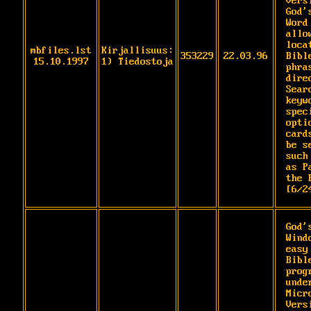
Vers
God's
Word
allo
loca
mbfiles.lst
Kirjallisuus:
353229
22.03.96
Bibl
15.10.1997
1) Tiedostoja
phra
dire
Searc
keyw
spec
opti
card
be s
such

as P
the 
[6/2
God'
Wind
easy
Bibl
prog
under
Micr
Vers