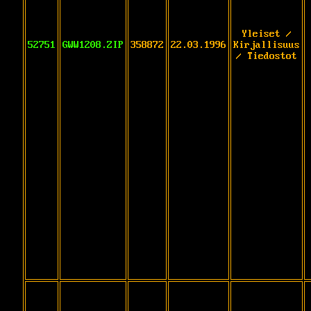
Yleiset /
52751
GWW1208.ZIP
358872
22.03.1996
Kirjallisuus
/ Tiedostot