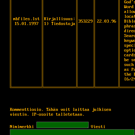
God's
Word
allo
loca
mbfiles.lst
Kirjallisuus:
353229
22.03.96
Bibl
15.01.1997
1) Tiedostoja
phra
dire
Searc
keyw
spec
opti
card
be s
such

as P
the 
[6/2
Kommenttiosio. Tähän voit laittaa julkisen
viestin. IP-osoite talletetaan.
Nimimerkki
Viesti