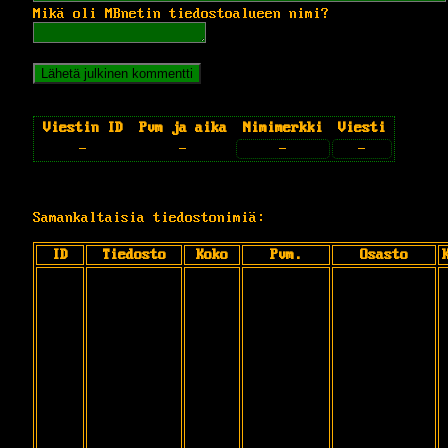
Mikä oli MBnetin tiedostoalueen nimi?
Viestin ID
Pvm ja aika
Nimimerkki
Viesti
-
-
-
-
Samankaltaisia tiedostonimiä:
ID
Tiedosto
Koko
Pvm.
Osasto