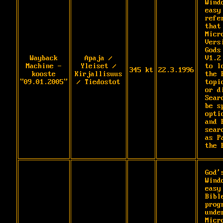
Wind
easy
refe
that
Micr
Vers
Gods
Wayback
Apaja /
V1.2
Machine -
Yleiset /
to l
345 kt
22.3.1996
kooste
Kirjallisuus
the 
"09.01.2005"
/ Tiedostot
topi
or d
Sear
be s
opti
and 
sear
as P
the 
God'
Wind
easy
Bibl
prog
under
Micr