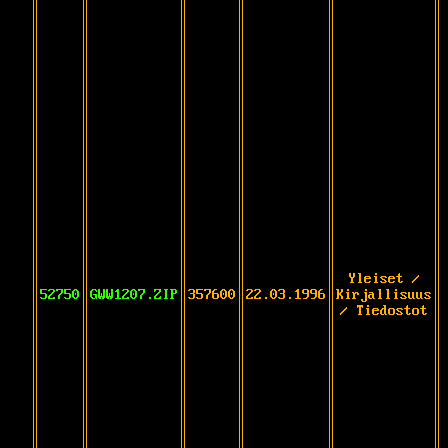
Yleiset /
52750
GWW1207.ZIP
357600
22.03.1996
Kirjallisuus
/ Tiedostot