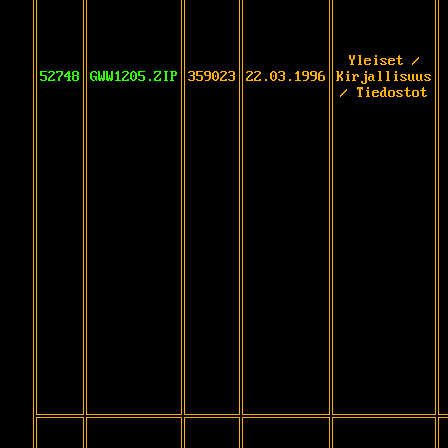
Yleiset /
52748
GWW1205.ZIP
359023
22.03.1996
Kirjallisuus
/ Tiedostot