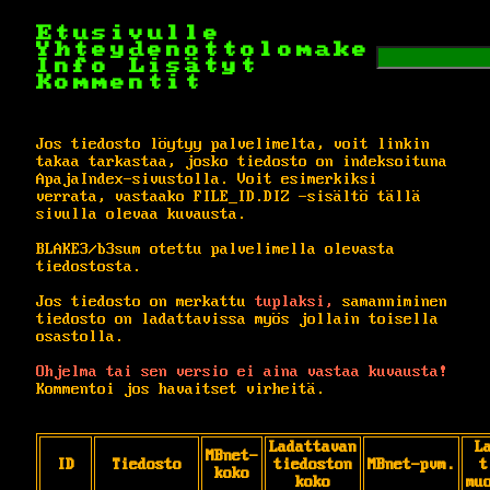
Etusivulle
Yhteydenottolomake
Info
Lisätyt
Kommentit
Jos tiedosto löytyy palvelimelta, voit linkin
takaa tarkastaa, josko tiedosto on indeksoituna
ApajaIndex-sivustolla. Voit esimerkiksi
verrata, vastaako FILE_ID.DIZ -sisältö tällä
sivulla olevaa kuvausta.
BLAKE3/b3sum otettu palvelimella olevasta
tiedostosta.
Jos tiedosto on merkattu
tuplaksi,
samanniminen
tiedosto on ladattavissa myös jollain toisella
osastolla.
Ohjelma tai sen versio ei aina vastaa kuvausta!
Kommentoi jos havaitset virheitä.
Ladattavan
L
MBnet-
ID
Tiedosto
tiedoston
MBnet-pvm.
t
koko
koko
mu