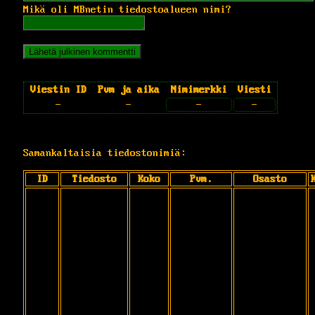
Mikä oli MBnetin tiedostoalueen nimi?
Viestin ID
Pvm ja aika
Nimimerkki
Viesti
-
-
-
-
Samankaltaisia tiedostonimiä:
ID
Tiedosto
Koko
Pvm.
Osasto