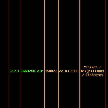
Yleiset /
52751
GWW1208.ZIP
358872
22.03.1996
Kirjallisuus
/ Tiedostot