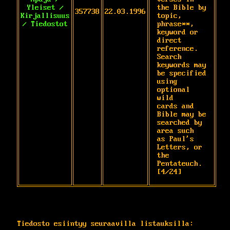
Yleiset /
the Bible by 
357738
22.03.1996
Kirjallisuus
topic,

/ Tiedostot
phrase**, 
keyword or 
direct 
reference. 
Search

keywords may 
be specified 
using 
optional 
wild

cards and 
Bible may be 
searched by 
area such

as Paul's 
Letters, or 
the 
Pentateuch. 
[4/24]
Tiedosto esiintyy seuraavilla listauksilla: