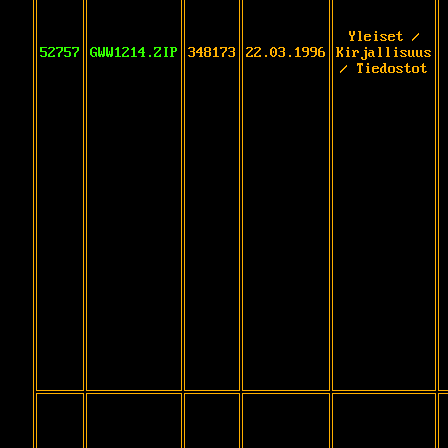
Yleiset /
52757
GWW1214.ZIP
348173
22.03.1996
Kirjallisuus
/ Tiedostot