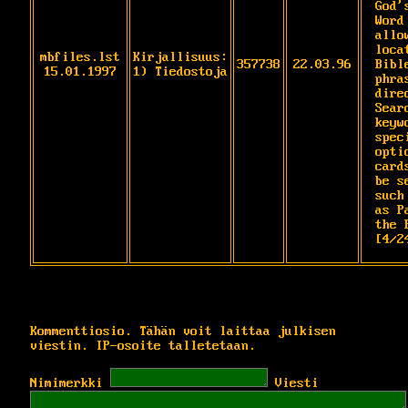
God's
Word
allo
loca
mbfiles.lst
Kirjallisuus:
357738
22.03.96
Bibl
15.01.1997
1) Tiedostoja
phra
dire
Searc
keyw
spec
opti
card
be s
such

as P
the 
[4/2
Kommenttiosio. Tähän voit laittaa julkisen
viestin. IP-osoite talletetaan.
Nimimerkki
Viesti