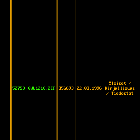
Yleiset /
52753
GWW1210.ZIP
356693
22.03.1996
Kirjallisuus
/ Tiedostot