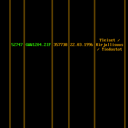
Yleiset /
52747
GWW1204.ZIP
357738
22.03.1996
Kirjallisuus
/ Tiedostot