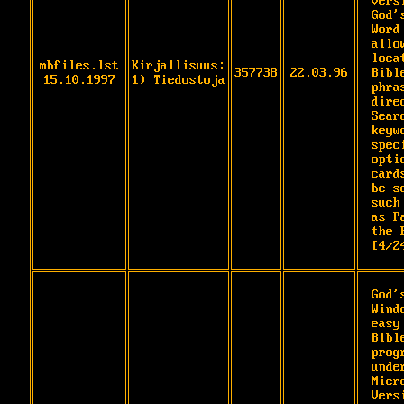
Vers
God's
Word
allo
loca
mbfiles.lst
Kirjallisuus:
357738
22.03.96
Bibl
15.10.1997
1) Tiedostoja
phra
dire
Searc
keyw
spec
opti
card
be s
such

as P
the 
[4/2
God'
Wind
easy
Bibl
prog
under
Micr
Vers