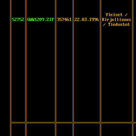
Yleiset /
52752
GWW1209.ZIP
357461
22.03.1996
Kirjallisuus
/ Tiedostot