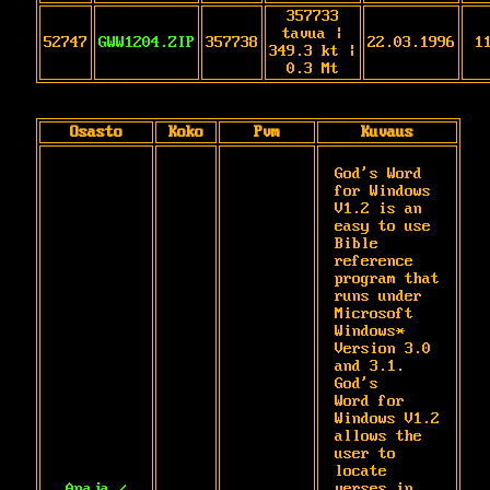
357733
tavua |
52747
GWW1204.ZIP
357738
22.03.1996
1
349.3 kt |
0.3 Mt
Osasto
Koko
Pvm
Kuvaus
God's Word 
for Windows 
V1.2 is an 
easy to use

Bible 
reference 
program that 
runs under

Microsoft 
Windows* 
Version 3.0 
and 3.1. 
God's

Word for 
Windows V1.2 
allows the 
user to

locate 
Apaja /
verses in 