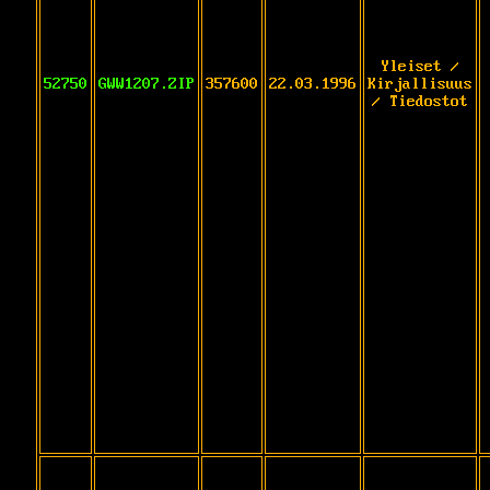
Yleiset /
52750
GWW1207.ZIP
357600
22.03.1996
Kirjallisuus
/ Tiedostot