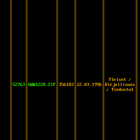
Yleiset /
52763
GWW1220.ZIP
356183
22.03.1996
Kirjallisuus
/ Tiedostot