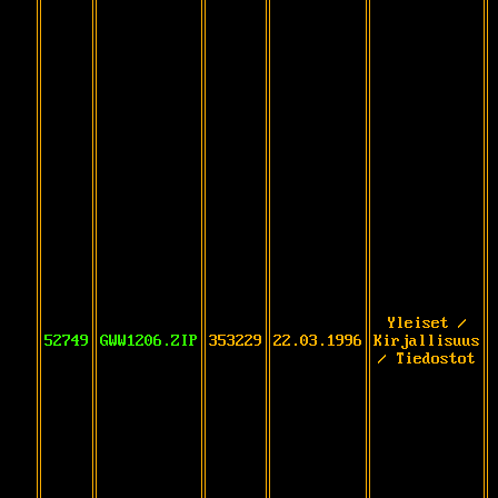
Yleiset /
52749
GWW1206.ZIP
353229
22.03.1996
Kirjallisuus
/ Tiedostot