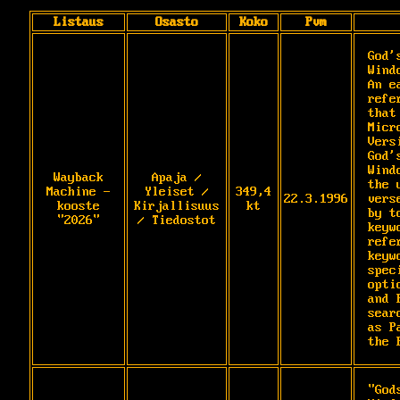
Listaus
Osasto
Koko
Pvm
God'
Wind
An e
refe
that
Micr
Vers
God'
Wind
Wayback
Apaja /
the 
Machine -
Yleiset /
349,4
22.3.1996
vers
kooste
Kirjallisuus
kt
by t
"2026"
/ Tiedostot
keyw
refe
keyw
spec
opti
and 
sear
as P
the 
"God