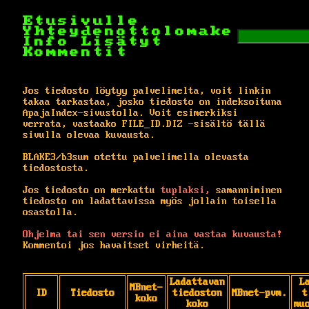
Etusivulle
Yhteydenottolomake
Info
Lisätyt
Kommentit
Jos tiedosto löytyy palvelimelta, voit linkin
takaa tarkastaa, josko tiedosto on indeksoituna
ApajaIndex-sivustolla. Voit esimerkiksi
verrata, vastaako FILE_ID.DIZ -sisältö tällä
sivulla olevaa kuvausta.
BLAKE3/b3sum otettu palvelimella olevasta
tiedostosta.
Jos tiedosto on merkattu
tuplaksi,
samanniminen
tiedosto on ladattavissa myös jollain toisella
osastolla.
Ohjelma tai sen versio ei aina vastaa kuvausta!
Kommentoi jos havaitset virheitä.
Ladattavan
L
MBnet-
ID
Tiedosto
tiedoston
MBnet-pvm.
t
koko
koko
mu