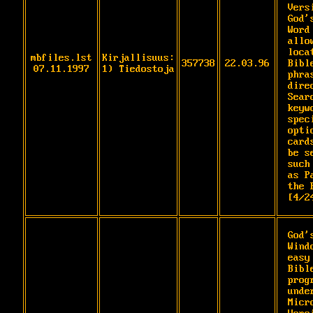
Vers
God's
Word
allo
loca
mbfiles.lst
Kirjallisuus:
357738
22.03.96
Bibl
07.11.1997
1) Tiedostoja
phra
dire
Searc
keyw
spec
opti
card
be s
such

as P
the 
[4/2
God'
Wind
easy
Bibl
prog
under
Micr