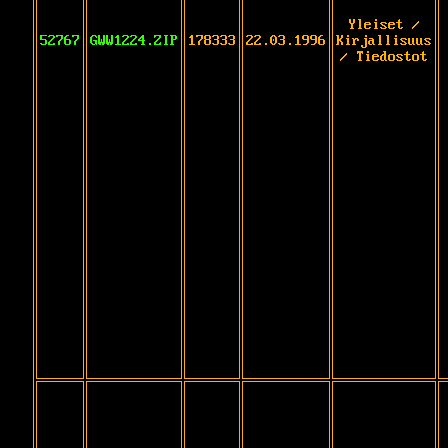
Yleiset /
52767
GWW1224.ZIP
178333
22.03.1996
Kirjallisuus
/ Tiedostot