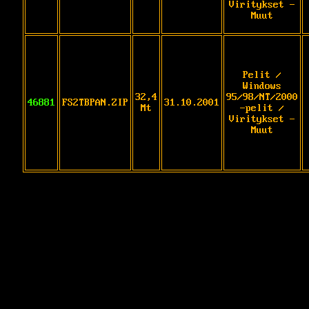
Viritykset -
Muut
Pelit /
Windows
32,4
95/98/NT/2000
46881
FS2TBPAN.ZIP
31.10.2001
Mt
-pelit /
Viritykset -
Muut