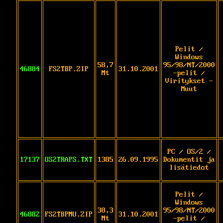
Pelit /
Windows
58,7
95/98/NT/2000
46884
FS2TBP.ZIP
31.10.2001
Mt
-pelit /
Viritykset -
Muut
PC / OS/2 /
17137
OS2TRAPS.TXT
1385
26.09.1995
Dokumentit ja
lisätiedot
Pelit /
Windows
38,3
95/98/NT/2000
46882
FS2TBPMU.ZIP
31.10.2001
Mt
-pelit /