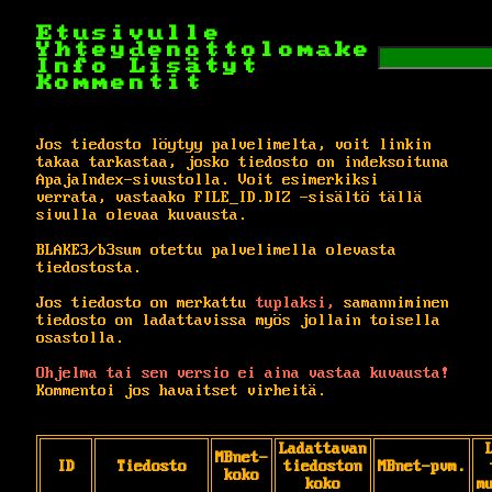
Etusivulle
Yhteydenottolomake
Info
Lisätyt
Kommentit
Jos tiedosto löytyy palvelimelta, voit linkin
takaa tarkastaa, josko tiedosto on indeksoituna
ApajaIndex-sivustolla. Voit esimerkiksi
verrata, vastaako FILE_ID.DIZ -sisältö tällä
sivulla olevaa kuvausta.
BLAKE3/b3sum otettu palvelimella olevasta
tiedostosta.
Jos tiedosto on merkattu
tuplaksi,
samanniminen
tiedosto on ladattavissa myös jollain toisella
osastolla.
Ohjelma tai sen versio ei aina vastaa kuvausta!
Kommentoi jos havaitset virheitä.
Ladattavan
MBnet-
ID
Tiedosto
tiedoston
MBnet-pvm.
koko
koko
m