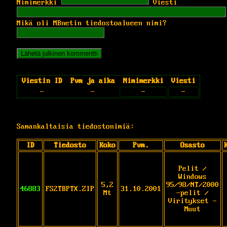
Nimimerkki
Viesti
Mikä oli MBnetin tiedostoalueen nimi?
Viestin ID
Pvm ja aika
Nimimerkki
Viesti
-
-
-
-
Samankaltaisia tiedostonimiä:
ID
Tiedosto
Koko
Pvm.
Osasto
Pelit /
Windows
5,2
95/98/NT/2000
46883
FS2TBPTX.ZIP
31.10.2001
Mt
-pelit /
Viritykset -
Muut