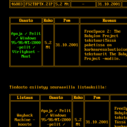
46883
FS2TBPTX.ZIP
5,2 Mt
-
31.10.2001
Osasto
Koko
Pvm
Kuvaus
FreeSpace 2: The 
Apaja / Pelit
Babylon Project 
/ Windows
tekstuuriTässä 
95/98/NT/2000
5,2
31.10.2001
paketissa on 
-pelit /
Mt
korkearesoluutioise
Viritykset -
tekstuurit The Baby
Muut
Project -modiin.  
Tiedosto esiintyy seuraavilla listauksilla:
Listaus
Osasto
Koko
Pvm
FreeS
Apaja / Pelit
Babyl
Wayback
/ Windows
tekstu
Machine -
95/98/NT/2000
5,2
31.10.2001
Tässä
kooste
-pelit /
Mt
korke