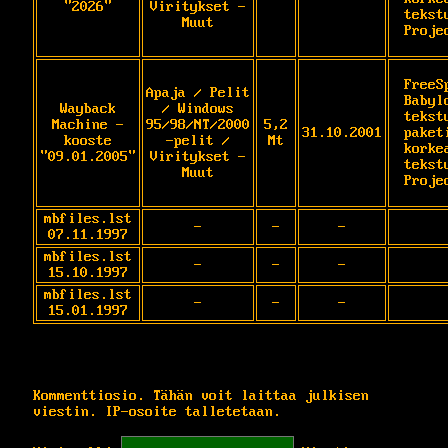
"2026"
Viritykset -
tekst
Muut
Proje
FreeS
Apaja / Pelit
Babyl
Wayback
/ Windows
tekst
Machine -
95/98/NT/2000
5,2
31.10.2001
paket
kooste
-pelit /
Mt
korke
"09.01.2005"
Viritykset -
tekst
Muut
Proje
mbfiles.lst
-
-
-
07.11.1997
mbfiles.lst
-
-
-
15.10.1997
mbfiles.lst
-
-
-
15.01.1997
Kommenttiosio. Tähän voit laittaa julkisen
viestin. IP-osoite talletetaan.