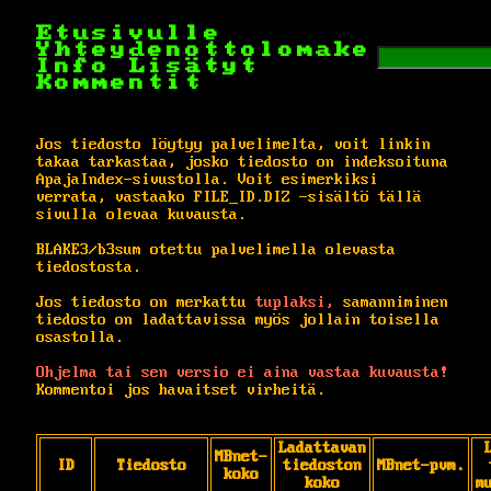
Etusivulle
Yhteydenottolomake
Info
Lisätyt
Kommentit
Jos tiedosto löytyy palvelimelta, voit linkin
takaa tarkastaa, josko tiedosto on indeksoituna
ApajaIndex-sivustolla. Voit esimerkiksi
verrata, vastaako FILE_ID.DIZ -sisältö tällä
sivulla olevaa kuvausta.
BLAKE3/b3sum otettu palvelimella olevasta
tiedostosta.
Jos tiedosto on merkattu
tuplaksi,
samanniminen
tiedosto on ladattavissa myös jollain toisella
osastolla.
Ohjelma tai sen versio ei aina vastaa kuvausta!
Kommentoi jos havaitset virheitä.
Ladattavan
MBnet-
ID
Tiedosto
tiedoston
MBnet-pvm.
koko
koko
m