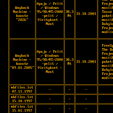
Apaja / Pelit
Projec
Wayback
/ Windows
musiik
Machine -
95/98/NT/2000
38,3
Tässä 
31.10.2001
kooste
-pelit /
Mt
paket
"2026"
Viritykset -
musii
Muut
Babylo
Proje
modii
FreeS
The Ba
Apaja / Pelit
Projec
Wayback
/ Windows
musii
Machine -
95/98/NT/2000
38,3
31.10.2001
paket
kooste
-pelit /
Mt
musii
"09.01.2005"
Viritykset -
Babylo
Muut
Proje
modii
mbfiles.lst
-
-
-
07.11.1997
mbfiles.lst
-
-
-
15.10.1997
mbfiles.lst
-
-
-
15.01.1997