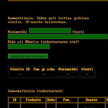
Kommenttiosio. Tähän voit laittaa julkisen
viestin. IP-osoite talletetaan.
Nimimerkki
Viesti
Mikä oli MBnetin tiedostoalueen nimi?
Viestin ID
Pvm ja aika
Nimimerkki
Viesti
-
-
-
-
Samankaltaisia tiedostonimiä:
ID
Tiedosto
Koko
Pvm.
Osasto