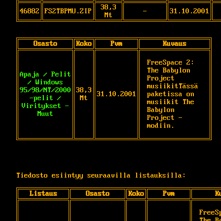
38,3
46882
FS2TBPMU.ZIP
-
31.10.2001
Mt
Osasto
Koko
Pvm
Kuvaus
FreeSpace 2: 
The Babylon 
Apaja / Pelit
Project 
/ Windows
musiikitTässä 
95/98/NT/2000
38,3
31.10.2001
paketissa on 
-pelit /
Mt
musiikit The 
Viritykset -
Babylon 
Muut
Project -
modiin. 
Tiedosto esiintyy seuraavilla listauksilla:
Listaus
Osasto
Koko
Pvm
K
FreeS
The Ba