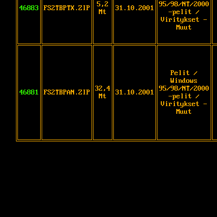
5,2
95/98/NT/2000
46883
FS2TBPTX.ZIP
31.10.2001
Mt
-pelit /
Viritykset -
Muut
Pelit /
Windows
32,4
95/98/NT/2000
46881
FS2TBPAN.ZIP
31.10.2001
Mt
-pelit /
Viritykset -
Muut