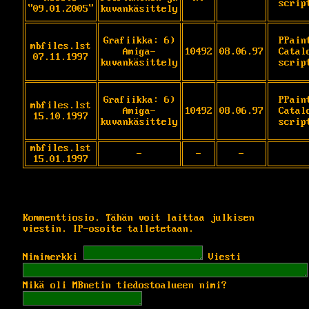
scrip
"09.01.2005"
kuvankäsittely
Grafiikka: 6)
PPaint
mbfiles.lst
Amiga-
10492
08.06.97
Catal
07.11.1997
kuvankäsittely
scrip
Grafiikka: 6)
PPaint
mbfiles.lst
Amiga-
10492
08.06.97
Catal
15.10.1997
kuvankäsittely
scrip
mbfiles.lst
-
-
-
15.01.1997
Kommenttiosio. Tähän voit laittaa julkisen
viestin. IP-osoite talletetaan.
Nimimerkki
Viesti
Mikä oli MBnetin tiedostoalueen nimi?