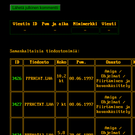
Viestin ID
Pvm ja aika
Nimimerkki
Viesti
-
-
-
-
Samankaltaisia tiedostonimiä:
ID
Tiedosto
Koko
Pvm.
Osasto
Amiga /
10,2
Ohjelmat /
3426
PPRXCAT.LHA
08.06.1997
kt
Piirtäminen ja
kuvankäsittely
Amiga /
Ohjelmat /
3427
PPRXCTXT.LHA
7 kt
08.06.1997
Piirtäminen ja
kuvankäsittely
Amiga /
5,8
Ohjelmat /