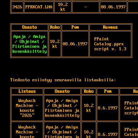
10,2
3426
PPRXCAT.LHA
-
08.06.1997
kt
Osasto
Koko
Pvm
Kuvaus
Apaja / Amiga
PPaint 
/ Ohjelmat /
10,2
08.06.1997
Catalog.pprx 
Piirtäminen ja
kt
script v. 1.3
kuvankäsittely
Tiedosto esiintyy seuraavilla listauksilla:
Listaus
Osasto
Koko
Pvm
Ku
Wayback
Apaja / Amiga
PPaint
Machine -
/ Ohjelmat /
10,2
8.6.1997
Catal
kooste
Piirtäminen ja
kt
scrip
"2026"
kuvankäsittely
Wayback
Apaja / Amiga
PPaint
Machine -
/ Ohjelmat /
10,2
8.6.1997
Catal
kooste
Piirtäminen ja
kt