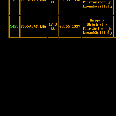
3424
PPRXAT13.LHA
29.05.1998
kt
Piirtäminen ja
kuvankäsittely
Amiga /
17,3
Ohjelmat /
3423
PPRXAPAT.LHA
08.06.1997
kt
Piirtäminen ja
kuvankäsittely