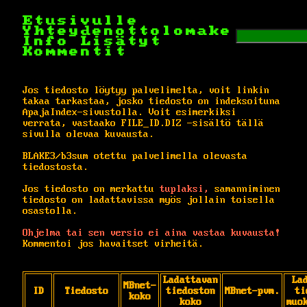
Etusivulle
Yhteydenottolomake
Info
Lisätyt
Kommentit
Jos tiedosto löytyy palvelimelta, voit linkin
takaa tarkastaa, josko tiedosto on indeksoituna
ApajaIndex-sivustolla. Voit esimerkiksi
verrata, vastaako FILE_ID.DIZ -sisältö tällä
sivulla olevaa kuvausta.
BLAKE3/b3sum otettu palvelimella olevasta
tiedostosta.
Jos tiedosto on merkattu
tuplaksi,
samanniminen
tiedosto on ladattavissa myös jollain toisella
osastolla.
Ohjelma tai sen versio ei aina vastaa kuvausta!
Kommentoi jos havaitset virheitä.
Ladattavan
La
MBnet-
ID
Tiedosto
tiedoston
MBnet-pvm.
ti
koko
koko
muo