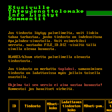
Etusivulle
Yhteydenottolomake
Info
Lisätyt
Kommentit
Jos tiedosto löytyy palvelimelta, voit linkin
takaa tarkastaa, josko tiedosto on indeksoituna
ApajaIndex-sivustolla. Voit esimerkiksi
verrata, vastaako FILE_ID.DIZ -sisältö tällä
sivulla olevaa kuvausta.
BLAKE3/b3sum otettu palvelimella olevasta
tiedostosta.
Jos tiedosto on merkattu
tuplaksi,
samanniminen
tiedosto on ladattavissa myös jollain toisella
osastolla.
Ohjelma tai sen versio ei aina vastaa kuvausta!
Kommentoi jos havaitset virheitä.
Ladattavan
L
MBnet-
ID
Tiedosto
tiedoston
MBnet-pvm.
t
koko
koko
mu