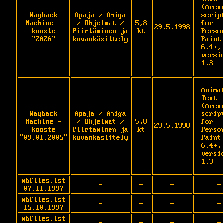
(Arex
Wayback
Apaja / Amiga
script
Machine -
/ Ohjelmat /
5,8
for 
29.5.1998
kooste
Piirtäminen ja
kt
Person
"2026"
kuvankäsittely
Paint 
6.4+, 
versio
1.3
Animat
Text 
(Arex
Wayback
Apaja / Amiga
script
Machine -
/ Ohjelmat /
5,8
for 
29.5.1998
kooste
Piirtäminen ja
kt
Person
"09.01.2005"
kuvankäsittely
Paint 
6.4+, 
versio
1.3
mbfiles.lst
-
-
-
-
07.11.1997
mbfiles.lst
-
-
-
-
15.10.1997
mbfiles.lst
-
-
-
-