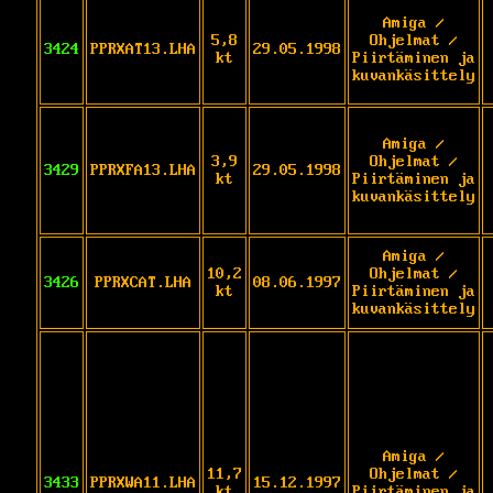
Amiga /
5,8
Ohjelmat /
3424
PPRXAT13.LHA
29.05.1998
kt
Piirtäminen ja
kuvankäsittely
Amiga /
3,9
Ohjelmat /
3429
PPRXFA13.LHA
29.05.1998
kt
Piirtäminen ja
kuvankäsittely
Amiga /
10,2
Ohjelmat /
3426
PPRXCAT.LHA
08.06.1997
kt
Piirtäminen ja
kuvankäsittely
Amiga /
11,7
Ohjelmat /
3433
PPRXWA11.LHA
15.12.1997
kt
Piirtäminen ja