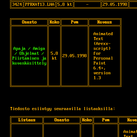
3424
PPRXAT13.LHA
5,8 kt
-
29.05.1998
Osasto
Koko
Pvm
Kuvaus
Animated 
Text 
(Arexx-
Apaja / Amiga
script) 
/ Ohjelmat /
5,8
for 
29.05.1998
Piirtäminen ja
kt
Personal 
kuvankäsittely
Paint 
6.4+, 
version 
1.3
Tiedosto esiintyy seuraavilla listauksilla:
Listaus
Osasto
Koko
Pvm
Kuva
Animat
Text 