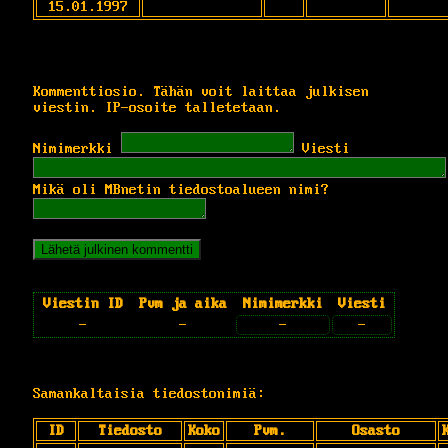
15.01.1997
Kommenttiosio. Tähän voit laittaa julkisen
viestin. IP-osoite talletetaan.
Nimimerkki
Viesti
Mikä oli MBnetin tiedostoalueen nimi?
Viestin ID
Pvm ja aika
Nimimerkki
Viesti
-
-
-
-
Samankaltaisia tiedostonimiä:
ID
Tiedosto
Koko
Pvm.
Osasto