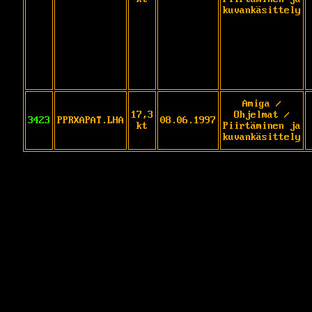
kuvankäsittely
Amiga /
17,3
Ohjelmat /
3423
PPRXAPAT.LHA
08.06.1997
kt
Piirtäminen ja
kuvankäsittely