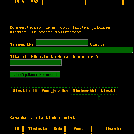
15.01.1997
Kommenttiosio. Tähän voit laittaa julkisen
viestin. IP-osoite talletetaan.
Nimimerkki
Viesti
Mikä oli MBnetin tiedostoalueen nimi?
Viestin ID
Pvm ja aika
Nimimerkki
Viesti
-
-
-
-
Samankaltaisia tiedostonimiä:
ID
Tiedosto
Koko
Pvm.
Osasto