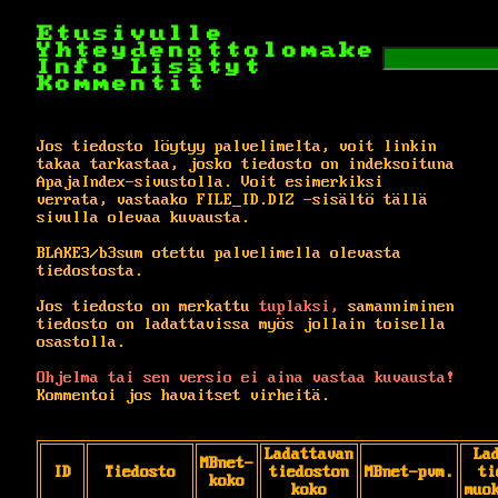
Etusivulle
Yhteydenottolomake
Info
Lisätyt
Kommentit
Jos tiedosto löytyy palvelimelta, voit linkin
takaa tarkastaa, josko tiedosto on indeksoituna
ApajaIndex-sivustolla. Voit esimerkiksi
verrata, vastaako FILE_ID.DIZ -sisältö tällä
sivulla olevaa kuvausta.
BLAKE3/b3sum otettu palvelimella olevasta
tiedostosta.
Jos tiedosto on merkattu
tuplaksi,
samanniminen
tiedosto on ladattavissa myös jollain toisella
osastolla.
Ohjelma tai sen versio ei aina vastaa kuvausta!
Kommentoi jos havaitset virheitä.
Ladattavan
La
MBnet-
ID
Tiedosto
tiedoston
MBnet-pvm.
ti
koko
koko
muo