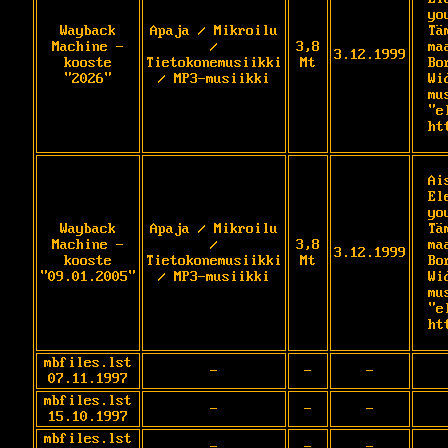
yo
Wayback
Apaja / Mikroilu
Tä
Machine -
/
3,8
ma
3.12.1999
kooste
Tietokonemusiikki
Mt
Bo
"2026"
/ MP3-musiikki
Wi
mu
"e
ht
Ai
El
yo
Wayback
Apaja / Mikroilu
Tä
Machine -
/
3,8
ma
3.12.1999
kooste
Tietokonemusiikki
Mt
Bo
"09.01.2005"
/ MP3-musiikki
Wi
mu
"e
ht
mbfiles.lst
-
-
-
07.11.1997
mbfiles.lst
-
-
-
15.10.1997
mbfiles.lst
-
-
-