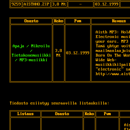
9259
AISTHHO.ZIP
3,8 Mt
-
03.12.1999
Osasto
Koko
Pvm
Kuvaus
Aisth MP3: Hold
Electronic musi
your ears. MP3 
Apaja / Mikroilu
Tämä yhtye voit
/
3,8
maailmanlaajuis
03.12.1999
Tietokonemusiikki
Mt
Born On The Wor
/ MP3-musiikki
Wide Web-
musiikkikilpail
"electronic" sa
http://www.ais
Tiedosto esiintyy seuraavilla listauksilla:
Listaus
Osasto
Koko
Pvm
Ai
El