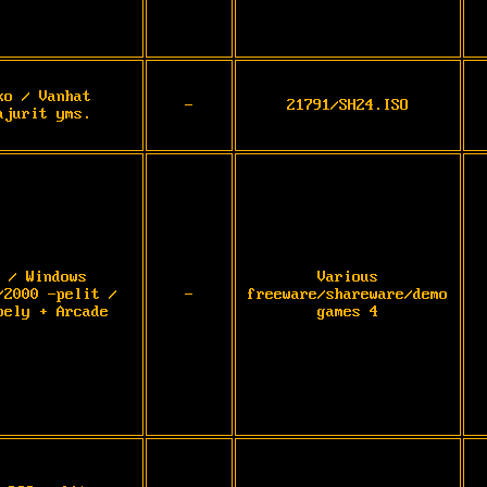
ko / Vanhat
-
21791/SH24.ISO
ajurit yms.
 / Windows
Various
/2000 -pelit /
-
freeware/shareware/demo
pely + Arcade
games 4