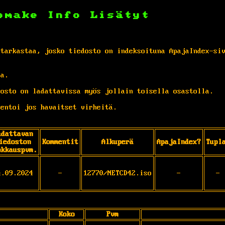
omake
Info
Lisätyt
 tarkastaa, josko tiedosto on indeksoituna ApajaIndex-si
ta.
osto on ladattavissa myös jollain toisella osastolla.
entoi jos havaitset virheitä.
adattavan
iedoston
Kommentit
Alkuperä
ApajaIndex?
Tupl
okkauspvm.
4.09.2024
-
12770/NETCD42.iso
-
-
Koko
Pvm