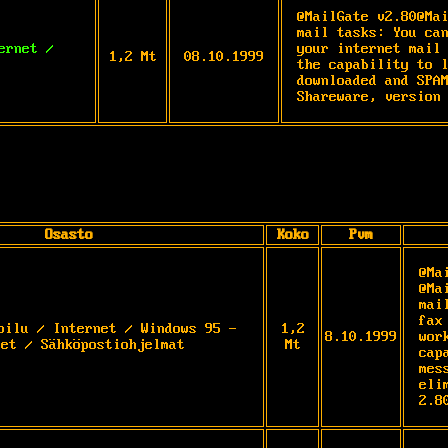
@MailGate v2.80@Ma
mail tasks: You can
ernet /
your internet mail 
1,2 Mt
08.10.1999
the capability to l
downloaded and SPAM
Shareware, version
Osasto
Koko
Pvm
@Ma
@Ma
mai
fax
oilu / Internet / Windows 95 -
1,2
8.10.1999
wor
net / Sähköpostiohjelmat
Mt
cap
mes
eli
2.8