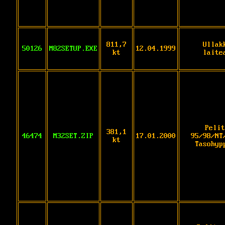
811,7
Ullak
50126
M82SETUP.EXE
12.04.1999
kt
laite
Pelit
381,1
46474
M32SET.ZIP
17.01.2000
95/98/NT
kt
Tasohyp