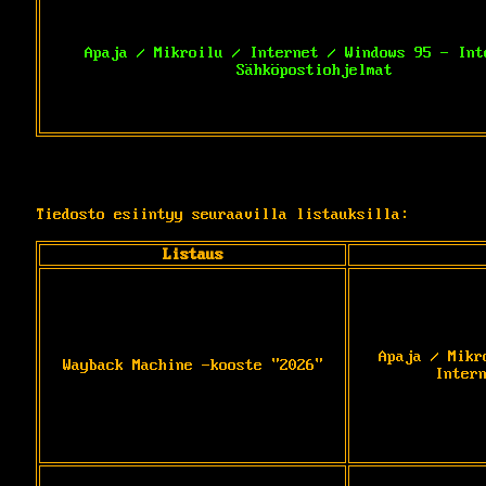
Apaja / Mikroilu / Internet / Windows 95 - Int
Sähköpostiohjelmat
Tiedosto esiintyy seuraavilla listauksilla:
Listaus
Apaja / Mikr
Wayback Machine -kooste "2026"
Inter