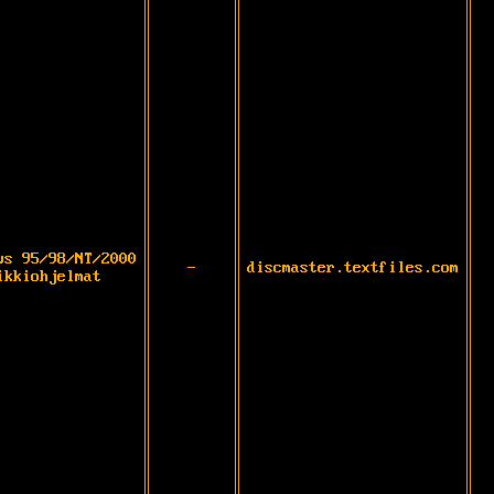
ws 95/98/NT/2000
-
discmaster.textfiles.com
ikkiohjelmat