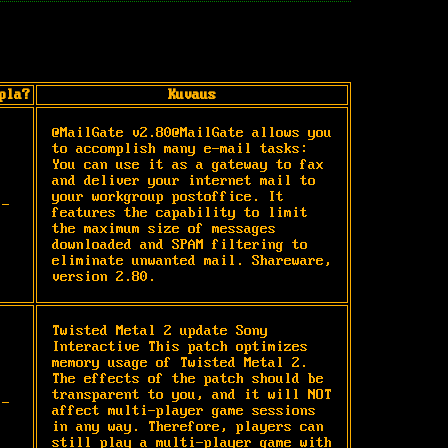
pla?
Kuvaus
@MailGate v2.80@MailGate allows you 
to accomplish many e-mail tasks: 
You can use it as a gateway to fax 
and deliver your internet mail to 
your workgroup postoffice. It 
-
features the capability to limit 
the maximum size of messages 
downloaded and SPAM filtering to 
eliminate unwanted mail. Shareware, 
version 2.80.
Twisted Metal 2 update Sony 
Interactive This patch optimizes 
memory usage of Twisted Metal 2. 
The effects of the patch should be 
transparent to you, and it will NOT 
-
affect multi-player game sessions 
in any way. Therefore, players can 
still play a multi-player game with 