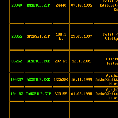
Pelit /
29940
RMSETUP.ZIP
24440
07.10.1995
Editorit
Rä
188,3
Pelit /
28855
GP2RSET.ZIP
29.05.1997
kt
Virity
Ullak
86262
GLSETUP.EXE
207 kt
12.1.2001
laite
Apaja
104237
AGSETUP.EXE
1226380
16.11.1999
Jatkokäsitt
Huvi
Apaja
104182
TAMSETUP.ZIP
623155
01.03.1998
Jatkokäsitt
Huvi