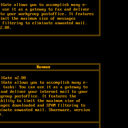
ilGate allows you to accomplish many e-
 use it as a gateway to fax and deliver 
to your workgroup postoffice. It features 
imit the maximum size of messages 
 filtering to eliminate unwanted mail. 
 2.80.
Kuvaus
ilGate v2.80

ilGate allows you to accomplish many e-
l tasks: You can use it as a gateway to 
 and deliver your internet mail to your 
kgroup postoffice. It features the 
ability to limit the maximum size of 
sages downloaded and SPAM filtering to 
minate unwanted mail. Shareware, version 
0.