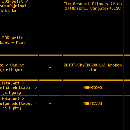
 DOS-pelit /
The Arsenal Files 5 (Disc
/apuohjelmat -
-
1)(Arsenal Computer).ISO
iskintä
 DOS-pelit /
-
-
kset - Muut
ko / Vanhat
26197/CMYCHA200112_broken
-
ajurit yms.
.iso
lista.net /
elyä odottavat /
-
MBHH2000
 ja Hyöty
lista.net /
elyä odottavat /
-
MBHH1998
 ja Hyöty