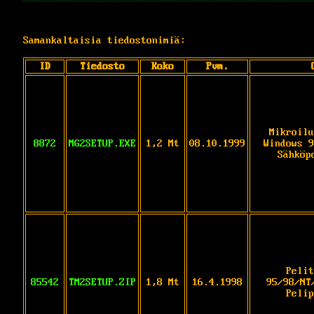
Samankaltaisia tiedostonimiä:
ID
Tiedosto
Koko
Pvm.
Mikroilu
8872
MG2SETUP.EXE
1,2 Mt
08.10.1999
Windows 9
Sähköp
Pelit
85542
TM2SETUP.ZIP
1,8 Mt
16.4.1998
95/98/NT
Pelip