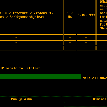
@Ma
acc
as 
oilu / Internet / Windows 95 -
1,2
mai
8.10.1999
net / Sähköpostiohjelmat
Mt
fea
siz
fil
Sha
-
-
-
-
-
-
-
-
-
 IP-osoite talletetaan.
Mikä oli MBn
Pvm ja aika
Nimimer
-
-