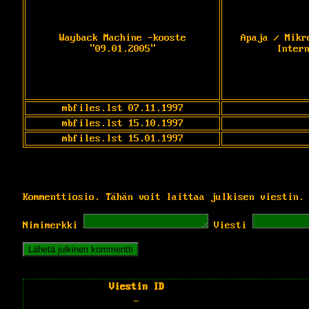
Wayback Machine -kooste
Apaja / Mikr
"09.01.2005"
Inter
mbfiles.lst 07.11.1997
mbfiles.lst 15.10.1997
mbfiles.lst 15.01.1997
Kommenttiosio. Tähän voit laittaa julkisen viestin.
Nimimerkki
Viesti
Viestin ID
-