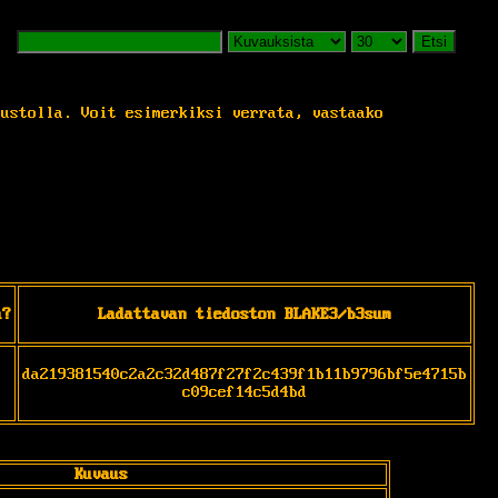
Etsi
vustolla. Voit esimerkiksi verrata, vastaako
a?
Ladattavan tiedoston BLAKE3/b3sum
da219381540c2a2c32d487f27f2c439f1b11b9796bf5e4715b
c09cef14c5d4bd
Kuvaus