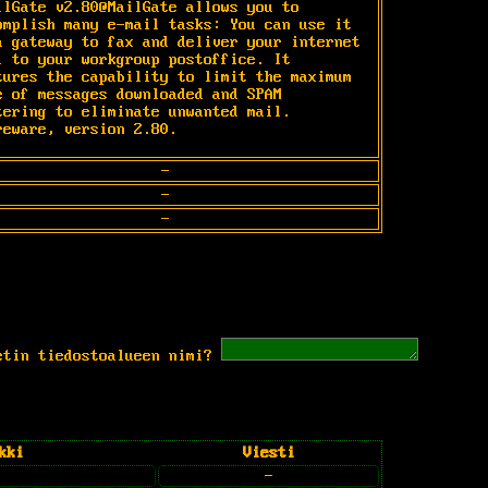
ilGate v2.80@MailGate allows you to 
omplish many e-mail tasks: You can use it 
a gateway to fax and deliver your internet 
l to your workgroup postoffice. It 
tures the capability to limit the maximum 
e of messages downloaded and SPAM 
tering to eliminate unwanted mail. 
reware, version 2.80.
-
-
-
etin tiedostoalueen nimi?
kki
Viesti
-