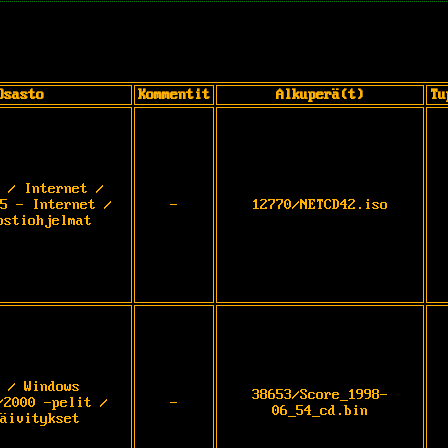
Osasto
Kommentit
Alkuperä(t)
Tu
 / Internet /
5 - Internet /
-
12770/NETCD42.iso
ostiohjelmat
 / Windows
38653/Score_1998-
/2000 -pelit /
-
06_54_cd.bin
äivitykset