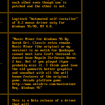
each other even though one is 
patched and the other is not.
Logitech "Automated self-installer" 
-
of 8.2 mouse driver only for 
Windows 95/98, NT 4.0.
"Manic Miner for Windows 95 By 
Barak Ori. Classic retro remake. 
Manic Miner (the original or my 
version) is no match for Quakeyou 
cannot meet Lara Croft thereand it 
doesnt have Napalm Strikesas Worms 
2 has. But if you played ityou 
-
probably miss it. I think youd love 
the old gamewith better graphics 
and soundbut with all the well 
known features of the original 
game. Arcade platform game. 
http://www.xmixdrix.com/manicminer 
Req. Windows 95"
This is a Beta release of a driver 
that will
