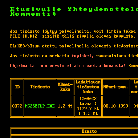
Etusivulle
Yhteydenottol
Kommentit
Jos tiedosto löytyy palvelimelta, voit linkin takaa
FILE_ID.DIZ -sisältö tällä sivulla olevaa kuvausta.
BLAKE3/b3sum otettu palvelimella olevasta tiedostos
Jos tiedosto on merkattu
tuplaksi,
samanniminen tied
Ohjelma tai sen versio ei aina vastaa kuvausta!
Komm
Ladattavan
L
MBnet-
ID
Tiedosto
tiedoston
MBnet-pvm.
t
koko
koko
mu
1208022
tavua |
8872
MG2SETUP.EXE
1,2 Mt
08.10.1999
0
1179.7 kt
| 1.2 Mt
Osasto