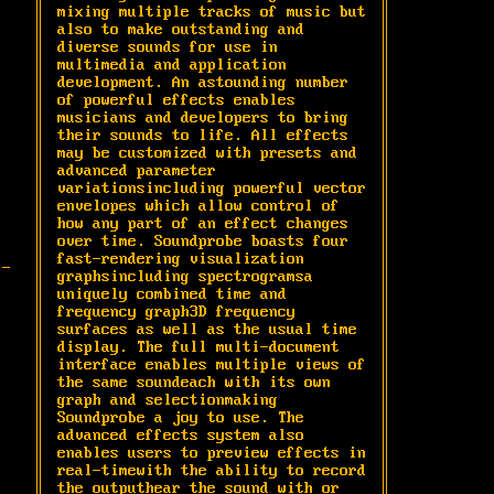
mixing multiple tracks of music but 
also to make outstanding and 
diverse sounds for use in 
multimedia and application 
development. An astounding number 
of powerful effects enables 
musicians and developers to bring 
their sounds to life. All effects 
may be customized with presets and 
advanced parameter 
variationsincluding powerful vector 
envelopes which allow control of 
how any part of an effect changes 
over time. Soundprobe boasts four 
fast-rendering visualization 
-
graphsincluding spectrogramsa 
uniquely combined time and 
frequency graph3D frequency 
surfaces as well as the usual time 
display. The full multi-document 
interface enables multiple views of 
the same soundeach with its own 
graph and selectionmaking 
Soundprobe a joy to use. The 
advanced effects system also 
enables users to preview effects in 
real-timewith the ability to record 
the outputhear the sound with or 