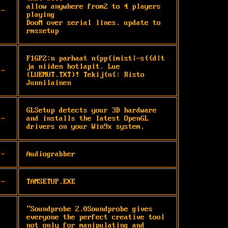
allow anywhere from2 to 4 players 
-
playing

DooM over serial lines. update to 
rmssetup
F1GP2:n parhaat n{pp{imist|-s{{d|t 
ja niiden hotlapit. Lue 
-
(LUEMUT.TXT)! Tekij{n{: Risto 
Junnilainen
GLSetup detects your 3D hardware 
-
and installs the latest OpenGL 
drivers on your Win9x system.
-
Audiograbber
-
TAMSETUP.EXE
"Soundprobe 2.0Soundprobe gives 
everyone the perfect creative tool 
not only for manipulating and 