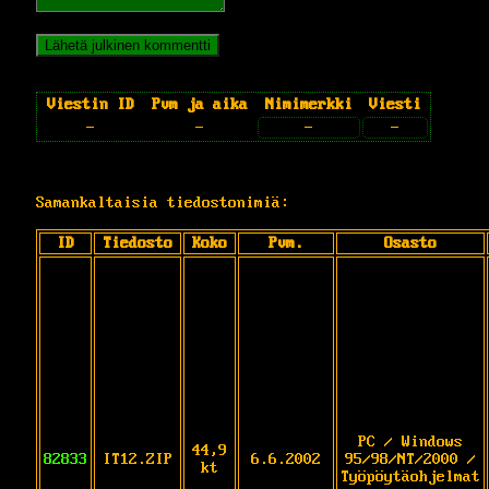
Viestin ID
Pvm ja aika
Nimimerkki
Viesti
-
-
-
-
Samankaltaisia tiedostonimiä:
ID
Tiedosto
Koko
Pvm.
Osasto
PC / Windows
44,9
82833
IT12.ZIP
6.6.2002
95/98/NT/2000 /
kt
Työpöytäohjelmat