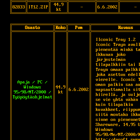
44,9
82833
IT12.ZIP
-
6.6.2002
-
kt
Osasto
Koko
Pvm
Kuvaus
IIconic Tray 1.2

Iconic Trayn avull
pienentää minkä ta
ikkunan joko 
järjestelmän 
tilapalkkiin tai I
Trayn omaan palkki
joka asettuu edell
vierelle. Iconic T
Apaja / PC /
oman palkin saa au
Windows
44,9
6.6.2002
napsauttamalla sit
95/98/NT/2000 /
kt
hiirellä, ja sulje
Työpöytäohjelmat
se vie yhtä vähän 
kuin tilapalkin 
kuvakkeet, riippum
siitä montako ikku
sinne on pienennett
Shareware, 14,95 U
Windows 
95/98/Me/NT/2000/X
http://dnsoft.swr