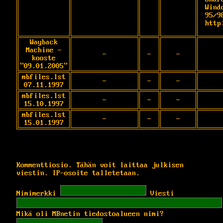
Windo
95/9
http
Wayback
Machine -
-
-
-
kooste
"09.01.2005"
mbfiles.lst
-
-
-
07.11.1997
mbfiles.lst
-
-
-
15.10.1997
mbfiles.lst
-
-
-
15.01.1997
Kommenttiosio. Tähän voit laittaa julkisen
viestin. IP-osoite talletetaan.
Nimimerkki
Viesti
Mikä oli MBnetin tiedostoalueen nimi?