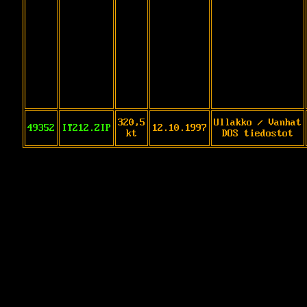
320,5
Ullakko / Vanhat
49352
IT212.ZIP
12.10.1997
kt
DOS tiedostot