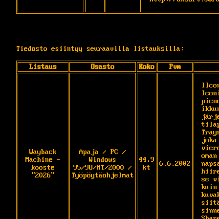
Tiedosto esiintyy seuraavilla listauksilla:
Listaus
Osasto
Koko
Pvm
IIco
Icon
pien
ikku
järj
tila
Tray
joka
vier
Wayback
Apaja / PC /
oman
Machine -
Windows
44,9
6.6.2002
naps
kooste
95/98/NT/2000 /
kt
hiir
"2026"
Työpöytäohjelmat
se v
kuin
kuva
siit
sinn
Shar