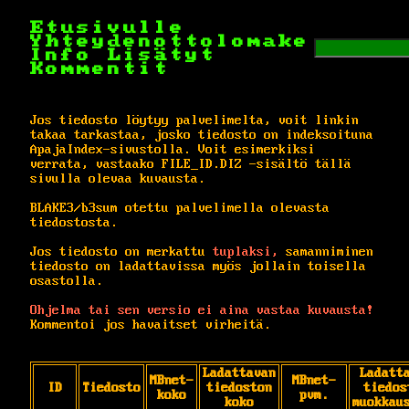
Etusivulle
Yhteydenottolomake
Info
Lisätyt
Kommentit
Jos tiedosto löytyy palvelimelta, voit linkin
takaa tarkastaa, josko tiedosto on indeksoituna
ApajaIndex-sivustolla. Voit esimerkiksi
verrata, vastaako FILE_ID.DIZ -sisältö tällä
sivulla olevaa kuvausta.
BLAKE3/b3sum otettu palvelimella olevasta
tiedostosta.
Jos tiedosto on merkattu
tuplaksi,
samanniminen
tiedosto on ladattavissa myös jollain toisella
osastolla.
Ohjelma tai sen versio ei aina vastaa kuvausta!
Kommentoi jos havaitset virheitä.
Ladattavan
Ladatt
MBnet-
MBnet-
ID
Tiedosto
tiedoston
tiedos
koko
pvm.
koko
muokkau