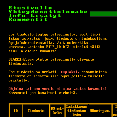
Etusivulle
Yhteydenottolomake
Info
Lisätyt
Kommentit
Jos tiedosto löytyy palvelimelta, voit linkin
takaa tarkastaa, josko tiedosto on indeksoituna
ApajaIndex-sivustolla. Voit esimerkiksi
verrata, vastaako FILE_ID.DIZ -sisältö tällä
sivulla olevaa kuvausta.
BLAKE3/b3sum otettu palvelimella olevasta
tiedostosta.
Jos tiedosto on merkattu
tuplaksi,
samanniminen
tiedosto on ladattavissa myös jollain toisella
osastolla.
Ohjelma tai sen versio ei aina vastaa kuvausta!
Kommentoi jos havaitset virheitä.
Ladattavan
MBnet-
ID
Tiedosto
tiedoston
MBnet-pvm.
koko
koko
m