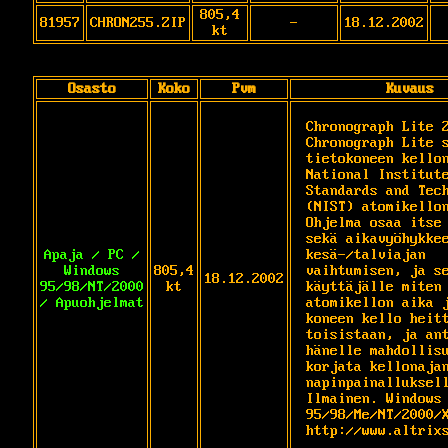
805,4
81957
CHRON255.ZIP
-
18.12.2002
kt
Osasto
Koko
Pvm
Kuvaus
Chronograph Lite 2
Chronograph Lite s
tietokoneen kellon
National Institute
Standards and Tech
(NIST) atomikellon
Ohjelma osaa itse 
sekä aikavyöhykkee
Apaja / PC /
kesä-/talviajan 
Windows
805,4
vaihtumisen, ja se
18.12.2002
95/98/NT/2000
kt
käyttäjälle miten 
/ Apuohjelmat
atomikellon aika j
koneen kello heitt
toisistaan, ja ant
hänelle mahdollisu
korjata kellonajan
napinpainalluksell
Ilmainen. Windows 
95/98/Me/NT/2000/X
http://www.altrix