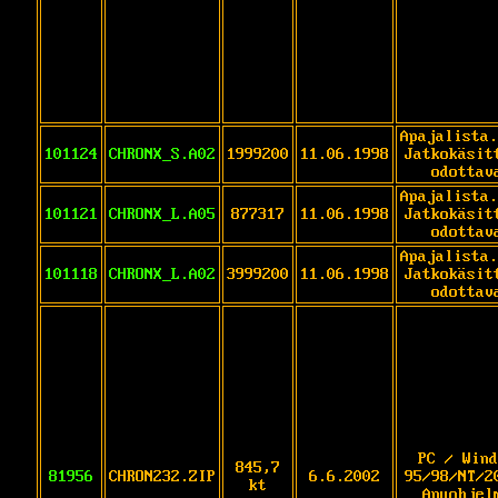
Apajalista.
101124
CHRONX_S.A02
1999200
11.06.1998
Jatkokäsit
odottav
Apajalista.
101121
CHRONX_L.A05
877317
11.06.1998
Jatkokäsit
odottav
Apajalista.
101118
CHRONX_L.A02
3999200
11.06.1998
Jatkokäsit
odottav
PC / Wind
845,7
81956
CHRON232.ZIP
6.6.2002
95/98/NT/2
kt
Apuohjel