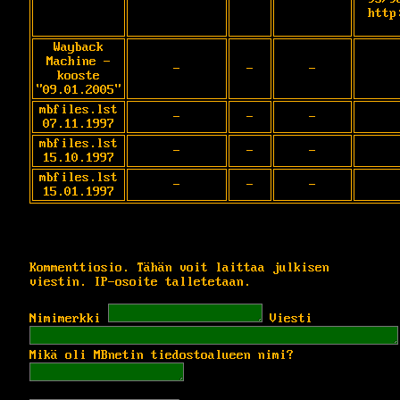
http
Wayback
Machine -
-
-
-
kooste
"09.01.2005"
mbfiles.lst
-
-
-
07.11.1997
mbfiles.lst
-
-
-
15.10.1997
mbfiles.lst
-
-
-
15.01.1997
Kommenttiosio. Tähän voit laittaa julkisen
viestin. IP-osoite talletetaan.
Nimimerkki
Viesti
Mikä oli MBnetin tiedostoalueen nimi?