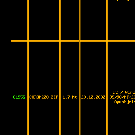
PC / Wind
81955
CHRON220.ZIP
1,7 Mt
20.12.2002
95/98/NT/2
Apuohjel