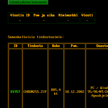
Viestin ID
Pvm ja aika
Nimimerkki
Viesti
-
-
-
-
Samankaltaisia tiedostonimiä:
ID
Tiedosto
Koko
Pvm.
Osasto
PC / Wind
805,4
81957
CHRON255.ZIP
18.12.2002
95/98/NT/2
kt
Apuohjel