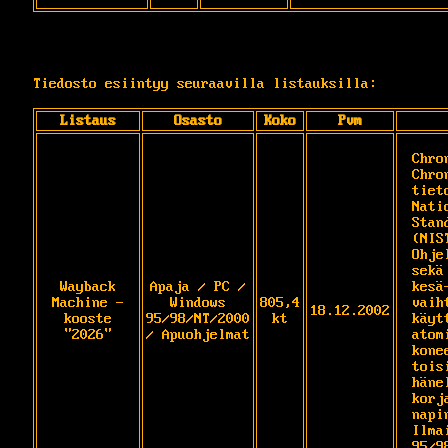
Tiedosto esiintyy seuraavilla listauksilla:
Listaus
Osasto
Koko
Pvm
Chro
Chro
tiet
Nati
Stan
(NIS
Ohje
sekä
Wayback
Apaja / PC /
kesä
Machine -
Windows
805,4
vaih
18.12.2002
kooste
95/98/NT/2000
kt
käyt
"2026"
/ Apuohjelmat
atom
kone
tois
häne
korj
napi
Ilma
95/9