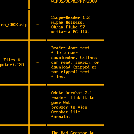
WIN95/98/ME/NT/2000
Scope-Reader 1.2 
Alpha Release.

les_CD02.zip
-
Ohjaa Fluke 97-
mittaria PC:llä.
Reader door text 
file viewer 
downloader. Callers 
l Files 6
-
can read, search, or 
puter).ISO
download (zipped or 
non-zipped) text 
files.
Adobe Acrobat 2.1 
reader, link it to 
your Web

-
browser to view 
Acrobat file 
formats.
The Mad Creator by 