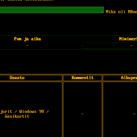
Mikä oli MBn
Pvm ja aika
Nimimer
-
-
Osasto
Kommentit
Alkupe
jurit / Windows 98 /
-
-
Äänikortit