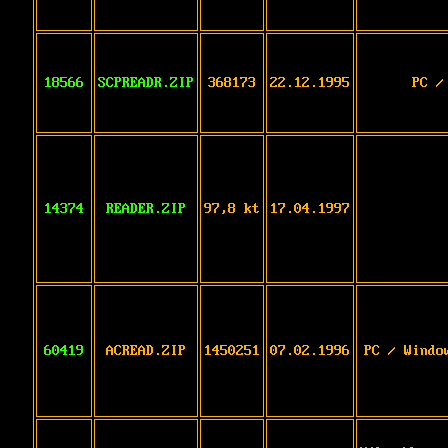
18566
SCPREADR.ZIP
368173
22.12.1995
PC /
14374
READER.ZIP
97,8 kt
17.04.1997
60419
ACREAD.ZIP
1450251
07.02.1996
PC / Windo