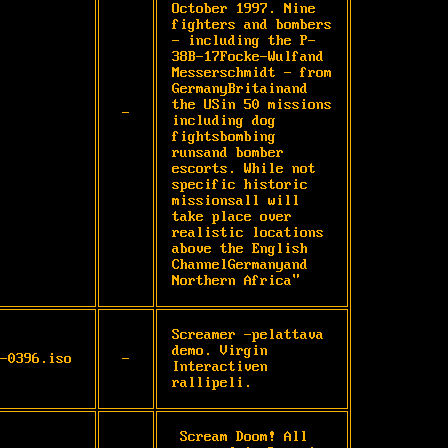
October 1997. Nine 
fighters and bombers 
- including the P-
38B-17Focke-Wulfand 
Messerschmidt - from 
GermanyBritainand 
the USin 50 missions 
-
including dog 
fightsbombing 
runsand bomber 
escorts. While not 
specific historic 
missionsall will 
take place over 
realistic locations 
above the English 
ChannelGermanyand 
Northern Africa"
Screamer -pelattava 
demo. Virgin 
-0396.iso
-
Interactiven

rallipeli.
 Scream Doom! All 