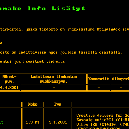
omake
Info
Lisätyt
 tarkastaa, josko tiedosto on indeksoituna ApajaIndex-si
ta.
osto on ladattavissa myös jollain toisella osastolla.
entoi jos havaitset virheitä.
MBnet-
Ladattavan tiedoston
Kommentit
Alkuper
pvm.
muokkauspvm.
4.4.2001
-
-
-
Koko
Pvm
Creative drivers for So
Ensoniq AudioPCI (CT481
it
1,9 Mt
4.4.2001
Vibra 128 (CT4810, CT48