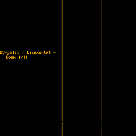
OS-pelit / Lisäkentät -
-
-
Doom I/II