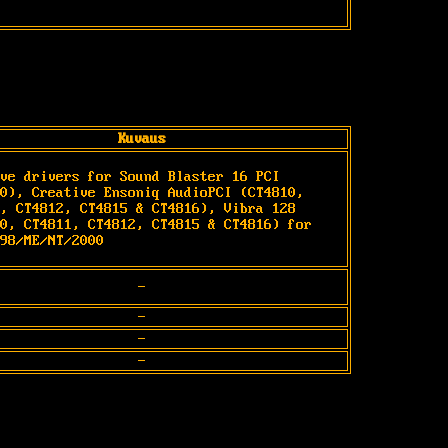
Kuvaus
ve drivers for Sound Blaster 16 PCI 
0), Creative Ensoniq AudioPCI (CT4810, 
, CT4812, CT4815 & CT4816), Vibra 128 
0, CT4811, CT4812, CT4815 & CT4816) for 
98/ME/NT/2000
-
-
-
-