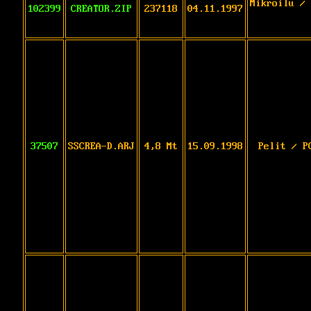
Mikroilu / 
102399
CREATOR.ZIP
237118
04.11.1997
37507
SSCREA-D.ARJ
4,8 Mt
15.09.1998
Pelit / P