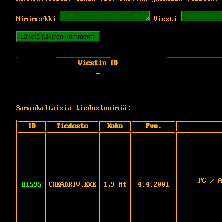
Nimimerkki
Viesti
Viestin ID
-
Samankaltaisia tiedostonimiä:
ID
Tiedosto
Koko
Pvm.
PC / A
81595
CREADRIV.EXE
1,9 Mt
4.4.2001