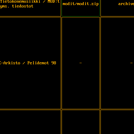
Tietokonemusiikki / MOD:t
modit/modit.zip
archiv
yms. tiedostot
C-Arkisto / Pelidemot 98
-
-