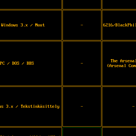
 Windows 3.x / Muut
-
6216/BlackPhi
The Arsena
PC / DOS / BBS
-
(Arsenal Com
ws 3.x / Tekstinkäsittely
-
-