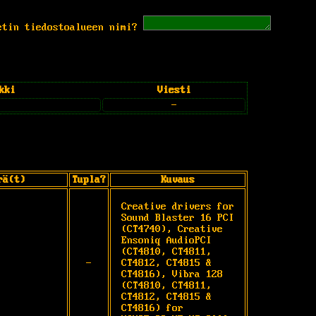
etin tiedostoalueen nimi?
kki
Viesti
-
rä(t)
Tupla?
Kuvaus
Creative drivers for 
Sound Blaster 16 PCI 
(CT4740), Creative 
Ensoniq AudioPCI 
(CT4810, CT4811, 
-
CT4812, CT4815 & 
CT4816), Vibra 128 
(CT4810, CT4811, 
CT4812, CT4815 & 
CT4816) for 