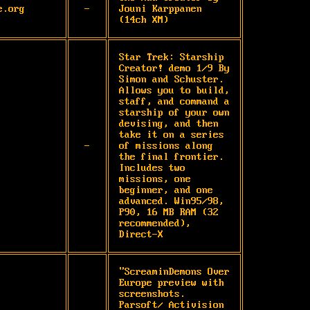
e.org
-
Jouni Karppanen 
(14ch XM)
Star Trek: Starship 
Creator! demo 1/9 By 
Simon and Schuster. 
Allows you to build, 
staff, and command a 
starship of your own 
devising, and then 
take it on a series 
-
of missions along 
the final frontier. 
Includes two 
missions, one 
beginner, and one 
advanced. Win95/98, 
P90, 16 MB RAM (32 
recommended), 
Direct-X
"ScreaminDemons Over 
Europe preview with 
screenshots. 
Parsoft/ Activision 