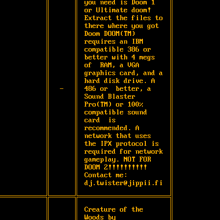
you need is Doom 1 
or Ultimate doom! 
Extract the files to 
there where you got 
Doom DOOM(TM) 
requires an IBM 
compatible 386 or 
better with 4 megs 
of  RAM, a VGA 
graphics card, and a 
hard disk drive. A 
-
486 or  better, a 
Sound Blaster 
Pro(TM) or 100% 
compatible sound 
card  is 
recommended. A 
network that uses 
the IPX protocol is  
required for network 
gameplay. NOT FOR 
DOOM 2!!!!!!!!!! 
Contact me: 
dj.twister@jippii.fi
Creature of the 
Woods by 