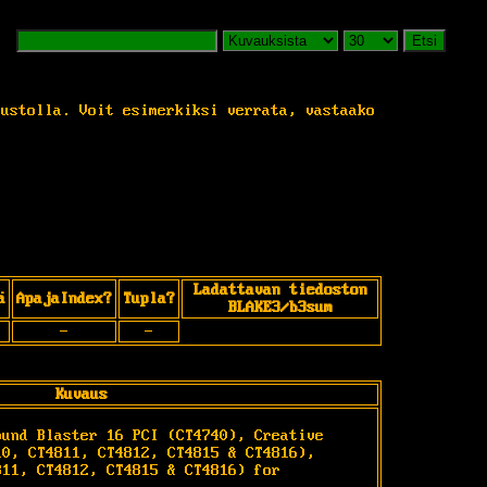
Etsi
vustolla. Voit esimerkiksi verrata, vastaako
Ladattavan tiedoston
ä
ApajaIndex?
Tupla?
BLAKE3/b3sum
-
-
Kuvaus
und Blaster 16 PCI (CT4740), Creative 
0, CT4811, CT4812, CT4815 & CT4816), 
11, CT4812, CT4815 & CT4816) for 