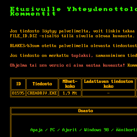
Etusivulle
Yhteydenottol
Kommentit
Jos tiedosto löytyy palvelimelta, voit linkin takaa
FILE_ID.DIZ -sisältö tällä sivulla olevaa kuvausta.
BLAKE3/b3sum otettu palvelimella olevasta tiedostos
Jos tiedosto on merkattu
tuplaksi,
samanniminen tied
Ohjelma tai sen versio ei aina vastaa kuvausta!
Komm
MBnet-
Ladattavan tiedoston
ID
Tiedosto
koko
koko
81595
CREADRIV.EXE
1,9 Mt
-
Osasto
Apaja / PC / Ajurit / Windows 98 / Äänikort