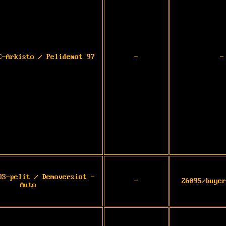
C-Arkisto / Pelidemot 97
-
-
OS-pelit / Demoversiot -
-
26095/buyer
Auto