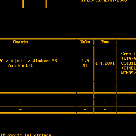
WIN95/98/ME/NT/2000
Osasto
Koko
Pvm
Creati
(CT474
PC / Ajurit / Windows 98 /
1,9
4.4.2001
CT4811
Äänikortit
Mt
(CT481
WIN95/
-
-
-
-
-
-
-
-
-
-
-
-
 IP-osoite talletetaan.