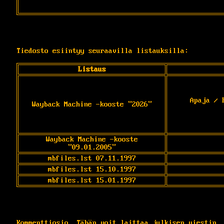
Tiedosto esiintyy seuraavilla listauksilla:
Listaus
Apaja / 
Wayback Machine -kooste "2026"
Wayback Machine -kooste
"09.01.2005"
mbfiles.lst 07.11.1997
mbfiles.lst 15.10.1997
mbfiles.lst 15.01.1997
Kommenttiosio. Tähän voit laittaa julkisen viestin.