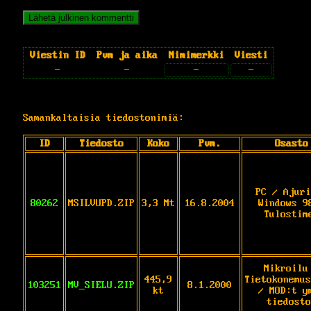
Viestin ID
Pvm ja aika
Nimimerkki
Viesti
-
-
-
-
Samankaltaisia tiedostonimiä:
ID
Tiedosto
Koko
Pvm.
Osasto
PC / Ajuri
80262
MSILVUPD.ZIP
3,3 Mt
16.8.2004
Windows 9
Tulostim
Mikroilu
445,9
Tietokonemus
103251
MV_SIELU.ZIP
8.1.2000
kt
/ MOD:t y
tiedosto