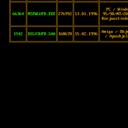
PC / Wind
66364
MSPWLUPD.EXE
276992
13.01.1996
95/98/NT/20
Korjaustied
Amiga / Ohj
1542
DSLV3UPD.LHA
168678
15.02.1996
/ Apuohjel