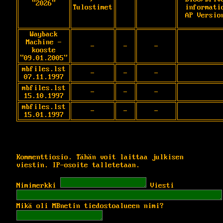
"2026"
Tulostimet
informatio
AP Versio
Wayback
Machine -
-
-
-
kooste
"09.01.2005"
mbfiles.lst
-
-
-
07.11.1997
mbfiles.lst
-
-
-
15.10.1997
mbfiles.lst
-
-
-
15.01.1997
Kommenttiosio. Tähän voit laittaa julkisen
viestin. IP-osoite talletetaan.
Nimimerkki
Viesti
Mikä oli MBnetin tiedostoalueen nimi?