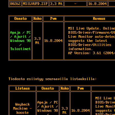
80262
MSILVUPD.ZIP
3,3 Mt
-
16.8.2004
Osasto
Koko
Pvm
Kuvaus
MSI Live Update. Online
Apaja / PC
BIOS/Driver/Firmware/Ut
/ Ajurit /
Live Monitor auto-detec
3,3
Windows 98
16.8.2004
suggests the latest 
Mt
/
BIOS/Driver/Utilities 
Tulostimet
information. 

AP Version: 3.61 (2004
Tiedosto esiintyy seuraavilla listauksilla:
Listaus
Osasto
Koko
Pvm
MSI Live 
Apaja / PC
BIOS/Driv
Wayback
/ Ajurit /
Live Moni
Machine -
3,3
Windows 98
16.8.2004
suggests t
kooste
Mt
/
BIOS/Driv