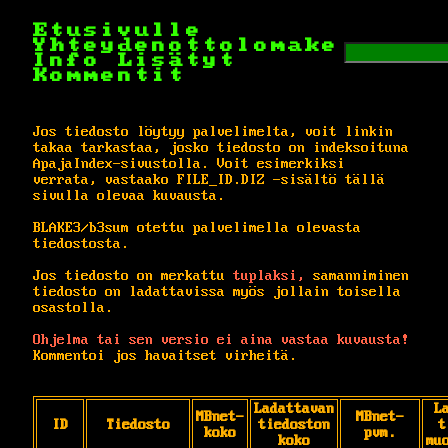
Etusivulle
Yhteydenottolomake
Info
Lisätyt
Kommentit
Jos tiedosto löytyy palvelimelta, voit linkin
takaa tarkastaa, josko tiedosto on indeksoituna
ApajaIndex-sivustolla. Voit esimerkiksi
verrata, vastaako FILE_ID.DIZ -sisältö tällä
sivulla olevaa kuvausta.
BLAKE3/b3sum otettu palvelimella olevasta
tiedostosta.
Jos tiedosto on merkattu
tuplaksi,
samanniminen
tiedosto on ladattavissa myös jollain toisella
osastolla.
Ohjelma tai sen versio ei aina vastaa kuvausta!
Kommentoi jos havaitset virheitä.
Ladattavan
L
MBnet-
MBnet-
ID
Tiedosto
tiedoston
t
koko
pvm.
koko
mu