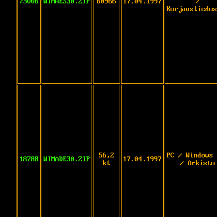
73006
WIMAES30.ZIP
60966
17.04.1997
/
Korjaustiedos
56,2
PC / Windows 
18788
WIMADE30.ZIP
17.04.1997
kt
/ Arkisto