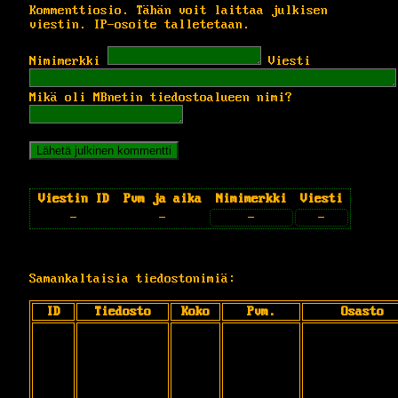
Kommenttiosio. Tähän voit laittaa julkisen
viestin. IP-osoite talletetaan.
Nimimerkki
Viesti
Mikä oli MBnetin tiedostoalueen nimi?
Viestin ID
Pvm ja aika
Nimimerkki
Viesti
-
-
-
-
Samankaltaisia tiedostonimiä:
ID
Tiedosto
Koko
Pvm.
Osasto