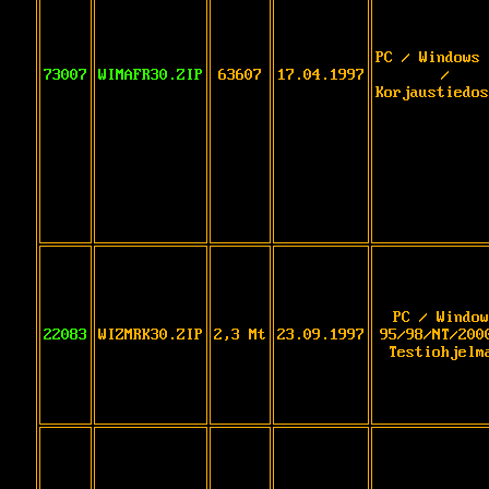
PC / Windows 
73007
WIMAFR30.ZIP
63607
17.04.1997
/
Korjaustiedos
PC / Window
22083
WIZMRK30.ZIP
2,3 Mt
23.09.1997
95/98/NT/200
Testiohjelm