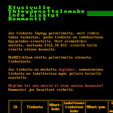
Etusivulle
Yhteydenottolomake
Info
Lisätyt
Kommentit
Jos tiedosto löytyy palvelimelta, voit linkin
takaa tarkastaa, josko tiedosto on indeksoituna
ApajaIndex-sivustolla. Voit esimerkiksi
verrata, vastaako FILE_ID.DIZ -sisältö tällä
sivulla olevaa kuvausta.
BLAKE3/b3sum otettu palvelimella olevasta
tiedostosta.
Jos tiedosto on merkattu
tuplaksi,
samanniminen
tiedosto on ladattavissa myös jollain toisella
osastolla.
Ohjelma tai sen versio ei aina vastaa kuvausta!
Kommentoi jos havaitset virheitä.
Ladattavan
MBnet-
ID
Tiedosto
tiedoston
MBnet-pvm.
koko
koko
m