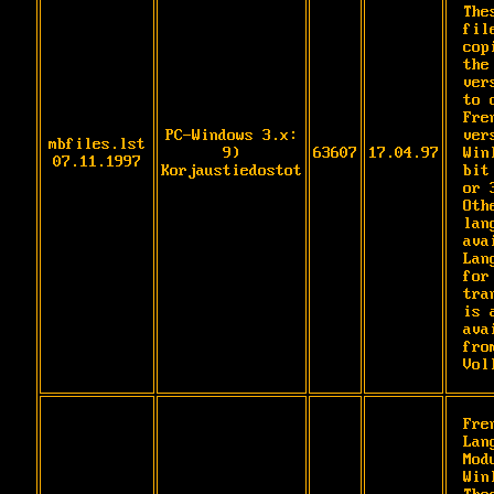
Thes
fil
cop
the
vers
to 
Fren
PC-Windows 3.x:
ver
mbfiles.lst
9)
63607
17.04.97
Win
07.11.1997
Korjaustiedostot
bit

or 
Othe
lan
ava
Lan
for 
tra
is a
ava
fro
Vol
Fren
Lan
Mod
Win