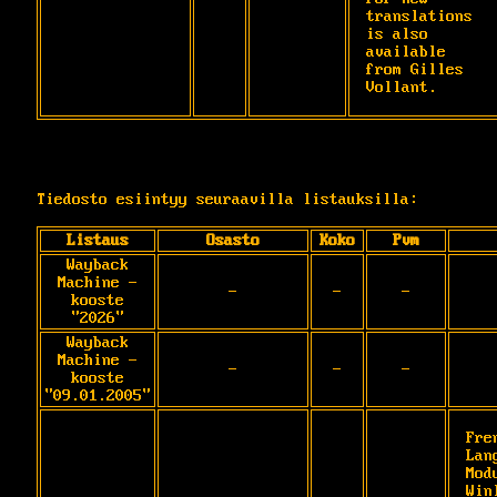
translations 
is also

available 
from Gilles 
Vollant.
Tiedosto esiintyy seuraavilla listauksilla:
Listaus
Osasto
Koko
Pvm
Wayback
Machine -
-
-
-
kooste
"2026"
Wayback
Machine -
-
-
-
kooste
"09.01.2005"
Fren
Lan
Mod
Win