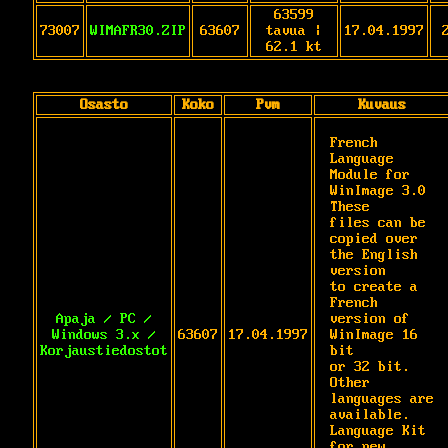
63599
73007
WIMAFR30.ZIP
63607
tavua |
17.04.1997
62.1 kt
Osasto
Koko
Pvm
Kuvaus
French 
Language 
Module for 
WinImage 3.0 
These

files can be 
copied over 
the English 
version

to create a 
French 
Apaja / PC /
version of 
Windows 3.x /
63607
17.04.1997
WinImage 16 
Korjaustiedostot
bit

or 32 bit. 
Other 
languages are 
available.

Language Kit 
for new 