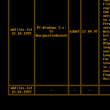
Thes
fil
cop
the
vers
to 
Fren
PC-Windows 3.x:
ver
mbfiles.lst
9)
63607
17.04.97
Win
15.10.1997
Korjaustiedostot
bit

or 
Othe
lan
ava
Lan
for 
tra
is a
ava
fro
Vol
mbfiles.lst
-
-
-
15.01.1997