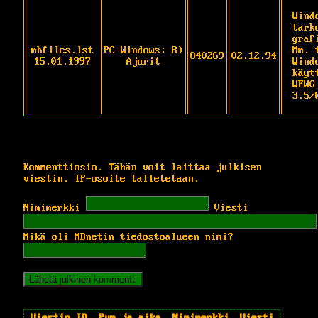
Wind
tark
graf
mbfiles.lst
PC-Windows: 8)
Mm. 
840269
02.12.94
15.01.1997
Ajurit
Wind
käyt
WFWG
3.5/
Kommenttiosio. Tähän voit laittaa julkisen
viestin. IP-osoite talletetaan.
Nimimerkki
Viesti
Mikä oli MBnetin tiedostoalueen nimi?
Viestin ID
Pvm ja aika
Nimimerkki
Viesti