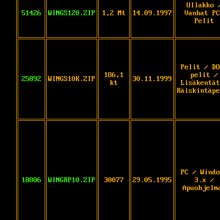
Ullakko 
51426
WINGS120.ZIP
1,2 Mt
14.09.1997
Vanhat PC
Pelit
Pelit / DO
186,1
pelit /
25892
WINGS10K.ZIP
30.11.1999
kt
Lisäkentät
Räiskintäpe
PC / Windo
18806
WINGRP10.ZIP
30077
29.05.1995
3.x /
Apuohjelm