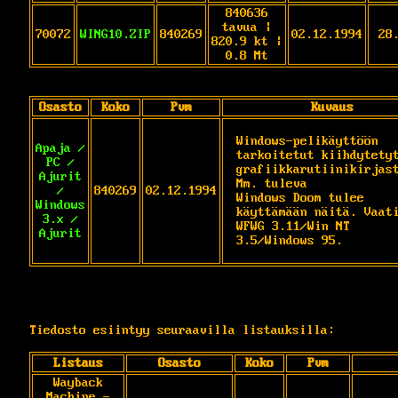
840636
tavua |
70072
WING10.ZIP
840269
02.12.1994
28
820.9 kt |
0.8 Mt
Osasto
Koko
Pvm
Kuvaus
Windows-pelikäyttöön 
Apaja /
tarkoitetut kiihdytetyt
PC /
grafiikkarutiinikirjast
Ajurit
Mm. tuleva

/
840269
02.12.1994
Windows Doom tulee 
Windows
käyttämään näitä. Vaati
3.x /
WFWG 3.11/Win NT 
Ajurit
3.5/Windows 95.
Tiedosto esiintyy seuraavilla listauksilla:
Listaus
Osasto
Koko
Pvm
Wayback
Machine -