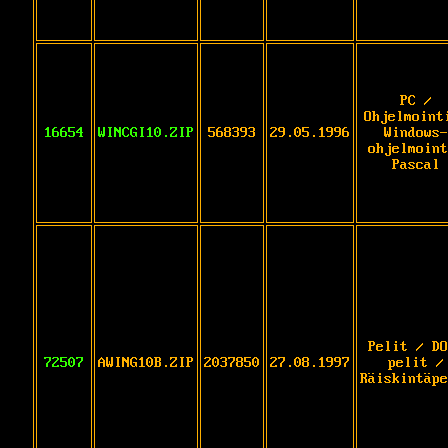
PC /
Ohjelmoint
16654
WINCGI10.ZIP
568393
29.05.1996
Windows-
ohjelmoint
Pascal
Pelit / DO
72507
AWING10B.ZIP
2037850
27.08.1997
pelit /
Räiskintäpe