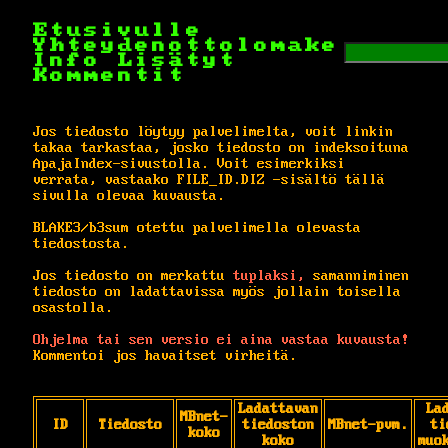
Etusivulle
Yhteydenottolomake
Info
Lisätyt
Kommentit
Jos tiedosto löytyy palvelimelta, voit linkin
takaa tarkastaa, josko tiedosto on indeksoituna
ApajaIndex-sivustolla. Voit esimerkiksi
verrata, vastaako FILE_ID.DIZ -sisältö tällä
sivulla olevaa kuvausta.
BLAKE3/b3sum otettu palvelimella olevasta
tiedostosta.
Jos tiedosto on merkattu
tuplaksi,
samanniminen
tiedosto on ladattavissa myös jollain toisella
osastolla.
Ohjelma tai sen versio ei aina vastaa kuvausta!
Kommentoi jos havaitset virheitä.
Ladattavan
La
MBnet-
ID
Tiedosto
tiedoston
MBnet-pvm.
ti
koko
koko
muo