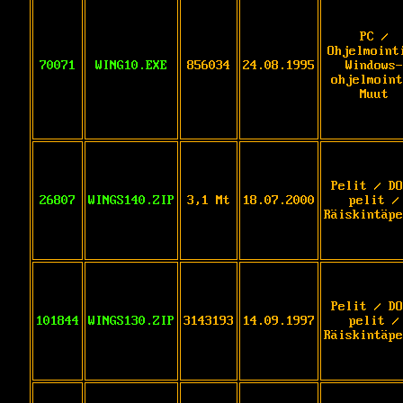
PC /
Ohjelmoint
70071
WING10.EXE
856034
24.08.1995
Windows-
ohjelmoint
Muut
Pelit / DO
26807
WINGS140.ZIP
3,1 Mt
18.07.2000
pelit /
Räiskintäpe
Pelit / DO
101844
WINGS130.ZIP
3143193
14.09.1997
pelit /
Räiskintäpe