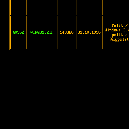
Pelit /
Windows 3.
40962
WINGO1.ZIP
143366
31.10.1996
pelit /
Älypelit