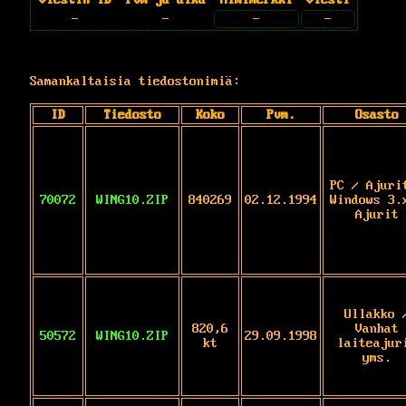
-
-
-
-
Samankaltaisia tiedostonimiä:
ID
Tiedosto
Koko
Pvm.
Osasto
PC / Ajuri
70072
WING10.ZIP
840269
02.12.1994
Windows 3.
Ajurit
Ullakko 
820,6
Vanhat
50572
WING10.ZIP
29.09.1998
kt
laiteajur
yms.