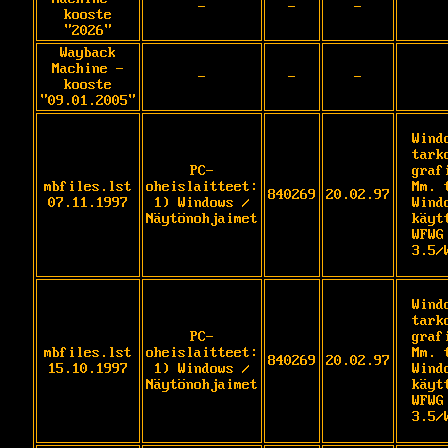
-
-
-
kooste
"2026"
Wayback
Machine -
-
-
-
kooste
"09.01.2005"
Wind
tark
PC-
graf
mbfiles.lst
oheislaitteet:
Mm. 
840269
20.02.97
07.11.1997
1) Windows /
Wind
Näytönohjaimet
käyt
WFWG
3.5/
Wind
tark
PC-
graf
mbfiles.lst
oheislaitteet:
Mm. 
840269
20.02.97
15.10.1997
1) Windows /
Wind
Näytönohjaimet
käyt
WFWG
3.5/