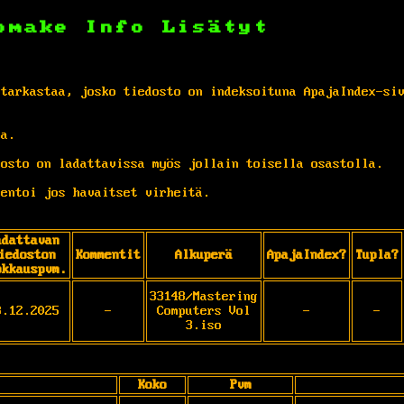
omake
Info
Lisätyt
 tarkastaa, josko tiedosto on indeksoituna ApajaIndex-si
ta.
osto on ladattavissa myös jollain toisella osastolla.
entoi jos havaitset virheitä.
adattavan
iedoston
Kommentit
Alkuperä
ApajaIndex?
Tupla?
okkauspvm.
33148/Mastering
8.12.2025
-
Computers Vol
-
-
3.iso
Koko
Pvm