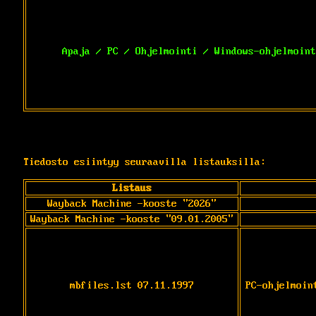
Apaja / PC / Ohjelmointi / Windows-ohjelmoint
Tiedosto esiintyy seuraavilla listauksilla:
Listaus
Wayback Machine -kooste "2026"
Wayback Machine -kooste "09.01.2005"
mbfiles.lst 07.11.1997
PC-ohjelmoin