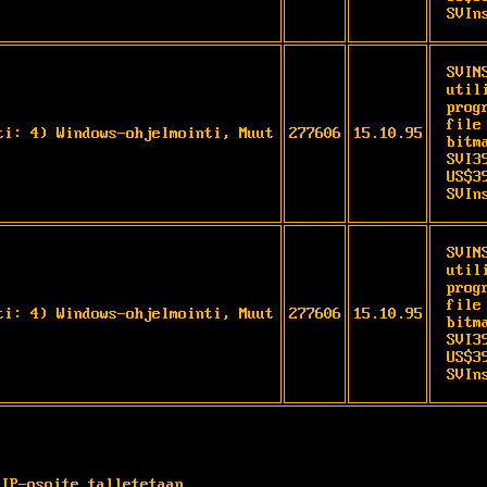
SVIn
SVIN
util
prog
file
ti: 4) Windows-ohjelmointi, Muut
277606
15.10.95
bitm
SVI3
US$3
SVIn
SVIN
util
prog
file
ti: 4) Windows-ohjelmointi, Muut
277606
15.10.95
bitm
SVI3
US$3
SVIn
 IP-osoite talletetaan.