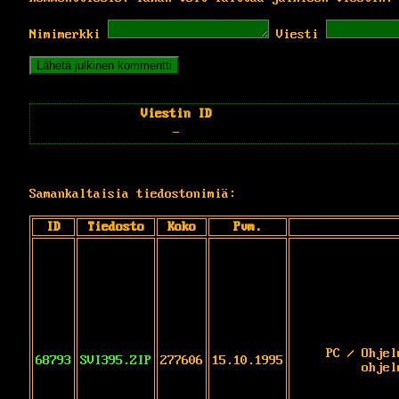
Nimimerkki
Viesti
Viestin ID
-
Samankaltaisia tiedostonimiä:
ID
Tiedosto
Koko
Pvm.
PC / Ohjel
68793
SVI395.ZIP
277606
15.10.1995
ohjel