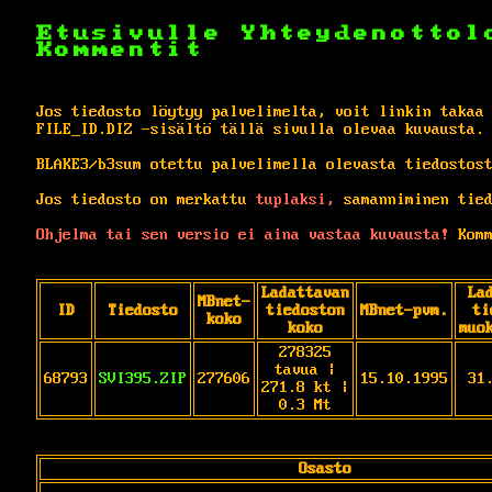
Etusivulle
Yhteydenottol
Kommentit
Jos tiedosto löytyy palvelimelta, voit linkin takaa
FILE_ID.DIZ -sisältö tällä sivulla olevaa kuvausta.
BLAKE3/b3sum otettu palvelimella olevasta tiedostos
Jos tiedosto on merkattu
tuplaksi,
samanniminen tied
Ohjelma tai sen versio ei aina vastaa kuvausta!
Komm
Ladattavan
La
MBnet-
ID
Tiedosto
tiedoston
MBnet-pvm.
ti
koko
koko
muo
278325
tavua |
68793
SVI395.ZIP
277606
15.10.1995
31
271.8 kt |
0.3 Mt
Osasto