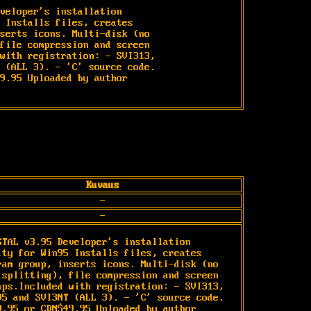
veloper's installation

 Installs files, creates

serts icons. Multi-disk (no

file compression and screen

with registration: - SVI313,

 (ALL 3). - 'C' source code.

9.95 Uploaded by author

Kuvaus
-
-
STAL v3.95 Developer's installation

ity for Win95 Installs files, creates

ram group, inserts icons. Multi-disk (no

 splitting), file compression and screen

aps.Included with registration: - SVI313,

95 and SVI3NT (ALL 3). - 'C' source code.

9.95 or CDN$49.95 Uploaded by author
