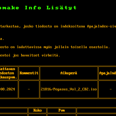
omake
Info
Lisätyt
 tarkastaa, josko tiedosto on indeksoituna ApajaIndex-si
ta.
osto on ladattavissa myös jollain toisella osastolla.
entoi jos havaitset virheitä.
dattavan
edoston
Kommentit
Alkuperä
ApajaInd
kkauspvm.
.08.2024
-
21816/Pegasus_Vol_2_CD2.iso
-
Koko
Pvm