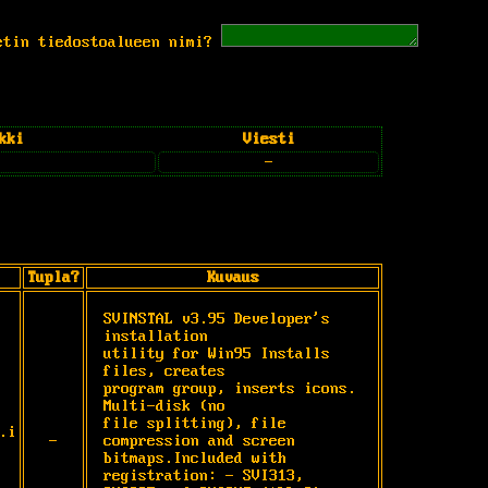
etin tiedostoalueen nimi?
kki
Viesti
-
Tupla?
Kuvaus
SVINSTAL v3.95 Developer's 
installation

utility for Win95 Installs 
files, creates

program group, inserts icons. 
Multi-disk (no

file splitting), file 
.i
-
compression and screen

bitmaps.Included with 
registration: - SVI313,
