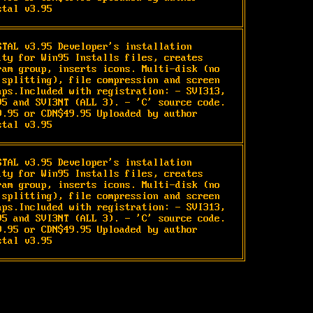
stal v3.95
STAL v3.95 Developer's installation

ity for Win95 Installs files, creates

ram group, inserts icons. Multi-disk (no

 splitting), file compression and screen

aps.Included with registration: - SVI313,

95 and SVI3NT (ALL 3). - 'C' source code.

9.95 or CDN$49.95 Uploaded by author

stal v3.95
STAL v3.95 Developer's installation

ity for Win95 Installs files, creates

ram group, inserts icons. Multi-disk (no

 splitting), file compression and screen

aps.Included with registration: - SVI313,

95 and SVI3NT (ALL 3). - 'C' source code.

9.95 or CDN$49.95 Uploaded by author

stal v3.95