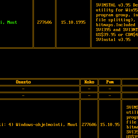
SVINSTAL v3.95 De
utility for Win95
program group, in
file splitting), 
i, Muut
277606
15.10.1995
bitmaps.Included 
SVI395 and SVI3NT
US$39.95 or CDN$4
SVInstal v3.95
Osasto
Koko
Pvm
-
-
-
-
-
-
SVIN
util
prog
file
ti: 4) Windows-ohjelmointi, Muut
277606
15.10.95
bitm
SVI3
US$3