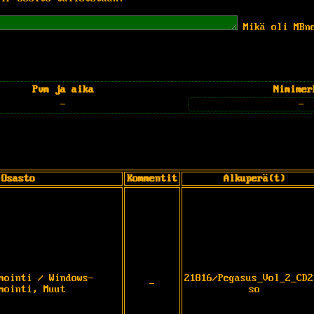
Mikä oli MBn
Pvm ja aika
Nimimer
-
-
Osasto
Kommentit
Alkuperä(t)
mointi / Windows-
21816/Pegasus_Vol_2_CD2
-
mointi, Muut
so