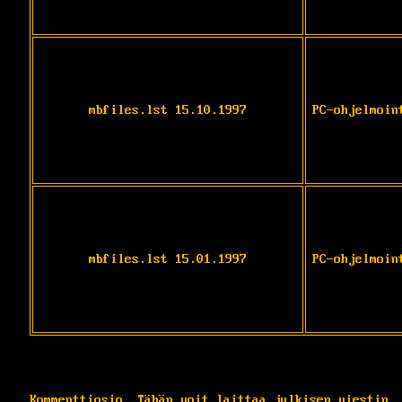
mbfiles.lst 15.10.1997
PC-ohjelmoin
mbfiles.lst 15.01.1997
PC-ohjelmoin
Kommenttiosio. Tähän voit laittaa julkisen viestin.