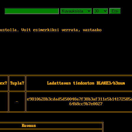
Etsi
vustolla. Voit esimerkiksi verrata, vastaako
ex?
Tupla?
Ladattavan tiedoston BLAKE3/b3sum
e9810628b3cdad5d50040a7f38b3af311e5b14172585
-
64b8cc9b7e0027
Kuvaus