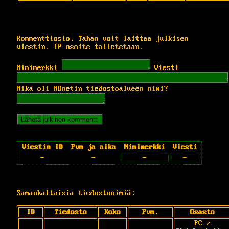
Kommenttiosio. Tähän voit laittaa julkisen
viestin. IP-osoite talletetaan.
Nimimerkki
Viesti
Mikä oli MBnetin tiedostoalueen nimi?
Viestin ID
Pvm ja aika
Nimimerkki
Viesti
-
-
-
-
Samankaltaisia tiedostonimiä:
ID
Tiedosto
Koko
Pvm.
Osasto
PC /