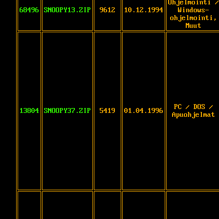
Ohjelmointi /
68496
SNOOPY13.ZIP
9612
10.12.1994
Windows-
ohjelmointi,
Muut
PC / DOS /
13804
SNOOPY37.ZIP
5419
01.04.1996
Apuohjelmat