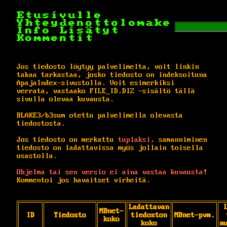
Etusivulle
Yhteydenottolomake
Info
Lisätyt
Kommentit
Jos tiedosto löytyy palvelimelta, voit linkin
takaa tarkastaa, josko tiedosto on indeksoituna
ApajaIndex-sivustolla. Voit esimerkiksi
verrata, vastaako FILE_ID.DIZ -sisältö tällä
sivulla olevaa kuvausta.
BLAKE3/b3sum otettu palvelimella olevasta
tiedostosta.
Jos tiedosto on merkattu
tuplaksi,
samanniminen
tiedosto on ladattavissa myös jollain toisella
osastolla.
Ohjelma tai sen versio ei aina vastaa kuvausta!
Kommentoi jos havaitset virheitä.
Ladattavan
MBnet-
ID
Tiedosto
tiedoston
MBnet-pvm.
koko
koko
m