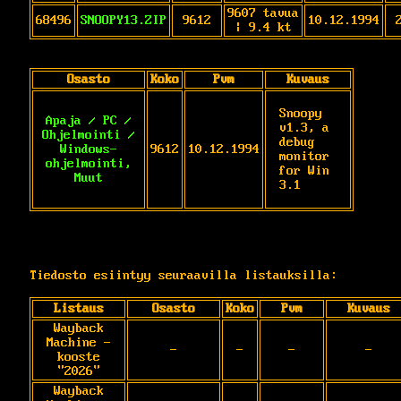
9607 tavua
68496
SNOOPY13.ZIP
9612
10.12.1994
| 9.4 kt
Osasto
Koko
Pvm
Kuvaus
Snoopy 
Apaja / PC /
v1.3, a 
Ohjelmointi /
debug 
Windows-
9612
10.12.1994
monitor 
ohjelmointi,
for Win 
Muut
3.1
Tiedosto esiintyy seuraavilla listauksilla:
Listaus
Osasto
Koko
Pvm
Kuvaus
Wayback
Machine -
-
-
-
-
kooste
"2026"
Wayback