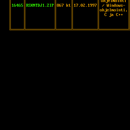
Ohjelmointi
16465
RSXNTDJ1.ZIP
867 kt
17.02.1997
/ Windows-
ohjelmointi,
C ja C++