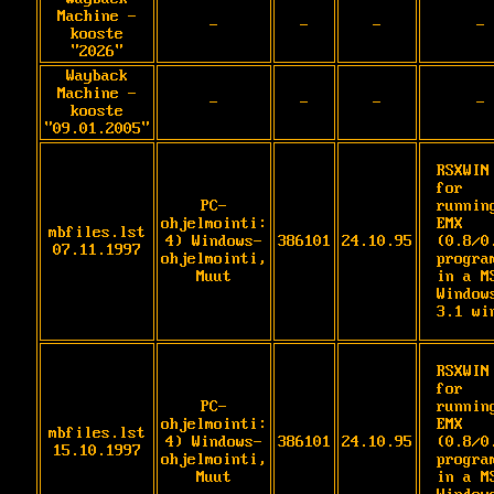
Machine -
-
-
-
-
kooste
"2026"
Wayback
Machine -
-
-
-
-
kooste
"09.01.2005"
RSXWIN 
for 
PC-
running
ohjelmointi:
EMX 
mbfiles.lst
4) Windows-
386101
24.10.95
(0.8/0.
07.11.1997
ohjelmointi,
program
Muut
in a M
Windows
3.1 wi
RSXWIN 
for 
PC-
running
ohjelmointi:
EMX 
mbfiles.lst
4) Windows-
386101
24.10.95
(0.8/0.
15.10.1997
ohjelmointi,
program
Muut
in a M