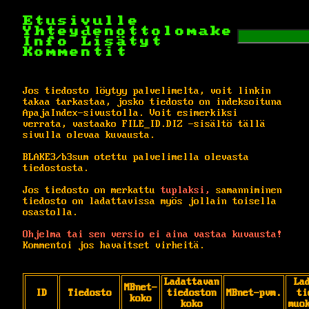
Etusivulle
Yhteydenottolomake
Info
Lisätyt
Kommentit
Jos tiedosto löytyy palvelimelta, voit linkin
takaa tarkastaa, josko tiedosto on indeksoituna
ApajaIndex-sivustolla. Voit esimerkiksi
verrata, vastaako FILE_ID.DIZ -sisältö tällä
sivulla olevaa kuvausta.
BLAKE3/b3sum otettu palvelimella olevasta
tiedostosta.
Jos tiedosto on merkattu
tuplaksi,
samanniminen
tiedosto on ladattavissa myös jollain toisella
osastolla.
Ohjelma tai sen versio ei aina vastaa kuvausta!
Kommentoi jos havaitset virheitä.
Ladattavan
La
MBnet-
ID
Tiedosto
tiedoston
MBnet-pvm.
ti
koko
koko
muo