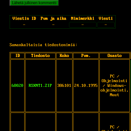
Viestin ID
Pvm ja aika
Nimimerkki
Viesti
-
-
-
-
Samankaltaisia tiedostonimiä:
ID
Tiedosto
Koko
Pvm.
Osasto
PC /
Ohjelmointi
68020
RSXNT1.ZIP
386101
24.10.1995
/ Windows-
ohjelmointi,
Muut
PC /