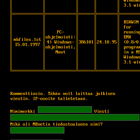
Windows
3.1 wi
RSXWIN 
for 
PC-
running
ohjelmointi:
EMX 
mbfiles.lst
4) Windows-
386101
24.10.95
(0.8/0.
15.01.1997
ohjelmointi,
program
Muut
in a M
Windows
3.1 wi
Kommenttiosio. Tähän voit laittaa julkisen
viestin. IP-osoite talletetaan.
Nimimerkki
Viesti
Mikä oli MBnetin tiedostoalueen nimi?