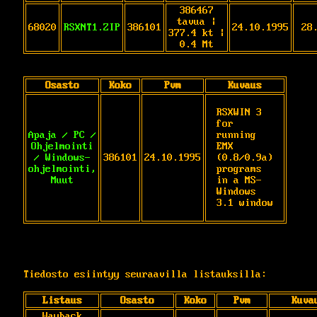
386467
tavua |
68020
RSXNT1.ZIP
386101
24.10.1995
28
377.4 kt |
0.4 Mt
Osasto
Koko
Pvm
Kuvaus
RSXWIN 3 
for 
Apaja / PC /
running 
Ohjelmointi
EMX 
/ Windows-
386101
24.10.1995
(0.8/0.9a)

ohjelmointi,
programs 
Muut
in a MS-
Windows 
3.1 window
Tiedosto esiintyy seuraavilla listauksilla:
Listaus
Osasto
Koko
Pvm
Kuva
Wayback