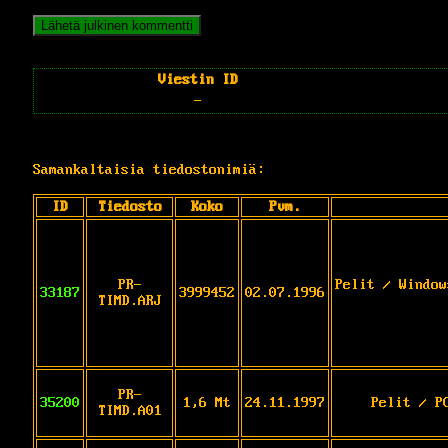
Viestin ID
-
Samankaltaisia tiedostonimiä:
ID
Tiedosto
Koko
Pvm.
PR-
Pelit / Window
33187
3999452
02.07.1996
TIMD.ARJ
PR-
35200
1,6 Mt
24.11.1997
Pelit / P
TIMD.A01