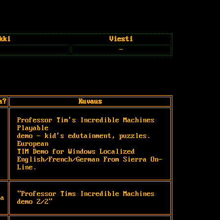
kki
Viesti
-
a?
Kuvaus
Professor Tim's Incredible Machines 
Playable

demo - kid's edutainment, puzzles. 
European

TIM Demo for Windows Localized

English/French/German From Sierra On-
Line.
"Professor Tims Incredible Machines 
la
demo 2/2"