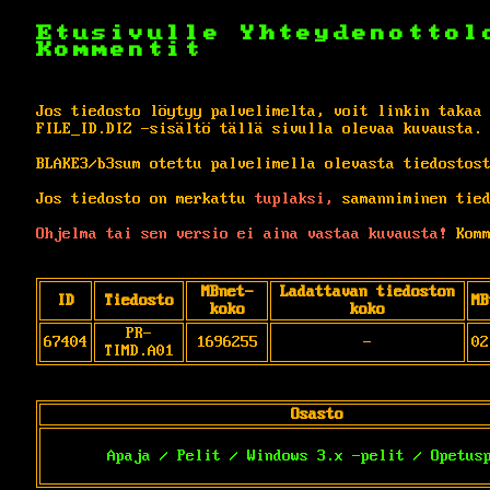
Etusivulle
Yhteydenottol
Kommentit
Jos tiedosto löytyy palvelimelta, voit linkin takaa
FILE_ID.DIZ -sisältö tällä sivulla olevaa kuvausta.
BLAKE3/b3sum otettu palvelimella olevasta tiedostos
Jos tiedosto on merkattu
tuplaksi,
samanniminen tied
Ohjelma tai sen versio ei aina vastaa kuvausta!
Komm
MBnet-
Ladattavan tiedoston
ID
Tiedosto
MB
koko
koko
PR-
67404
1696255
-
02
TIMD.A01
Osasto
Apaja / Pelit / Windows 3.x -pelit / Opetus