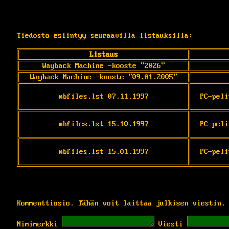
Tiedosto esiintyy seuraavilla listauksilla:
Listaus
Wayback Machine -kooste "2026"
Wayback Machine -kooste "09.01.2005"
mbfiles.lst 07.11.1997
PC-peli
mbfiles.lst 15.10.1997
PC-peli
mbfiles.lst 15.01.1997
PC-peli
Kommenttiosio. Tähän voit laittaa julkisen viestin.
Nimimerkki
Viesti