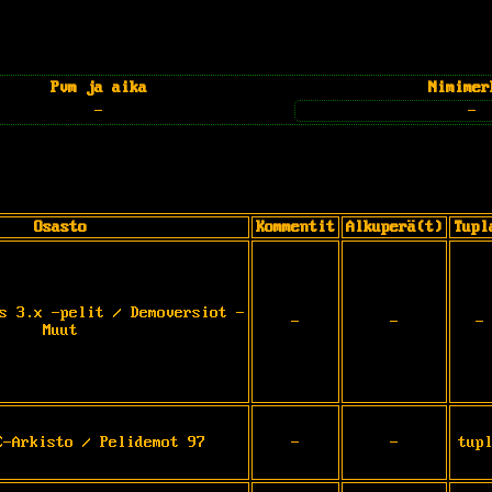
Pvm ja aika
Nimimer
-
-
Osasto
Kommentit
Alkuperä(t)
Tupl
s 3.x -pelit / Demoversiot -
-
-
-
Muut
C-Arkisto / Pelidemot 97
-
-
tup