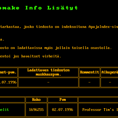
omake
Info
Lisätyt
 tarkastaa, josko tiedosto on indeksoituna ApajaIndex-si
ta.
osto on ladattavissa myös jollain toisella osastolla.
entoi jos havaitset virheitä.
Ladattavan tiedoston
net-pvm.
Kommentit
Alkuper
muokkauspvm.
.07.1996
-
-
-
Koko
Pvm
pelit
1696255
02.07.1996
Professor Tim's 