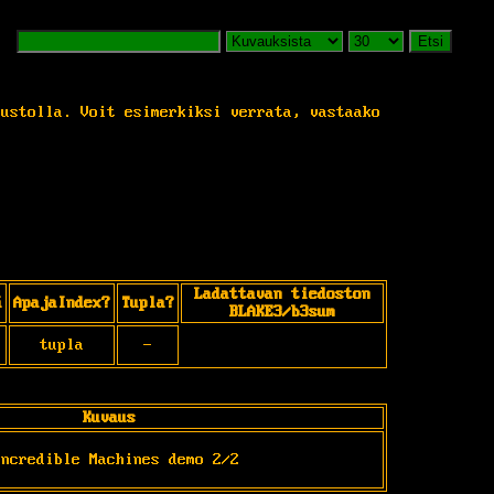
Etsi
vustolla. Voit esimerkiksi verrata, vastaako
Ladattavan tiedoston
ä
ApajaIndex?
Tupla?
BLAKE3/b3sum
tupla
-
Kuvaus
Incredible Machines demo 2/2