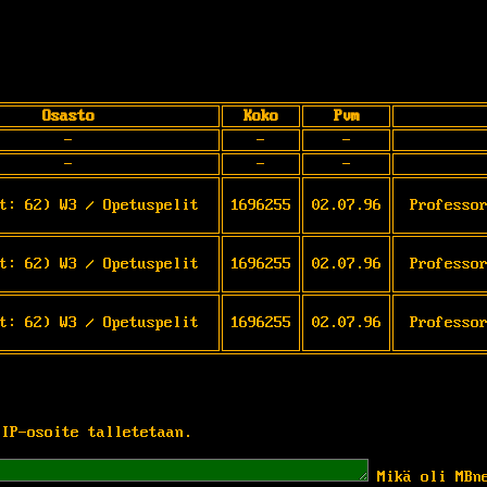
Osasto
Koko
Pvm
-
-
-
-
-
-
t: 62) W3 / Opetuspelit
1696255
02.07.96
Professo
t: 62) W3 / Opetuspelit
1696255
02.07.96
Professo
t: 62) W3 / Opetuspelit
1696255
02.07.96
Professo
 IP-osoite talletetaan.
Mikä oli MBn