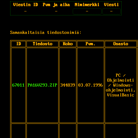
Viestin ID
Pvm ja aika
Nimimerkki
Viesti
-
-
-
-
Samankaltaisia tiedostonimiä:
ID
Tiedosto
Koko
Pvm.
Osasto
PC /
Ohjelmointi
67011
PA16V293.ZIP
344839
03.07.1996
/ Windows-
ohjelmointi,
VisualBasic