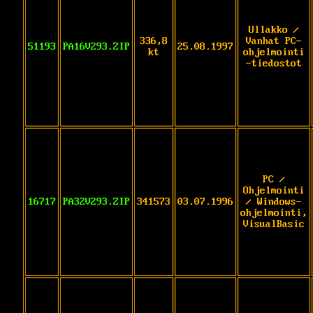
Ullakko /
336,8
Vanhat PC-
51193
PA16V293.ZIP
25.08.1997
kt
ohjelmointi
-tiedostot
PC /
Ohjelmointi
16717
PA32V293.ZIP
341573
03.07.1996
/ Windows-
ohjelmointi,
VisualBasic