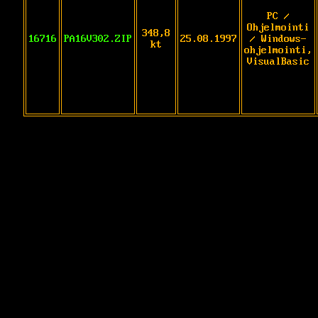
PC /
Ohjelmointi
348,8
16716
PA16V302.ZIP
25.08.1997
/ Windows-
kt
ohjelmointi,
VisualBasic