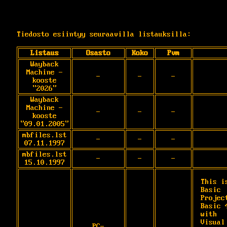
Tiedosto esiintyy seuraavilla listauksilla:
Listaus
Osasto
Koko
Pvm
Wayback
Machine -
-
-
-
kooste
"2026"
Wayback
Machine -
-
-
-
kooste
"09.01.2005"
mbfiles.lst
-
-
-
07.11.1997
mbfiles.lst
-
-
-
15.10.1997
This i
Basic

Projec
Basic 
with

Visual
PC-