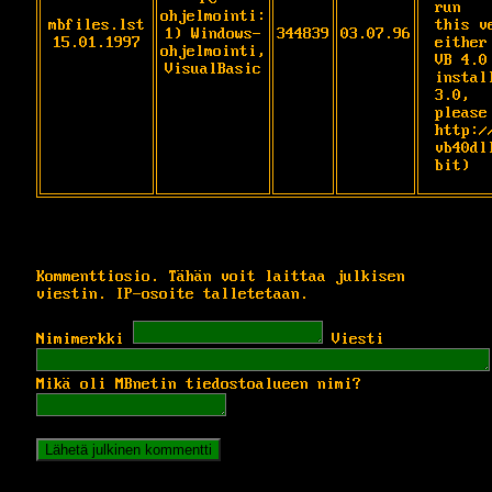
run

ohjelmointi:
mbfiles.lst
this v
1) Windows-
344839
03.07.96
15.01.1997
either

ohjelmointi,
VB 4.0
VisualBasic
instal
3.0,

please
http:/
vb40dl
bit)
Kommenttiosio. Tähän voit laittaa julkisen
viestin. IP-osoite talletetaan.
Nimimerkki
Viesti
Mikä oli MBnetin tiedostoalueen nimi?