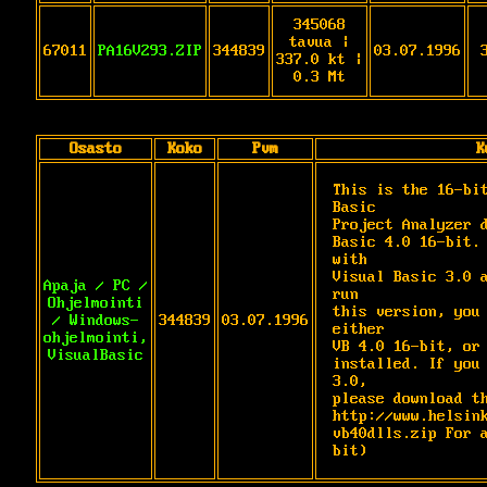
345068
tavua |
67011
PA16V293.ZIP
344839
03.07.1996
337.0 kt |
0.3 Mt
Osasto
Koko
Pvm
K
This is the 16-bit
Basic

Project Analyzer d
Basic 4.0 16-bit. 
with

Visual Basic 3.0 a
Apaja / PC /
run

Ohjelmointi
this version, you 
/ Windows-
344839
03.07.1996
either

ohjelmointi,
VB 4.0 16-bit, or 
VisualBasic
installed. If you 
3.0,

please download th
http://www.helsink
vb40dlls.zip For 
bit)