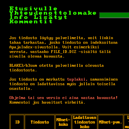
Etusivulle
Yhteydenottolomake
Info
Lisätyt
Kommentit
Jos tiedosto löytyy palvelimelta, voit linkin
takaa tarkastaa, josko tiedosto on indeksoituna
ApajaIndex-sivustolla. Voit esimerkiksi
verrata, vastaako FILE_ID.DIZ -sisältö tällä
sivulla olevaa kuvausta.
BLAKE3/b3sum otettu palvelimella olevasta
tiedostosta.
Jos tiedosto on merkattu
tuplaksi,
samanniminen
tiedosto on ladattavissa myös jollain toisella
osastolla.
Ohjelma tai sen versio ei aina vastaa kuvausta!
Kommentoi jos havaitset virheitä.
Ladattavan
MBnet-
ID
Tiedosto
tiedoston
MBnet-pvm.
koko
koko
m