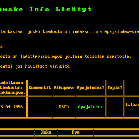
omake
Info
Lisätyt
 tarkastaa, josko tiedosto on indeksoituna ApajaIndex-si
ta.
osto on ladattavissa myös jollain toisella osastolla.
entoi jos havaitset virheitä.
Ladattavan
tiedoston
Kommentit
Alkuperä
ApajaIndex?
Tupla?
uokkauspvm.
1c162
25.04.1996
-
MBCD
ApajaIndex
-
Koko
Pvm