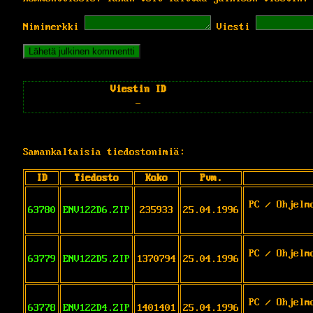
Nimimerkki
Viesti
Viestin ID
-
Samankaltaisia tiedostonimiä:
ID
Tiedosto
Koko
Pvm.
PC / Ohjelm
63780
ENV122D6.ZIP
235933
25.04.1996
PC / Ohjelm
63779
ENV122D5.ZIP
1370794
25.04.1996
PC / Ohjelm
63778
ENV122D4.ZIP
1401401
25.04.1996