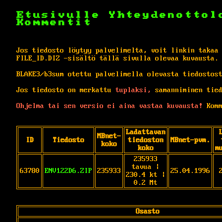
Etusivulle
Yhteydenottol
Kommentit
Jos tiedosto löytyy palvelimelta, voit linkin takaa
FILE_ID.DIZ -sisältö tällä sivulla olevaa kuvausta.
BLAKE3/b3sum otettu palvelimella olevasta tiedostos
Jos tiedosto on merkattu
tuplaksi,
samanniminen tied
Ohjelma tai sen versio ei aina vastaa kuvausta!
Komm
Ladattavan
MBnet-
ID
Tiedosto
tiedoston
MBnet-pvm.
koko
koko
m
235933
tavua |
63780
ENV122D6.ZIP
235933
25.04.1996
230.4 kt |
0.2 Mt
Osasto