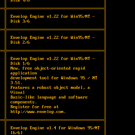
Disk 4/6
Envelop Engine v1.22 for Win95/NT - 
Disk 3/6
Envelop Engine v1.22 for Win95/NT - 
Disk 2/6
Envelop Engine v1.22 for Win95/NT - 
Disk 1/6

New, free object-oriented rapid 
application

development tool for Windows 95 / NT 
3.51.

Features a robust object model, a 
Visual

Basic-like language and software 
components.

Register for free at 
http://www.envelop.com.
Envelop Engine v1.4 for Windows 95/NT 
[6/6]