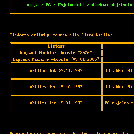
Apaja / PC / Ohjelmointi / Windows-ohjelmoin
Tiedosto esiintyy seuraavilla listauksilla:
Listaus
Wayback Machine -kooste "2026"
Wayback Machine -kooste "09.01.2005"
mbfiles.lst 07.11.1997
Ullakko: 8)
mbfiles.lst 15.10.1997
Ullakko: 8)
mbfiles.lst 15.01.1997
PC-ohjelmoin
Kommenttiosio. Tähän voit laittaa julkisen viestin.