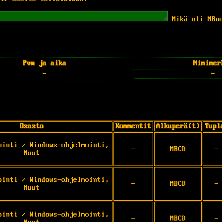
Mikä oli MBn
Pvm ja aika
Nimimer
-
-
Osasto
Kommentit
Alkuperä(t)
Tupl
ointi / Windows-ohjelmointi,
-
MBCD
-
Muut
ointi / Windows-ohjelmointi,
-
MBCD
-
Muut
ointi / Windows-ohjelmointi,
-
MBCD
-