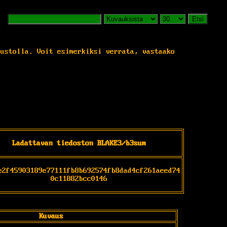
Etsi
vustolla. Voit esimerkiksi verrata, vastaako
Ladattavan tiedoston BLAKE3/b3sum
e2f45903189e77111fb8b692574fb8dad4cf261aeed74
0c11882bcc0146
Kuvaus