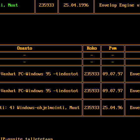
ti, Muut
235933
25.04.1996
Envelop Engine v
Osasto
Koko
Pvm
-
-
-
-
-
-
 Vanhat PC-Windows 95 -tiedostot
235933
09.07.97
Enve
 Vanhat PC-Windows 95 -tiedostot
235933
09.07.97
Enve
ti: 4) Windows-ohjelmointi, Muut
235933
25.04.96
Enve
 IP-osoite talletetaan.