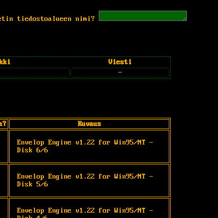
etin tiedostoalueen nimi?
kki
Viesti
-
a?
Kuvaus
Envelop Engine v1.22 for Win95/NT - 
Disk 6/6
Envelop Engine v1.22 for Win95/NT - 
Disk 5/6
Envelop Engine v1.22 for Win95/NT - 