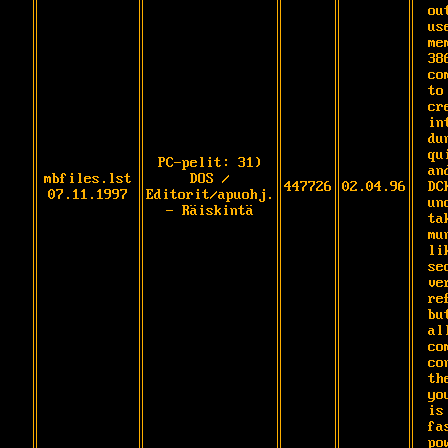
ou
us
me
38
co
to
cr
in
du
qu
PC-pelit: 31)
an
mbfiles.lst
DOS /
447726
02.04.96
DCK
07.11.1997
Editorit/apuohj.
un
- Räiskintä
ta
mu
li
se
ve
re
bu
al
co
co
th
yo
is

fas
po