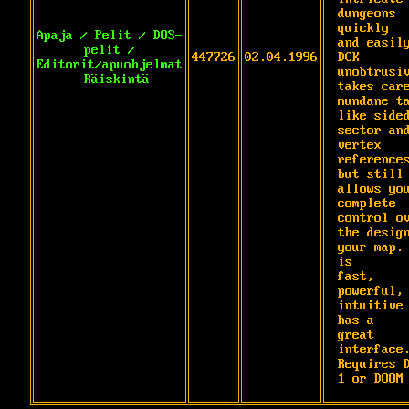
dungeons 
quickly

Apaja / Pelit / DOS-
and easily
pelit /
447726
02.04.1996
DCK 
Editorit/apuohjelmat
unobtrusiv
- Räiskintä
takes care
mundane ta
like sided
sector and
vertex

references
but still 
allows you
complete

control ov
the design
your map. 
is

fast, 
powerful, 
intuitive 
has a

great 
interface.
Requires D
1 or DOOM