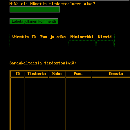
Mikä oli MBnetin tiedostoalueen nimi?
Viestin ID
Pvm ja aika
Nimimerkki
Viesti
-
-
-
-
Samankaltaisia tiedostonimiä:
ID
Tiedosto
Koko
Pvm.
Osasto