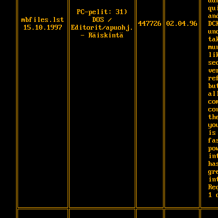
du
qu
PC-pelit: 31)
an
mbfiles.lst
DOS /
447726
02.04.96
DCK
15.10.1997
Editorit/apuohj.
un
- Räiskintä
ta
mu
li
se
ve
re
bu
al
co
co
th
yo
is

fas
po
in
has
gre
in
Re
1 