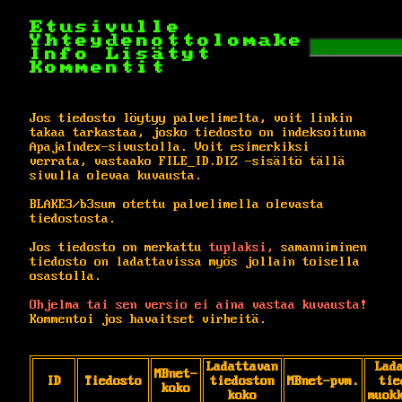
Etusivulle
Yhteydenottolomake
Info
Lisätyt
Kommentit
Jos tiedosto löytyy palvelimelta, voit linkin
takaa tarkastaa, josko tiedosto on indeksoituna
ApajaIndex-sivustolla. Voit esimerkiksi
verrata, vastaako FILE_ID.DIZ -sisältö tällä
sivulla olevaa kuvausta.
BLAKE3/b3sum otettu palvelimella olevasta
tiedostosta.
Jos tiedosto on merkattu
tuplaksi,
samanniminen
tiedosto on ladattavissa myös jollain toisella
osastolla.
Ohjelma tai sen versio ei aina vastaa kuvausta!
Kommentoi jos havaitset virheitä.
Ladattavan
Lad
MBnet-
ID
Tiedosto
tiedoston
MBnet-pvm.
tie
koko
koko
muok