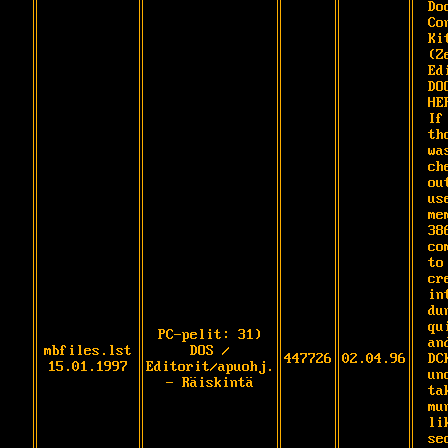
Doo
Co
Ki
(Z
Ed
DO
HE
If
th
wa
ch
ou
us
me
38
co
to
cr
in
du
qu
PC-pelit: 31)
an
mbfiles.lst
DOS /
447726
02.04.96
DCK
15.01.1997
Editorit/apuohj.
un
- Räiskintä
ta
mu
li
se