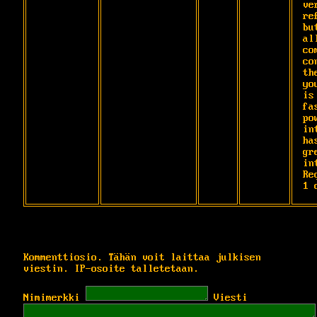
ve
re
bu
al
co
co
th
yo
is

fas
po
in
has
gre
in
Re
1 
Kommenttiosio. Tähän voit laittaa julkisen
viestin. IP-osoite talletetaan.
Nimimerkki
Viesti