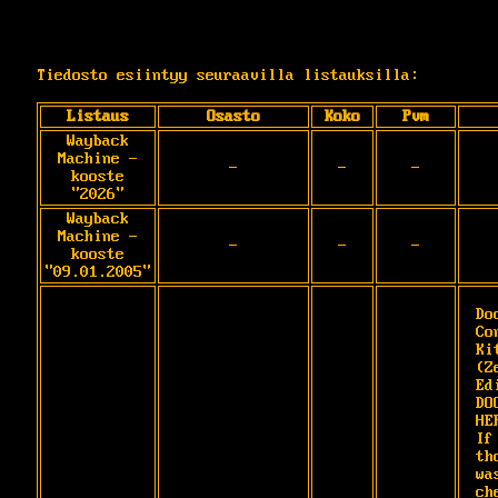
Tiedosto esiintyy seuraavilla listauksilla:
Listaus
Osasto
Koko
Pvm
Wayback
Machine -
-
-
-
kooste
"2026"
Wayback
Machine -
-
-
-
kooste
"09.01.2005"
Doo
Co
Ki
(Z
Ed
DO
HE
If
th
wa
ch