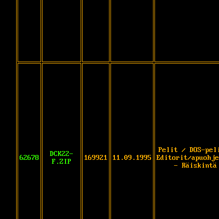
Pelit / DOS-pel
DCK22-
62678
169921
11.09.1995
Editorit/apuohje
F.ZIP
- Räiskintä