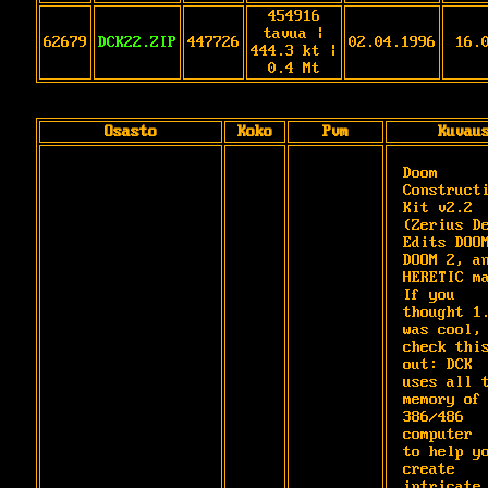
454916
tavua |
62679
DCK22.ZIP
447726
02.04.1996
16.
444.3 kt |
0.4 Mt
Osasto
Koko
Pvm
Kuvau
Doom 
Constructi
Kit v2.2 
(Zerius De
Edits DOOM
DOOM 2, an
HERETIC ma
If you

thought 1.
was cool, 
check this
out: DCK

uses all t
memory of 
386/486 
computer

to help yo
create 
intricate 