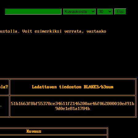
Etsi
vustolla. Voit esimerkiksi verrata, vastaako
pla?
Ladattavan tiedoston BLAKE3/b3sum
51b1663f8bf55378ce34611f2146200ae46f062800010ed91b
-
9d0e1e81a1784b
Kuvaus