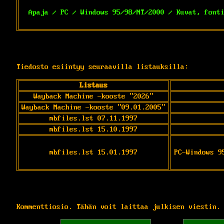
Apaja / PC / Windows 95/98/NT/2000 / Kuvat, font
Tiedosto esiintyy seuraavilla listauksilla:
Listaus
Wayback Machine -kooste "2026"
Wayback Machine -kooste "09.01.2005"
mbfiles.lst 07.11.1997
mbfiles.lst 15.10.1997
mbfiles.lst 15.01.1997
PC-Windows 9
Kommenttiosio. Tähän voit laittaa julkisen viestin.