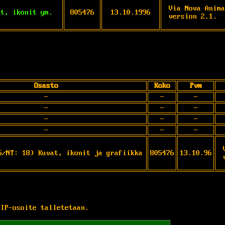
Via Nova Anima
it, ikonit ym.
805476
13.10.1996
version 2.1.
Osasto
Koko
Pvm
-
-
-
-
-
-
-
-
-
-
-
-
5/NT: 18) Kuvat, ikonit ja grafiikka
805476
13.10.96
 IP-osoite talletetaan.