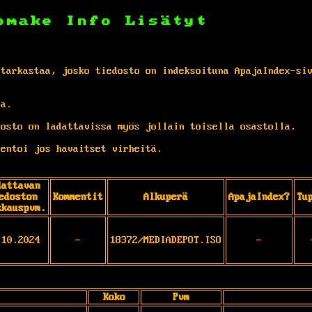
omake
Info
Lisätyt
 tarkastaa, josko tiedosto on indeksoituna ApajaIndex-si
ta.
osto on ladattavissa myös jollain toisella osastolla.
entoi jos havaitset virheitä.
dattavan
edoston
Kommentit
Alkuperä
ApajaIndex?
Tu
kkauspvm.
.10.2024
-
18372/MEDIADEPOT.ISO
-
Koko
Pvm