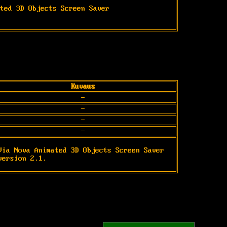
ted 3D Objects Screen Saver

Kuvaus
-
-
-
-
Via Nova Animated 3D Objects Screen Saver

version 2.1.