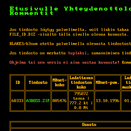
Etusivulle
Yhteydenottol
Kommentit
Jos tiedosto löytyy palvelimelta, voit linkin takaa
FILE_ID.DIZ -sisältö tällä sivulla olevaa kuvausta.
BLAKE3/b3sum otettu palvelimella olevasta tiedostos
Jos tiedosto on merkattu
tuplaksi,
samanniminen tied
Ohjelma tai sen versio ei aina vastaa kuvausta!
Komm
Ladattavan
La
MBnet-
ID
Tiedosto
tiedoston
MBnet-pvm.
ti
koko
koko
muo
795872
tavua |
60333
A3DOSS.ZIP
805476
13.10.1996
01
777.2 kt |
0.8 Mt
Osasto