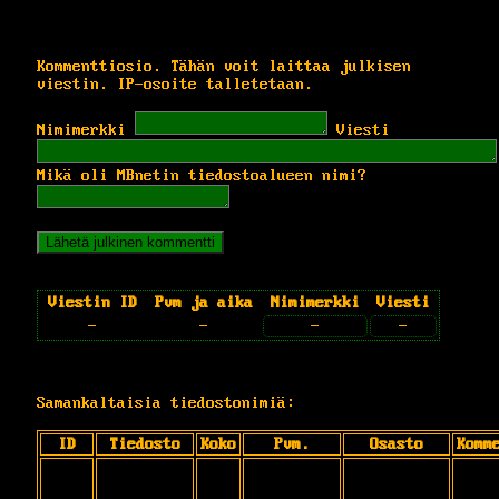
Kommenttiosio. Tähän voit laittaa julkisen
viestin. IP-osoite talletetaan.
Nimimerkki
Viesti
Mikä oli MBnetin tiedostoalueen nimi?
Viestin ID
Pvm ja aika
Nimimerkki
Viesti
-
-
-
-
Samankaltaisia tiedostonimiä:
ID
Tiedosto
Koko
Pvm.
Osasto
Komm