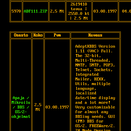
2619410
tavua |
5970
ADF111.ZIP
2,5 Mt
03.08.1997
04.
2558.0 kt
| 2.5 Mt
Osasto
Koko
Pvm
Kuvaus
AdeptXBBS Version 
1.11 (VAC) Full. 
The 32-bit, 
Multi-Threaded, 
NNTP, SMTP, POP3, 
Telnet, Sockets, 
Integrated 
Mailer, REXX, 
Utils, multiple 
language, 
localized 
Apaja /
date/time display 
Mikroilu
and a lot more! 
2,5
/ BBS /
03.08.1997
Very customizable 
Mt
OS/2-
for almost any 
ohjelmat
BBSing needs. GUI 
(PM) BBS for 
OS/2. FREEWare/2. 
24 Node Version, 