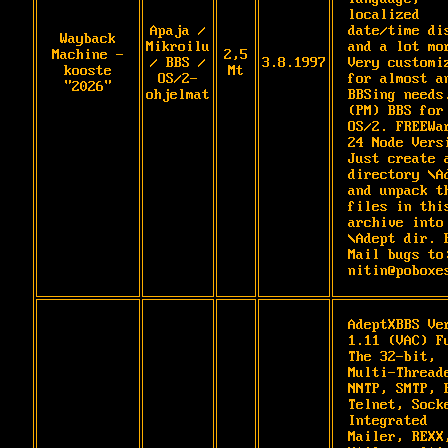
localized 
Apaja /
date/time dis
Wayback
Mikroilu
and a lot mor
Machine -
2,5
/ BBS /
3.8.1997
Very customiz
kooste
Mt
OS/2-
for almost an
"2026"
ohjelmat
BBSing needs.
(PM) BBS for 
OS/2. FREEWar
24 Node Versi
Just create a
directory \Ad
and unpack th
files in this
archive into 
\Adept dir. 
Mail bugs to:
nitin@poboxe
AdeptXBBS Ver
1.11 (VAC) Fu
The 32-bit, 
Multi-Threade
NNTP, SMTP, P
Telnet, Socke
Integrated 
Mailer, REXX,