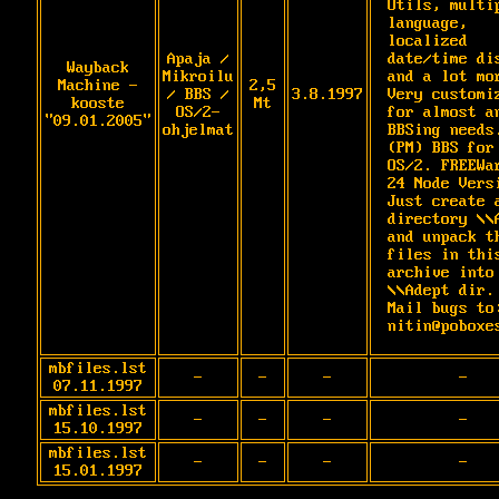
Utils, multip
language, 
localized 
Apaja /
date/time dis
Wayback
Mikroilu
and a lot mor
Machine -
2,5
/ BBS /
3.8.1997
Very customiz
kooste
Mt
OS/2-
for almost an
"09.01.2005"
ohjelmat
BBSing needs.
(PM) BBS for 
OS/2. FREEWar
24 Node Versi
Just create a
directory \\A
and unpack th
files in this
archive into 
\\Adept dir.
Mail bugs to:
nitin@poboxe
mbfiles.lst
-
-
-
-
07.11.1997
mbfiles.lst
-
-
-
-
15.10.1997
mbfiles.lst
-
-
-
-
15.01.1997