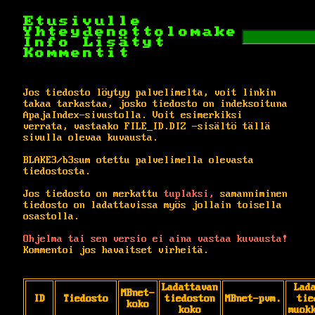
Etusivulle
Yhteydenottolomake
Info
Lisätyt
Kommentit
Jos tiedosto löytyy palvelimelta, voit linkin
takaa tarkastaa, josko tiedosto on indeksoituna
ApajaIndex-sivustolla. Voit esimerkiksi
verrata, vastaako FILE_ID.DIZ -sisältö tällä
sivulla olevaa kuvausta.
BLAKE3/b3sum otettu palvelimella olevasta
tiedostosta.
Jos tiedosto on merkattu
tuplaksi,
samanniminen
tiedosto on ladattavissa myös jollain toisella
osastolla.
Ohjelma tai sen versio ei aina vastaa kuvausta!
Kommentoi jos havaitset virheitä.
Ladattavan
Lad
MBnet-
ID
Tiedosto
tiedoston
MBnet-pvm.
tie
koko
koko
muok