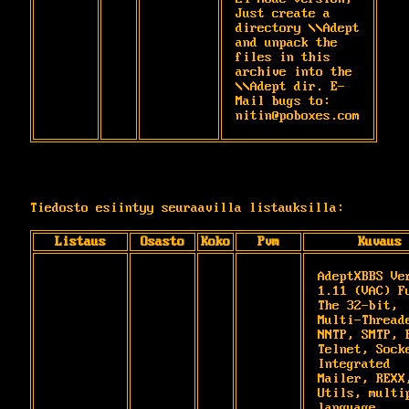
Just create a 
directory \\Adept 
and unpack the 
files in this 
archive into the 
\\Adept dir. E-
Mail bugs to: 
nitin@poboxes.com
Tiedosto esiintyy seuraavilla listauksilla:
Listaus
Osasto
Koko
Pvm
Kuvaus
AdeptXBBS Ver
1.11 (VAC) Fu
The 32-bit, 
Multi-Threade
NNTP, SMTP, P
Telnet, Socke
Integrated 
Mailer, REXX,
Utils, multip
language, 