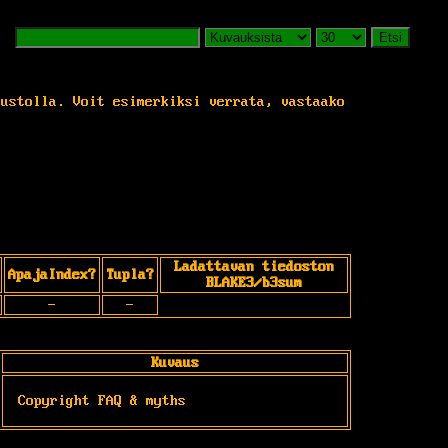
Etsi
vustolla. Voit esimerkiksi verrata, vastaako
Ladattavan tiedoston
ApajaIndex?
Tupla?
BLAKE3/b3sum
-
-
Kuvaus
Copyright FAQ & myths