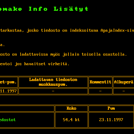
omake
Info
Lisätyt
 tarkastaa, josko tiedosto on indeksoituna ApajaIndex-si
ta.
osto on ladattavissa myös jollain toisella osastolla.
entoi jos havaitset virheitä.
Ladattavan tiedoston
et-pvm.
Kommentit
Alkuperä
muokkauspvm.
11.1997
-
-
-
Koko
Pvm
edostot
54,4 kt
23.11.1997