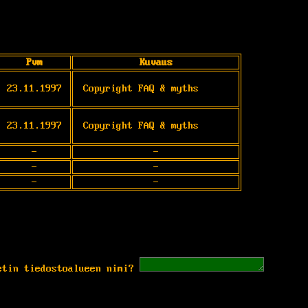
Pvm
Kuvaus
23.11.1997
Copyright FAQ & myths
23.11.1997
Copyright FAQ & myths
-
-
-
-
-
-
etin tiedostoalueen nimi?