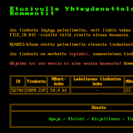
Etusivulle
Yhteydenottol
Kommentit
Jos tiedosto löytyy palvelimelta, voit linkin takaa
FILE_ID.DIZ -sisältö tällä sivulla olevaa kuvausta.
BLAKE3/b3sum otettu palvelimella olevasta tiedostos
Jos tiedosto on merkattu
tuplaksi,
samanniminen tied
Ohjelma tai sen versio ei aina vastaa kuvausta!
Komm
MBnet-
Ladattavan tiedoston
ID
Tiedosto
MBn
koko
koko
52742
COPR.ZIP
54,4 kt
-
23.
Osasto
Apaja / Yleiset / Kirjallisuus / Ti