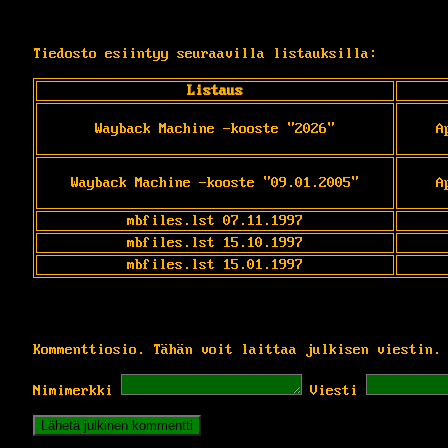
Tiedosto esiintyy seuraavilla listauksilla:
Listaus
Wayback Machine -kooste "2026"
A
Wayback Machine -kooste "09.01.2005"
A
mbfiles.lst 07.11.1997
mbfiles.lst 15.10.1997
mbfiles.lst 15.01.1997
Kommenttiosio. Tähän voit laittaa julkisen viestin.
Nimimerkki
Viesti