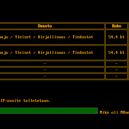
Osasto
Koko
paja / Yleiset / Kirjallisuus / Tiedostot
54,4 kt
paja / Yleiset / Kirjallisuus / Tiedostot
54,4 kt
-
-
-
-
-
-
 IP-osoite talletetaan.
Mikä oli MBn