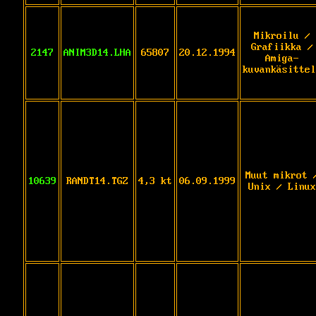
Mikroilu /
Grafiikka /
2147
ANIM3D14.LHA
65807
20.12.1994
Amiga-
kuvankäsittel
Muut mikrot 
10639
RANDT14.TGZ
4,3 kt
06.09.1999
Unix / Linux