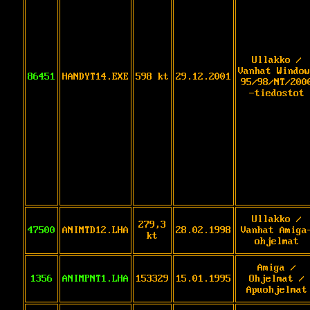
Ullakko /
Vanhat Window
86451
HANDYT14.EXE
598 kt
29.12.2001
95/98/NT/200
-tiedostot
Ullakko /
279,3
47500
ANIMTD12.LHA
28.02.1998
Vanhat Amiga
kt
ohjelmat
Amiga /
1356
ANIMPNT1.LHA
153329
15.01.1995
Ohjelmat /
Apuohjelmat