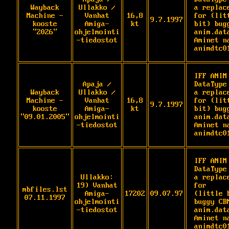
Wayback
Ullakko /
a replace
Machine -
Vanhat
16,8
for (litt
9.7.1997
kooste
Amiga-
kt
bit) bugg
"2026"
ohjelmointi
anim.data
-tiedostot
Aminet na
animdtc0
IFF ANIM 
Apaja /
DataType 
Wayback
Ullakko /
a replace
Machine -
Vanhat
16,8
for (litt
9.7.1997
kooste
Amiga-
kt
bit) bugg
"09.01.2005"
ohjelmointi
anim.data
-tiedostot
Aminet na
animdtc0
IFF ANIM 
DataType 
Ullakko:
a replace
19) Vanhat
for

mbfiles.lst
Amiga-
17202
09.07.97
(little b
07.11.1997
ohjelmointi
buggy CBM
-tiedostot
anim.data
Aminet na
animdtc0