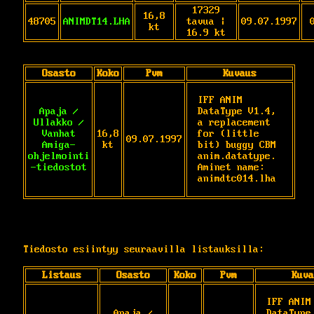
17329
16,8
48705
ANIMDT14.LHA
tavua |
09.07.1997
kt
16.9 kt
Osasto
Koko
Pvm
Kuvaus
IFF ANIM 
Apaja /
DataType V1.4, 
Ullakko /
a replacement 
Vanhat
16,8
for (little 
09.07.1997
Amiga-
kt
bit) buggy CBM 
ohjelmointi
anim.datatype. 
-tiedostot
Aminet name: 
animdtc014.lha
Tiedosto esiintyy seuraavilla listauksilla:
Listaus
Osasto
Koko
Pvm
Kuva
IFF ANIM 
Apaja /
DataType 