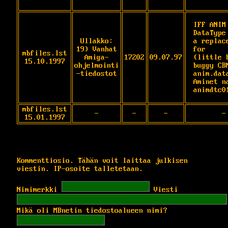
IFF ANIM 
DataType 
Ullakko:
a replace
19) Vanhat
for

mbfiles.lst
Amiga-
17202
09.07.97
(little b
15.10.1997
ohjelmointi
buggy CBM
-tiedostot
anim.data
Aminet na
animdtc0
mbfiles.lst
-
-
-
-
15.01.1997
Kommenttiosio. Tähän voit laittaa julkisen
viestin. IP-osoite talletetaan.
Nimimerkki
Viesti
Mikä oli MBnetin tiedostoalueen nimi?