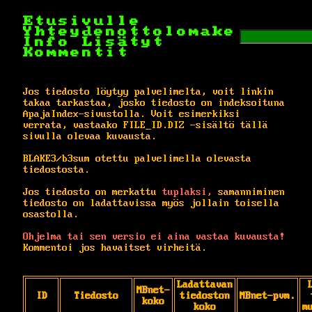
Etusivulle
Yhteydenottolomake
Info
Lisätyt
Kommentit
Jos tiedosto löytyy palvelimelta, voit linkin
takaa tarkastaa, josko tiedosto on indeksoituna
ApajaIndex-sivustolla. Voit esimerkiksi
verrata, vastaako FILE_ID.DIZ -sisältö tällä
sivulla olevaa kuvausta.
BLAKE3/b3sum otettu palvelimella olevasta
tiedostosta.
Jos tiedosto on merkattu
tuplaksi,
samanniminen
tiedosto on ladattavissa myös jollain toisella
osastolla.
Ohjelma tai sen versio ei aina vastaa kuvausta!
Kommentoi jos havaitset virheitä.
Ladattavan
MBnet-
ID
Tiedosto
tiedoston
MBnet-pvm.
koko
koko
m