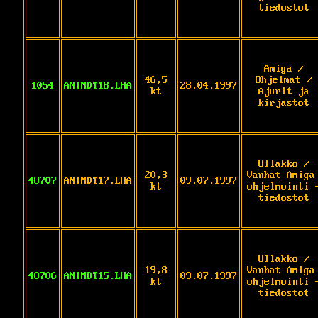
tiedostot
Amiga /
46,5
Ohjelmat /
1054
ANIMDT18.LHA
28.04.1997
kt
Ajurit ja
kirjastot
Ullakko /
20,3
Vanhat Amiga
48707
ANIMDT17.LHA
09.07.1997
kt
ohjelmointi 
tiedostot
Ullakko /
19,8
Vanhat Amiga
48706
ANIMDT15.LHA
09.07.1997
kt
ohjelmointi 
tiedostot