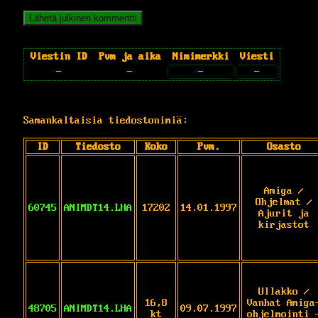
Viestin ID
Pvm ja aika
Nimimerkki
Viesti
-
-
-
-
Samankaltaisia tiedostonimiä:
ID
Tiedosto
Koko
Pvm.
Osasto
Amiga /
Ohjelmat /
60745
ANIMDT14.LHA
17202
14.01.1997
Ajurit ja
kirjastot
Ullakko /
16,8
Vanhat Amiga
48705
ANIMDT14.LHA
09.07.1997
kt
ohjelmointi 