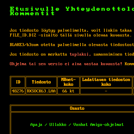
Etusivulle
Yhteydenottol
Kommentit
Jos tiedosto löytyy palvelimelta, voit linkin takaa
FILE_ID.DIZ -sisältö tällä sivulla olevaa kuvausta.
BLAKE3/b3sum otettu palvelimella olevasta tiedostos
Jos tiedosto on merkattu
tuplaksi,
samanniminen tied
Ohjelma tai sen versio ei aina vastaa kuvausta!
Komm
MBnet-
Ladattavan tiedoston
ID
Tiedosto
koko
koko
48276
RXSOCK63.LHA
66 kt
-
Osasto
Apaja / Ullakko / Vanhat Amiga-ohjelmat