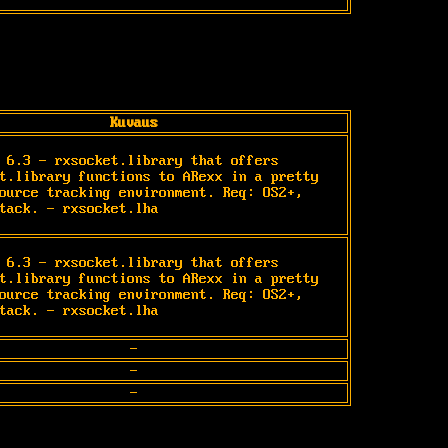
Kuvaus
 6.3 - rxsocket.library that offers 
t.library functions to ARexx in a pretty 
ource tracking environment. Req: OS2+, 
tack. - rxsocket.lha
 6.3 - rxsocket.library that offers 
t.library functions to ARexx in a pretty 
ource tracking environment. Req: OS2+, 
tack. - rxsocket.lha
-
-
-