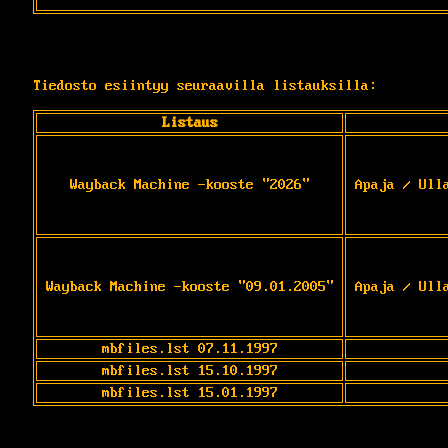
Tiedosto esiintyy seuraavilla listauksilla:
Listaus
Wayback Machine -kooste "2026"
Apaja / Ull
Wayback Machine -kooste "09.01.2005"
Apaja / Ull
mbfiles.lst 07.11.1997
mbfiles.lst 15.10.1997
mbfiles.lst 15.01.1997