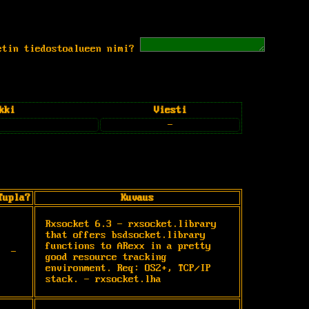
etin tiedostoalueen nimi?
kki
Viesti
-
Tupla?
Kuvaus
Rxsocket 6.3 - rxsocket.library 
that offers bsdsocket.library 
functions to ARexx in a pretty 
-
good resource tracking 
environment. Req: OS2+, TCP/IP 
stack. - rxsocket.lha