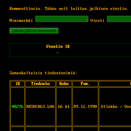
Kommenttiosio. Tähän voit laittaa julkisen viestin.
Nimimerkki
Viesti
Viestin ID
-
Samankaltaisia tiedostonimiä:
ID
Tiedosto
Koko
Pvm.
48276
RXSOCK63.LHA
66 kt
09.12.1998
Ullakko / Va