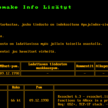
omake
Info
Lisätyt
 tarkastaa, josko tiedosto on indeksoituna ApajaIndex-si
ta.
osto on ladattavissa myös jollain toisella osastolla.
entoi jos havaitset virheitä.
Ladattavan tiedoston
MBnet-pvm.
Kommentit
Alkupe
muokkauspvm.
09.12.1998
-
-
-
Koko
Pvm
Rxsocket 6.3 - rxsocket.li
66 kt
09.12.1998
functions to ARexx in a pr
Req: OS2+, TCP/IP stack. -