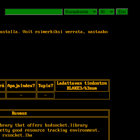
Etsi
vustolla. Voit esimerkiksi verrata, vastaako
Ladattavan tiedoston
rä
ApajaIndex?
Tupla?
BLAKE3/b3sum
-
-
Kuvaus
brary that offers bsdsocket.library 
etty good resource tracking environment. 
 rxsocket.lha