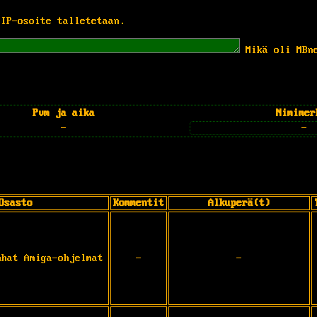
 IP-osoite talletetaan.
Mikä oli MBn
Pvm ja aika
Nimimer
-
-
Osasto
Kommentit
Alkuperä(t)
nhat Amiga-ohjelmat
-
-