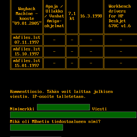
Apaja /
Workbench 
Wayback
Ullakko
drivers 
Machine -
7,1
/ Vanhat
16.3.1998
for HP 
kooste
kt
Amiga-
Deskjet 
"09.01.2005"
ohjelmat
670C v1.6
mbfiles.lst
-
-
-
-
07.11.1997
mbfiles.lst
-
-
-
-
15.10.1997
mbfiles.lst
-
-
-
-
15.01.1997
Kommenttiosio. Tähän voit laittaa julkisen
viestin. IP-osoite talletetaan.
Nimimerkki
Viesti
Mikä oli MBnetin tiedostoalueen nimi?