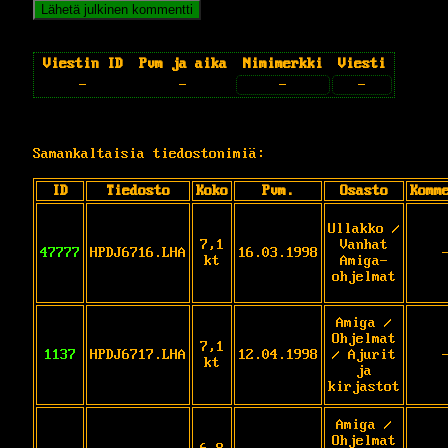
Viestin ID
Pvm ja aika
Nimimerkki
Viesti
-
-
-
-
Samankaltaisia tiedostonimiä:
ID
Tiedosto
Koko
Pvm.
Osasto
Komm
Ullakko /
7,1
Vanhat
47777
HPDJ6716.LHA
16.03.1998
kt
Amiga-
ohjelmat
Amiga /
Ohjelmat
7,1
1137
HPDJ6717.LHA
12.04.1998
/ Ajurit
kt
ja
kirjastot
Amiga /
Ohjelmat