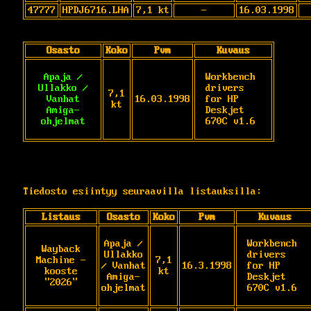
47777
HPDJ6716.LHA
7,1 kt
-
16.03.1998
Osasto
Koko
Pvm
Kuvaus
Apaja /
Workbench 
Ullakko /
drivers 
7,1
Vanhat
16.03.1998
for HP 
kt
Amiga-
Deskjet 
ohjelmat
670C v1.6
Tiedosto esiintyy seuraavilla listauksilla:
Listaus
Osasto
Koko
Pvm
Kuvaus
Apaja /
Workbench 
Wayback
Ullakko
drivers 
Machine -
7,1
/ Vanhat
16.3.1998
for HP 
kooste
kt
Amiga-
Deskjet 
"2026"
ohjelmat
670C v1.6