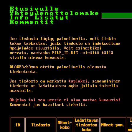
Etusivulle
Yhteydenottolomake
Info
Lisätyt
Kommentit
Jos tiedosto löytyy palvelimelta, voit linkin
takaa tarkastaa, josko tiedosto on indeksoituna
ApajaIndex-sivustolla. Voit esimerkiksi
verrata, vastaako FILE_ID.DIZ -sisältö tällä
sivulla olevaa kuvausta.
BLAKE3/b3sum otettu palvelimella olevasta
tiedostosta.
Jos tiedosto on merkattu
tuplaksi,
samanniminen
tiedosto on ladattavissa myös jollain toisella
osastolla.
Ohjelma tai sen versio ei aina vastaa kuvausta!
Kommentoi jos havaitset virheitä.
Ladattavan
MBnet-
ID
Tiedosto
tiedoston
MBnet-pvm.
koko
koko
m