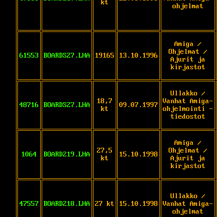
kt
ohjelmat
Amiga /
Ohjelmat /
61553
BOARDS27.LHA
19165
13.10.1996
Ajurit ja
kirjastot
Ullakko /
18,7
Vanhat Amiga-
48716
BOARDS27.LHA
09.07.1997
kt
ohjelmointi -
tiedostot
Amiga /
27,5
Ohjelmat /
1064
BOARD219.LHA
15.10.1998
kt
Ajurit ja
kirjastot
Ullakko /
47557
BOARD218.LHA
27 kt
15.10.1998
Vanhat Amiga-
ohjelmat