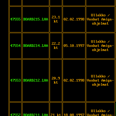
Ullakko /
23,1
47555
BOARD215.LHA
02.02.1998
Vanhat Amiga-
kt
ohjelmat
Ullakko /
22,2
47554
BOARD214.LHA
05.10.1997
Vanhat Amiga-
kt
ohjelmat
Ullakko /
20,9
47553
BOARD212.LHA
02.02.1998
Vanhat Amiga-
kt
ohjelmat
Ullakko /
47552
BOARD211.LHA
21 kt
18.08.1997
Vanhat Amiga-