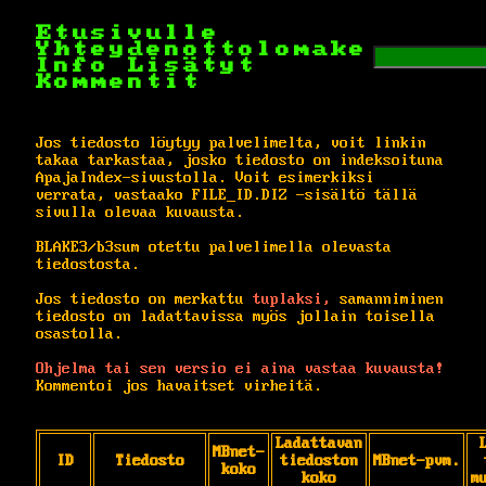
Etusivulle
Yhteydenottolomake
Info
Lisätyt
Kommentit
Jos tiedosto löytyy palvelimelta, voit linkin
takaa tarkastaa, josko tiedosto on indeksoituna
ApajaIndex-sivustolla. Voit esimerkiksi
verrata, vastaako FILE_ID.DIZ -sisältö tällä
sivulla olevaa kuvausta.
BLAKE3/b3sum otettu palvelimella olevasta
tiedostosta.
Jos tiedosto on merkattu
tuplaksi,
samanniminen
tiedosto on ladattavissa myös jollain toisella
osastolla.
Ohjelma tai sen versio ei aina vastaa kuvausta!
Kommentoi jos havaitset virheitä.
Ladattavan
MBnet-
ID
Tiedosto
tiedoston
MBnet-pvm.
koko
koko
m