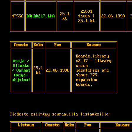
25691
25,1
47556
BOARD217.LHA
tavua |
22.06.1998
kt
25.1 kt
Osasto
Koko
Pvm
Kuvaus
Boards.library 
Apaja /
v2.17 - library 
Ullakko
which 
25,1
/ Vanhat
22.06.1998
identifies and 
kt
Amiga-
shows 375 
ohjelmat
expansion 
boards.
Tiedosto esiintyy seuraavilla listauksilla:
Listaus
Osasto
Koko
Pvm
Kuvaus