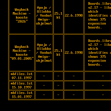
Boards.libra
Apaja /
v2.17 - libr
Wayback
Ullakko
which 
Machine -
25,1
/ Vanhat
22.6.1998
identifies a
kooste
kt
Amiga-
shows 375 
"2026"
ohjelmat
expansion 
boards.
Boards.libra
Apaja /
v2.17 - libr
Wayback
Ullakko
which 
Machine -
25,1
/ Vanhat
22.6.1998
identifies a
kooste
kt
Amiga-
shows 375 
"09.01.2005"
ohjelmat
expansion 
boards.
mbfiles.lst
-
-
-
-
07.11.1997
mbfiles.lst
-
-
-
-
15.10.1997
mbfiles.lst
-
-
-
-
15.01.1997