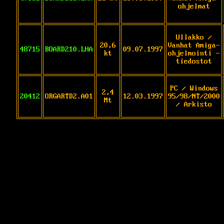
ohjelmat
Ullakko /
20,6
Vanhat Amiga-
48715
BOARD210.LHA
09.07.1997
kt
ohjelmointi -
tiedostot
PC / Windows
2,4
20412
ORGARTD2.A01
12.03.1997
95/98/NT/2000
Mt
/ Arkisto