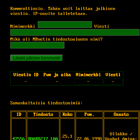
Kommenttiosio. Tähän voit laittaa julkisen
viestin. IP-osoite talletetaan.
Nimimerkki
Viesti
Mikä oli MBnetin tiedostoalueen nimi?
Viestin ID
Pvm ja aika
Nimimerkki
Viesti
-
-
-
-
Samankaltaisia tiedostonimiä:
ID
Tiedosto
Koko
Pvm.
Osasto
Ullakko /
25,1
47556
BOARD217.LHA
22.06.1998
Vanhat Amiga-