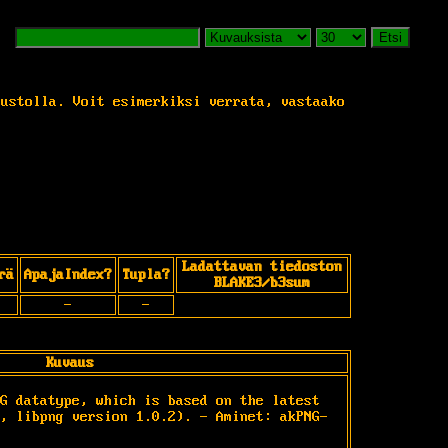
Etsi
vustolla. Voit esimerkiksi verrata, vastaako
Ladattavan tiedoston
rä
ApajaIndex?
Tupla?
BLAKE3/b3sum
-
-
Kuvaus
G datatype, which is based on the latest 
, libpng version 1.0.2). - Aminet: akPNG-