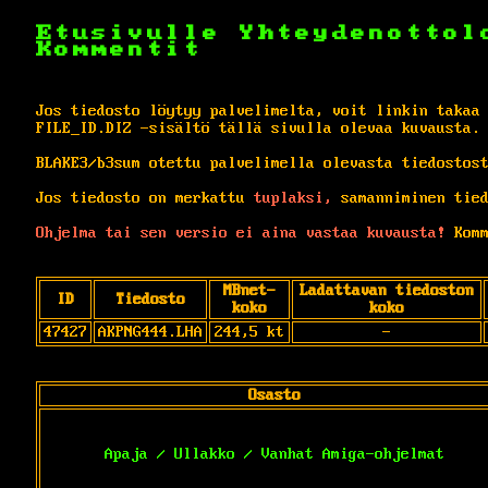
Etusivulle
Yhteydenottol
Kommentit
Jos tiedosto löytyy palvelimelta, voit linkin takaa
FILE_ID.DIZ -sisältö tällä sivulla olevaa kuvausta.
BLAKE3/b3sum otettu palvelimella olevasta tiedostos
Jos tiedosto on merkattu
tuplaksi,
samanniminen tied
Ohjelma tai sen versio ei aina vastaa kuvausta!
Komm
MBnet-
Ladattavan tiedoston
ID
Tiedosto
koko
koko
47427
AKPNG444.LHA
244,5 kt
-
Osasto
Apaja / Ullakko / Vanhat Amiga-ohjelmat