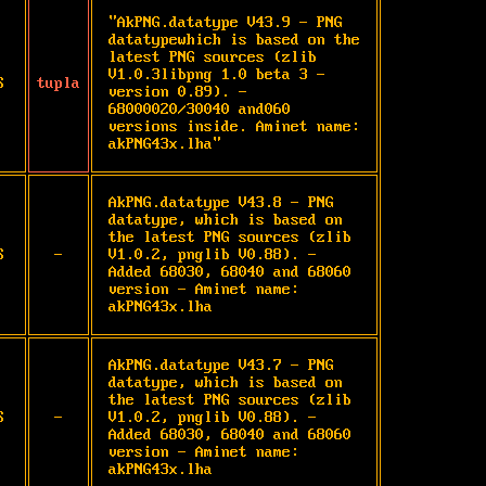
"AkPNG.datatype V43.9 - PNG 
datatypewhich is based on the 
latest PNG sources (zlib 
V1.0.3libpng 1.0 beta 3 - 
S
tupla
version 0.89). - 
68000020/30040 and060 
versions inside. Aminet name: 
akPNG43x.lha"
AkPNG.datatype V43.8 - PNG 
datatype, which is based on 
the latest PNG sources (zlib 
S
-
V1.0.2, pnglib V0.88). - 
Added 68030, 68040 and 68060 
version - Aminet name: 
akPNG43x.lha
AkPNG.datatype V43.7 - PNG 
datatype, which is based on 
the latest PNG sources (zlib 
S
-
V1.0.2, pnglib V0.88). - 
Added 68030, 68040 and 68060 
version - Aminet name: 
akPNG43x.lha