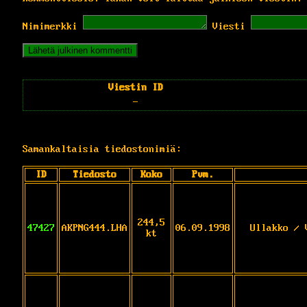
Nimimerkki
Viesti
Viestin ID
-
Samankaltaisia tiedostonimiä:
ID
Tiedosto
Koko
Pvm.
244,5
47427
AKPNG444.LHA
06.09.1998
Ullakko / 
kt