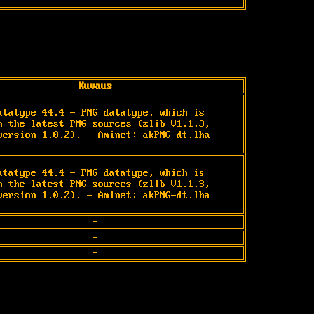
Kuvaus
atatype 44.4 - PNG datatype, which is 
n the latest PNG sources (zlib V1.1.3, 
version 1.0.2). - Aminet: akPNG-dt.lha
atatype 44.4 - PNG datatype, which is 
n the latest PNG sources (zlib V1.1.3, 
version 1.0.2). - Aminet: akPNG-dt.lha
-
-
-