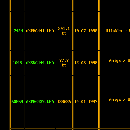
241,1
47424
AKPNG441.LHA
19.07.1998
Ullakko / 
kt
77,7
Amiga / 
1048
AKSVG444.LHA
12.08.1998
kt
Amiga / 
60559
AKPNG439.LHA
188636
14.01.1997