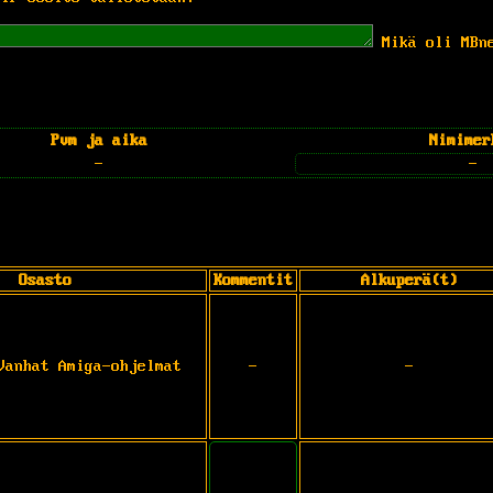
Mikä oli MBn
Pvm ja aika
Nimimer
-
-
Osasto
Kommentit
Alkuperä(t)
Vanhat Amiga-ohjelmat
-
-