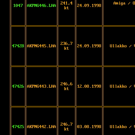
241,4
Amiga / 
1047
AKPNG446.LHA
24.09.1998
kt
236,7
47428
AKPNG445.LHA
24.09.1998
Ullakko / 
kt
246,6
47426
AKPNG443.LHA
12.08.1998
Ullakko / 
kt
246,7
47425
AKPNG442.LHA
03.08.1998
Ullakko / 
kt