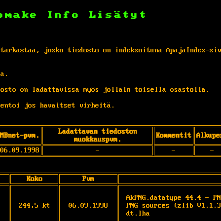
omake
Info
Lisätyt
 tarkastaa, josko tiedosto on indeksoituna ApajaIndex-si
ta.
osto on ladattavissa myös jollain toisella osastolla.
entoi jos havaitset virheitä.
Ladattavan tiedoston
MBnet-pvm.
Kommentit
Alkupe
muokkauspvm.
06.09.1998
-
-
-
Koko
Pvm
AkPNG.datatype 44.4 - PN
244,5 kt
06.09.1998
PNG sources (zlib V1.1.3
dt.lha