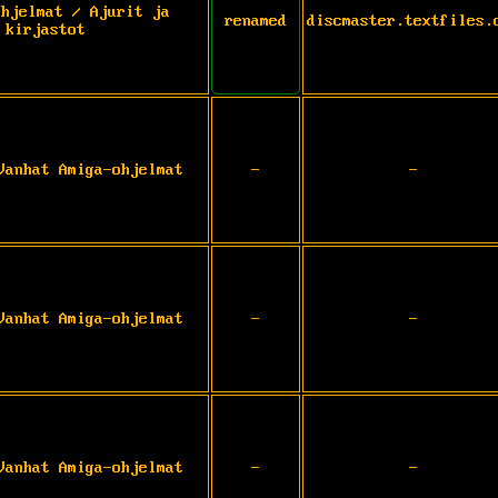
Ohjelmat / Ajurit ja
renamed
discmaster.textfiles.
kirjastot
Vanhat Amiga-ohjelmat
-
-
Vanhat Amiga-ohjelmat
-
-
Vanhat Amiga-ohjelmat
-
-