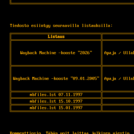
Tiedosto esiintyy seuraavilla listauksilla:
Listaus
Wayback Machine -kooste "2026"
Apaja / Ulla
Wayback Machine -kooste "09.01.2005"
Apaja / Ulla
mbfiles.lst 07.11.1997
mbfiles.lst 15.10.1997
mbfiles.lst 15.01.1997
Kommenttiosio. Tähän voit laittaa julkisen viestin.