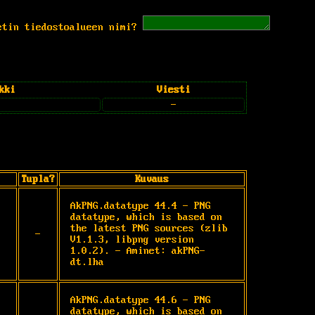
etin tiedostoalueen nimi?
kki
Viesti
-
Tupla?
Kuvaus
AkPNG.datatype 44.4 - PNG 
datatype, which is based on 
the latest PNG sources (zlib 
-
V1.1.3, libpng version 
1.0.2). - Aminet: akPNG-
dt.lha
AkPNG.datatype 44.6 - PNG 
datatype, which is based on 