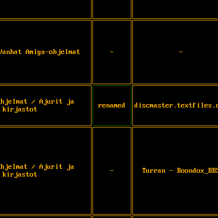
Vanhat Amiga-ohjelmat
-
-
Ohjelmat / Ajurit ja
renamed
discmaster.textfiles.
kirjastot
Ohjelmat / Ajurit ja
-
Turran - Boondox_BB
kirjastot