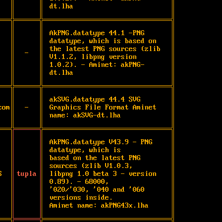
dt.lha
AkPNG.datatype 44.1 -PNG 
datatype, which is based on 
the latest PNG sources (zlib 
-
V1.1.2, libpng version 
1.0.2). - Aminet: akPNG-
dt.lha
akSVG.datatype 44.4 SVG 
com
-
Graphics File Format Aminet 
name: akSVG-dt.lha
AkPNG.datatype V43.9 - PNG 
datatype, which is

based on the latest PNG 
sources (zlib V1.0.3,

S
tupla
libpng 1.0 beta 3 - version 
0.89). - 68000,

'020/'030, '040 and '060 
versions inside.

Aminet name: akPNG43x.lha