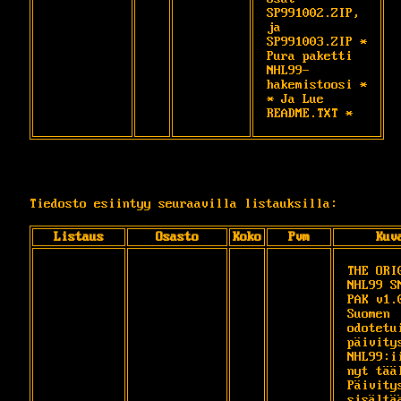
SP991002.ZIP, 
ja 
SP991003.ZIP * 
Pura paketti 
NHL99-
hakemistoosi * 
* Ja Lue 
README.TXT *
Tiedosto esiintyy seuraavilla listauksilla:
Listaus
Osasto
Koko
Pvm
Kuv
THE ORIG
NHL99 SM
PAK v1.0
Suomen 
odotetui
päivitys
NHL99:ii
nyt tääl
Päivitys
sisältää