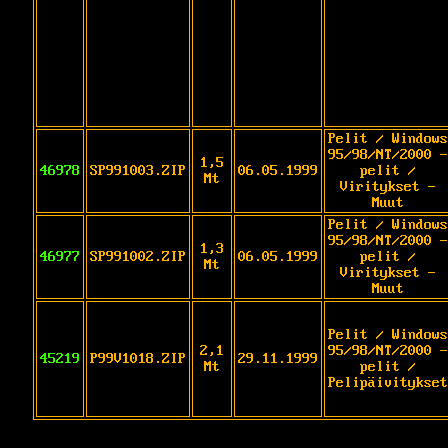
Pelit / Windows
95/98/NT/2000 -
1,5
46978
SP991003.ZIP
06.05.1999
pelit /
Mt
Viritykset -
Muut
Pelit / Windows
95/98/NT/2000 -
1,3
46977
SP991002.ZIP
06.05.1999
pelit /
Mt
Viritykset -
Muut
Pelit / Windows
2,1
95/98/NT/2000 -
45219
P99V1018.ZIP
29.11.1999
Mt
pelit /
Pelipäivitykset