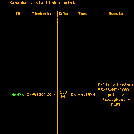
Samankaltaisia tiedostonimiä:
ID
Tiedosto
Koko
Pvm.
Osasto
Pelit / Windows
95/98/NT/2000 -
1,9
46976
SP991001.ZIP
06.05.1999
pelit /
Mt
Viritykset -
Muut