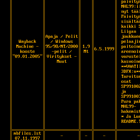
päivitys
NHL99:ii
nyt tääl
Päivitys
sisältää
kaikki 
Liigan 
Apaja / Pelit
joukkuee
Wayback
/ Windows
pelaajin
Machine -
95/98/NT/2000
1,9
paitoine
6.5.1999
kooste
-pelit /
Mt
areenoin
"09.01.2005"
Viritykset -
varustei
Muut
kasvoine
**VAATII
3DFX:n**
Tarvitse
osat 
SP991002
ja 
SP991003
Pura pak
NHL99-
hakemist
* Ja Lue
README.
mbfiles.lst
-
-
-
-
07.11.1997