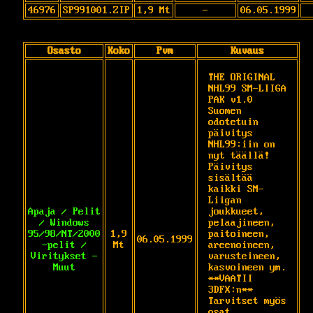
46976
SP991001.ZIP
1,9 Mt
-
06.05.1999
Osasto
Koko
Pvm
Kuvaus
THE ORIGINAL 
NHL99 SM-LIIGA 
PAK v1.0 
Suomen 
odotetuin 
päivitys 
NHL99:iin on 
nyt täällä! 
Päivitys 
sisältää 
kaikki SM-
Liigan 
Apaja / Pelit
joukkueet, 
/ Windows
pelaajineen, 
95/98/NT/2000
1,9
paitoineen, 
06.05.1999
-pelit /
Mt
areenoineen, 
Viritykset -
varusteineen, 
Muut
kasvoineen ym. 
**VAATII 
3DFX:n** 
Tarvitset myös 
osat 