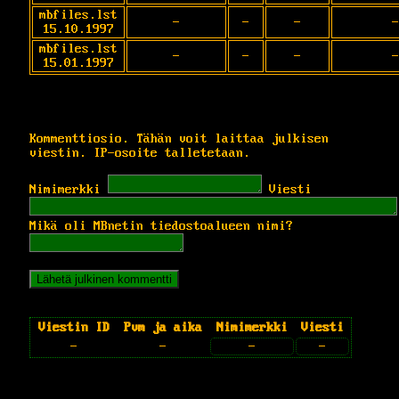
mbfiles.lst
-
-
-
-
15.10.1997
mbfiles.lst
-
-
-
-
15.01.1997
Kommenttiosio. Tähän voit laittaa julkisen
viestin. IP-osoite talletetaan.
Nimimerkki
Viesti
Mikä oli MBnetin tiedostoalueen nimi?
Viestin ID
Pvm ja aika
Nimimerkki
Viesti
-
-
-
-