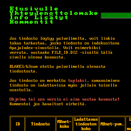
Etusivulle
Yhteydenottolomake
Info
Lisätyt
Kommentit
Jos tiedosto löytyy palvelimelta, voit linkin
takaa tarkastaa, josko tiedosto on indeksoituna
ApajaIndex-sivustolla. Voit esimerkiksi
verrata, vastaako FILE_ID.DIZ -sisältö tällä
sivulla olevaa kuvausta.
BLAKE3/b3sum otettu palvelimella olevasta
tiedostosta.
Jos tiedosto on merkattu
tuplaksi,
samanniminen
tiedosto on ladattavissa myös jollain toisella
osastolla.
Ohjelma tai sen versio ei aina vastaa kuvausta!
Kommentoi jos havaitset virheitä.
Ladattavan
MBnet-
ID
Tiedosto
tiedoston
MBnet-pvm.
koko
koko
m