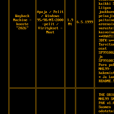
kaikki 
Liigan 
Apaja / Pelit
joukkuee
Wayback
/ Windows
pelaajin
Machine -
95/98/NT/2000
1,9
paitoine
6.5.1999
kooste
-pelit /
Mt
areenoin
"2026"
Viritykset -
varustei
Muut
kasvoine
**VAATII
3DFX:n**
Tarvitse
osat 
SP991002
ja 
SP991003
Pura pak
NHL99-
hakemist
* Ja Lue
README.
THE ORIG
NHL99 SM
PAK v1.0
Suomen 
odotetui