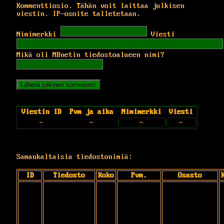
Kommenttiosio. Tähän voit laittaa julkisen
viestin. IP-osoite talletetaan.
Nimimerkki
Viesti
Mikä oli MBnetin tiedostoalueen nimi?
Viestin ID
Pvm ja aika
Nimimerkki
Viesti
-
-
-
-
Samankaltaisia tiedostonimiä:
ID
Tiedosto
Koko
Pvm.
Osasto