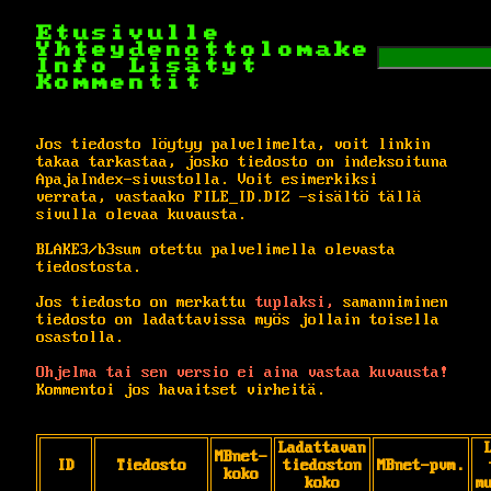
Etusivulle
Yhteydenottolomake
Info
Lisätyt
Kommentit
Jos tiedosto löytyy palvelimelta, voit linkin
takaa tarkastaa, josko tiedosto on indeksoituna
ApajaIndex-sivustolla. Voit esimerkiksi
verrata, vastaako FILE_ID.DIZ -sisältö tällä
sivulla olevaa kuvausta.
BLAKE3/b3sum otettu palvelimella olevasta
tiedostosta.
Jos tiedosto on merkattu
tuplaksi,
samanniminen
tiedosto on ladattavissa myös jollain toisella
osastolla.
Ohjelma tai sen versio ei aina vastaa kuvausta!
Kommentoi jos havaitset virheitä.
Ladattavan
MBnet-
ID
Tiedosto
tiedoston
MBnet-pvm.
koko
koko
m