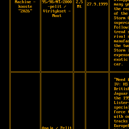
Machine -
95/98/NT/2000
2,5
27.9.1999
many y
kooste
-pelit /
Mt
the re
"2026"
Viritykset -
of the 
Muut
Storm G
superca
Followi
trend s
rival 
manufa
the tw
Storm 
expens
exotic 
car.
"Need 
IV: HS 
Britis
Jaguar
the 19
Lister-
specia
force 
with on
tracks 
Europeb
Apaja / Pelit