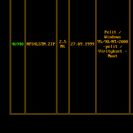
Pelit /
Windows
2,5
95/98/NT/2000
46940
NFS4LSTM.ZIP
27.09.1999
Mt
-pelit /
Viritykset -
Muut