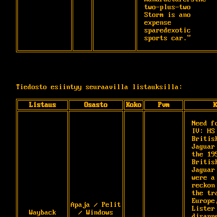
two-plus-two 
Storm is ano 
expense 
sparedexotic 
sports car."
Tiedosto esiintyy seuraavilla listauksilla:
Listaus
Osasto
Koko
Pvm
K
Need f
IV: HS 
Britis
Jaguar
the 195
Britis
Jaguar
were a
reckon
the tra
Europe
Apaja / Pelit
Lister 
Wayback
/ Windows
disapp