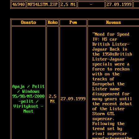
46940
NFS4LSTM.ZIP
2,5 Mt
-
27.09.1999
Osasto
Koko
Pvm
Kuvaus
"Need for Speed 
IV: HS car 
British Lister-
Jaguar Back in 
the 1950sBritish 
Lister-Jaguar 
specials were a 
force to reckon 
with on the 
tracks of 
Europebut the 
Apaja / Pelit
Lister name 
/ Windows
disappeared for 
95/98/NT/2000
2,5
27.09.1999
many years until 
-pelit /
Mt
the recent debut 
Viritykset -
of the Lister 
Muut
Storm GTL 
supercar. 
Following the 
trend set by 
rival supercar 
manufacturersthe 