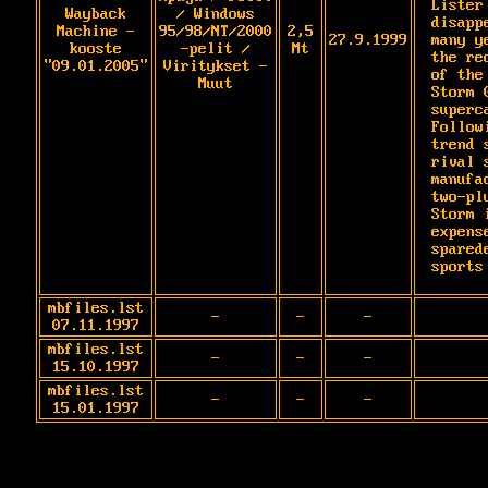
Lister 
Wayback
/ Windows
disapp
Machine -
95/98/NT/2000
2,5
27.9.1999
many y
kooste
-pelit /
Mt
the re
"09.01.2005"
Viritykset -
of the 
Muut
Storm G
superca
Followi
trend s
rival 
manufa
two-plu
Storm i
expense
sparede
sports
mbfiles.lst
-
-
-
07.11.1997
mbfiles.lst
-
-
-
15.10.1997
mbfiles.lst
-
-
-
15.01.1997