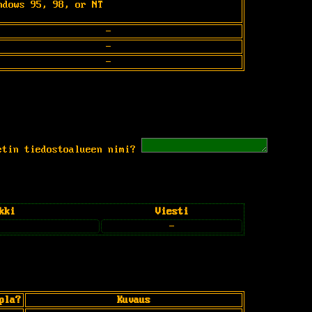
ndows 95, 98, or NT
-
-
-
etin tiedostoalueen nimi?
kki
Viesti
-
pla?
Kuvaus