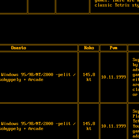
games. There are a
classic Tetris st
Osasto
Koko
Pvm
Su
by
ad
 Windows 95/98/NT/2000 -pelit /
145,8
ga
10.11.1999
sohyppely + Arcade
kt
ei
ar
cl
or
Su
Pl
Te
 Windows 95/98/NT/2000 -pelit /
145,8
10.11.1999
Yo
sohyppely + Arcade
kt
ga
ad