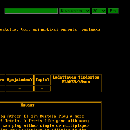
Etsi
vustolla. Voit esimerkiksi verrata, vastaako
Ladattavan tiedoston
rä
ApajaIndex?
Tupla?
BLAKE3/b3sum
-
-
Kuvaus
by Atheer El-din Mustafa Play a more 
f Tetris. A Tetris like game with many 
 can play either single or multiplayer 