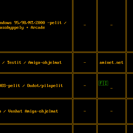
ndows 95/98/NT/2000 -pelit /
-
-
asohyppely + Arcade
 / Testit / Amiga-ohjelmat
-
aminet.net
🇫🇮
DOS-pelit / Oudot/pilapelit
-
-
o / Vanhat Amiga-ohjelmat
-
-