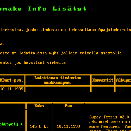
omake
Info
Lisätyt
 tarkastaa, josko tiedosto on indeksoituna ApajaIndex-si
ta.
osto on ladattavissa myös jollain toisella osastolla.
entoi jos havaitset virheitä.
Ladattavan tiedoston
MBnet-pvm.
Kommentit
Alkupe
muokkauspvm.
10.11.1999
-
-
-
Koko
Pvm
Super Tetris v2.0 
advanced version o
ohyppely +
145,8 kt
10.11.1999
more features. You