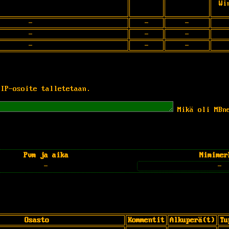
Wi
-
-
-
-
-
-
-
-
-
 IP-osoite talletetaan.
Mikä oli MBn
Pvm ja aika
Nimimer
-
-
Osasto
Kommentit
Alkuperä(t)
Tu