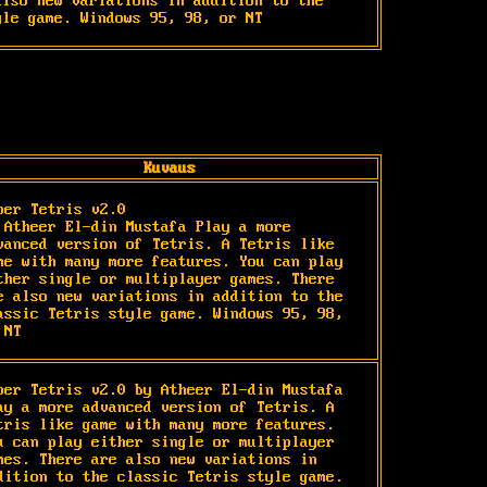
lso new variations in addition to the 
yle game. Windows 95, 98, or NT
Kuvaus
per Tetris v2.0

 Atheer El-din Mustafa Play a more 
vanced version of Tetris. A Tetris like 
me with many more features. You can play 
ther single or multiplayer games. There 
e also new variations in addition to the 
assic Tetris style game. Windows 95, 98, 
 NT
per Tetris v2.0 by Atheer El-din Mustafa 
ay a more advanced version of Tetris. A 
tris like game with many more features. 
u can play either single or multiplayer 
mes. There are also new variations in 
dition to the classic Tetris style game. 