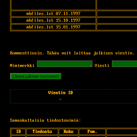
mbfiles.lst 07.11.1997
mbfiles.lst 15.10.1997
mbfiles.lst 15.01.1997
Kommenttiosio. Tähän voit laittaa julkisen viestin.
Nimimerkki
Viesti
Viestin ID
-
Samankaltaisia tiedostonimiä:
ID
Tiedosto
Koko
Pvm.