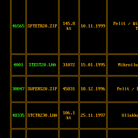
145,8
Pelit / Wi
46565
SPTETR20.ZIP
10.11.1999
kt
T
4001
STEST20.LHA
31072
15.01.1995
Mikroilu
30847
SUPERS20.ZIP
45831
18.12.1996
Pelit / 
106,1
48335
STCTR230.LHA
25.11.1997
Ullakk
kt