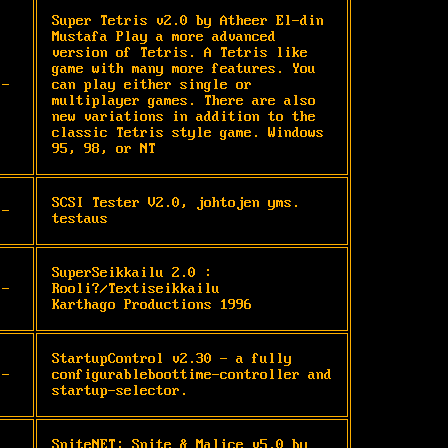
Super Tetris v2.0 by Atheer El-din 
Mustafa Play a more advanced 
version of Tetris. A Tetris like 
game with many more features. You 
-
can play either single or 
multiplayer games. There are also 
new variations in addition to the 
classic Tetris style game. Windows 
95, 98, or NT
SCSI Tester V2.0, johtojen yms. 
-
testaus
SuperSeikkailu 2.0 : 
-
Rooli?/Textiseikkailu

Karthago Productions 1996
StartupControl v2.30 - a fully 
-
configurableboottime-controller and 
startup-selector.
SpiteNET: Spite & Malice v5.0 by 