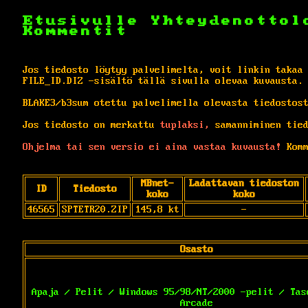
Etusivulle
Yhteydenottol
Kommentit
Jos tiedosto löytyy palvelimelta, voit linkin takaa
FILE_ID.DIZ -sisältö tällä sivulla olevaa kuvausta.
BLAKE3/b3sum otettu palvelimella olevasta tiedostos
Jos tiedosto on merkattu
tuplaksi,
samanniminen tied
Ohjelma tai sen versio ei aina vastaa kuvausta!
Komm
MBnet-
Ladattavan tiedoston
ID
Tiedosto
koko
koko
46565
SPTETR20.ZIP
145,8 kt
-
Osasto
Apaja / Pelit / Windows 95/98/NT/2000 -pelit / Tas
Arcade