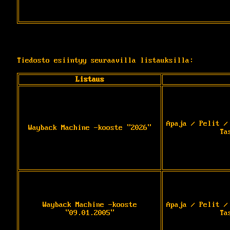
Tiedosto esiintyy seuraavilla listauksilla:
Listaus
Apaja / Pelit /
Wayback Machine -kooste "2026"
Ta
Wayback Machine -kooste
Apaja / Pelit /
"09.01.2005"
Ta