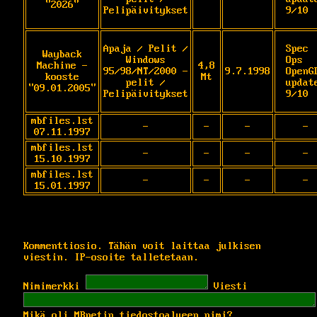
"2026"
Pelipäivitykset
9/10
Apaja / Pelit /
Spec 
Wayback
Windows
Ops 
Machine -
4,8
95/98/NT/2000 -
9.7.1998
OpenGL
kooste
Mt
pelit /
update
"09.01.2005"
Pelipäivitykset
9/10
mbfiles.lst
-
-
-
-
07.11.1997
mbfiles.lst
-
-
-
-
15.10.1997
mbfiles.lst
-
-
-
-
15.01.1997
Kommenttiosio. Tähän voit laittaa julkisen
viestin. IP-osoite talletetaan.
Nimimerkki
Viesti
Mikä oli MBnetin tiedostoalueen nimi?