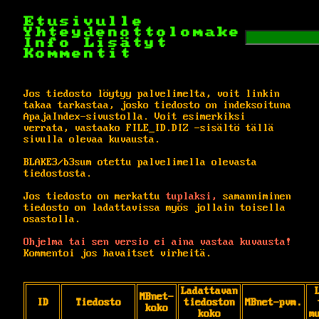
Etusivulle
Yhteydenottolomake
Info
Lisätyt
Kommentit
Jos tiedosto löytyy palvelimelta, voit linkin
takaa tarkastaa, josko tiedosto on indeksoituna
ApajaIndex-sivustolla. Voit esimerkiksi
verrata, vastaako FILE_ID.DIZ -sisältö tällä
sivulla olevaa kuvausta.
BLAKE3/b3sum otettu palvelimella olevasta
tiedostosta.
Jos tiedosto on merkattu
tuplaksi,
samanniminen
tiedosto on ladattavissa myös jollain toisella
osastolla.
Ohjelma tai sen versio ei aina vastaa kuvausta!
Kommentoi jos havaitset virheitä.
Ladattavan
MBnet-
ID
Tiedosto
tiedoston
MBnet-pvm.
koko
koko
m