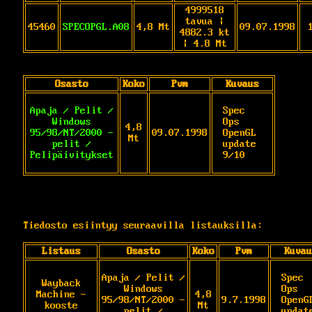
4999518
tavua |
45460
SPECOPGL.A08
4,8 Mt
09.07.1998
4882.3 kt
| 4.8 Mt
Osasto
Koko
Pvm
Kuvaus
Apaja / Pelit /
Spec 
Windows
Ops 
4,8
95/98/NT/2000 -
09.07.1998
OpenGL 
Mt
pelit /
update 
Pelipäivitykset
9/10
Tiedosto esiintyy seuraavilla listauksilla:
Listaus
Osasto
Koko
Pvm
Kuvau
Apaja / Pelit /
Spec 
Wayback
Windows
Ops 
Machine -
4,8
95/98/NT/2000 -
9.7.1998
OpenGL
kooste
Mt
pelit /
update