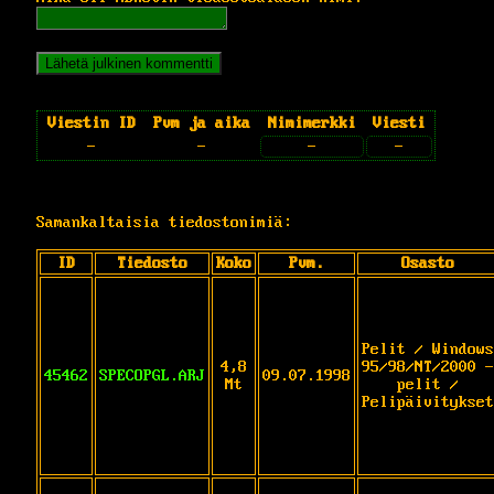
Viestin ID
Pvm ja aika
Nimimerkki
Viesti
-
-
-
-
Samankaltaisia tiedostonimiä:
ID
Tiedosto
Koko
Pvm.
Osasto
Pelit / Windows
4,8
95/98/NT/2000 -
45462
SPECOPGL.ARJ
09.07.1998
Mt
pelit /
Pelipäivitykset