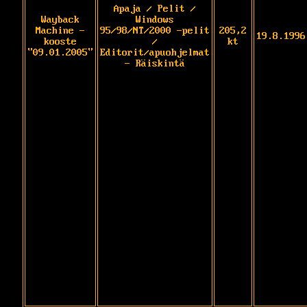
Apaja / Pelit /
Wayback
Windows
Machine -
95/98/NT/2000 -pelit
205,2
19.8.1996
kooste
/
kt
"09.01.2005"
Editorit/apuohjelmat
- Räiskintä