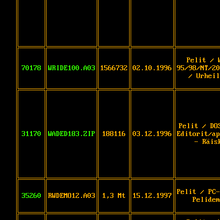
Pelit / 
70178
WRIDE100.A03
1566732
02.10.1996
95/98/NT/20
/ Urheil
Pelit / DO
31170
WADED183.ZIP
188116
03.12.1996
Editorit/ap
- Räis
Pelit / PC-
35260
RWDEMO12.A03
1,3 Mt
15.12.1997
Pelidem