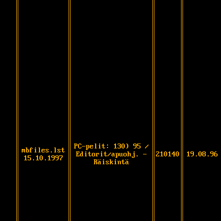
PC-pelit: 130) 95 /
mbfiles.lst
Editorit/apuohj. -
210140
19.08.96
15.10.1997
Räiskintä