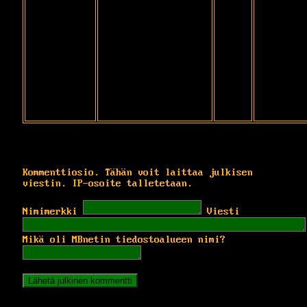
Kommenttiosio. Tähän voit laittaa julkisen
viestin. IP-osoite talletetaan.
Nimimerkki
Viesti
Mikä oli MBnetin tiedostoalueen nimi?