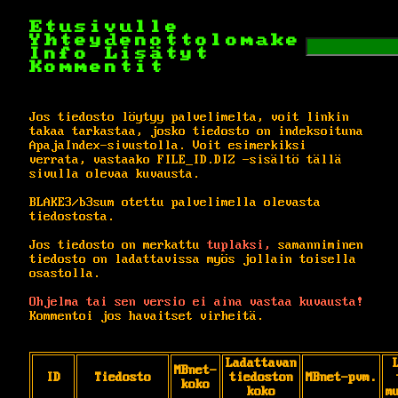
Etusivulle
Yhteydenottolomake
Info
Lisätyt
Kommentit
Jos tiedosto löytyy palvelimelta, voit linkin
takaa tarkastaa, josko tiedosto on indeksoituna
ApajaIndex-sivustolla. Voit esimerkiksi
verrata, vastaako FILE_ID.DIZ -sisältö tällä
sivulla olevaa kuvausta.
BLAKE3/b3sum otettu palvelimella olevasta
tiedostosta.
Jos tiedosto on merkattu
tuplaksi,
samanniminen
tiedosto on ladattavissa myös jollain toisella
osastolla.
Ohjelma tai sen versio ei aina vastaa kuvausta!
Kommentoi jos havaitset virheitä.
Ladattavan
MBnet-
ID
Tiedosto
tiedoston
MBnet-pvm.
koko
koko
m