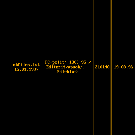
PC-pelit: 130) 95 /
mbfiles.lst
Editorit/apuohj. -
210140
19.08.96
15.01.1997
Räiskintä