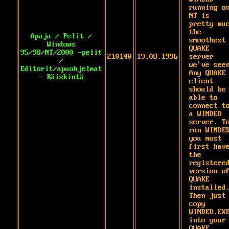
running on
NT is 
pretty muc
the

Apaja / Pelit /
smoothest 
Windows
QUAKE 
95/98/NT/2000 -pelit
210140
19.08.1996
server 
/
we've seen
Editorit/apuohjelmat
Any QUAKE

- Räiskintä
client 
should be 
able to 
connect to
a WINDED

server. To
run WINDED
you must 
first have
the 
registered
version of
QUAKE 
installed.
Then just 
copy 
WINDED.EXE
into your 
QUAKE
