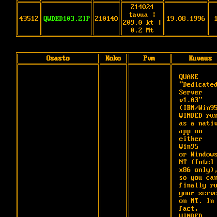
214024
tavua |
43512
QWDED103.ZIP
210140
19.08.1996
209.0 kt |
0.2 Mt
Osasto
Koko
Pvm
Kuvaus
QUAKE 
"Dedicated
Server 
v1.03" 
(IBM/Win95
WINDED run
as a nativ
app on 
either 
Win95

or Windows
NT (Intel 
x86 only),
so you can
finally ru
your serve
on NT. In 
fact,

WINDED 