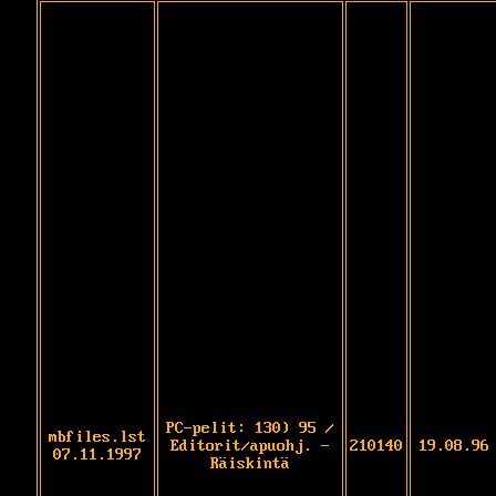
PC-pelit: 130) 95 /
mbfiles.lst
Editorit/apuohj. -
210140
19.08.96
07.11.1997
Räiskintä