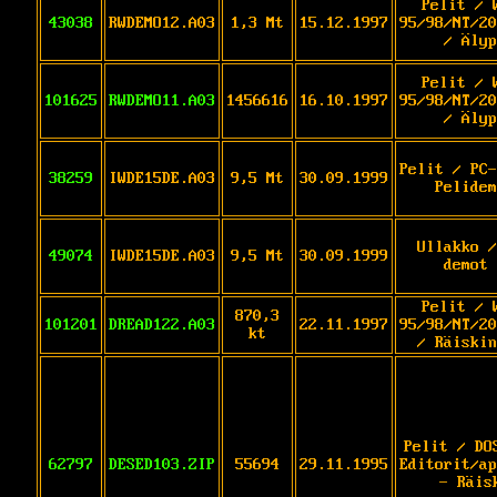
Pelit / 
43038
RWDEMO12.A03
1,3 Mt
15.12.1997
95/98/NT/20
/ Älyp
Pelit / 
101625
RWDEMO11.A03
1456616
16.10.1997
95/98/NT/20
/ Älyp
Pelit / PC-
38259
IWDE15DE.A03
9,5 Mt
30.09.1999
Pelidem
Ullakko /
49074
IWDE15DE.A03
9,5 Mt
30.09.1999
demot 
Pelit / 
870,3
101201
DREAD122.A03
22.11.1997
95/98/NT/20
kt
/ Räiskin
Pelit / DO
62797
DESED103.ZIP
55694
29.11.1995
Editorit/ap
- Räis