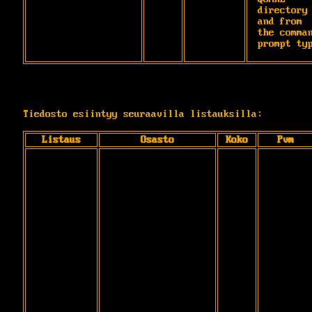
directory 
and from 
the comman
prompt ty
Tiedosto esiintyy seuraavilla listauksilla:
Listaus
Osasto
Koko
Pvm