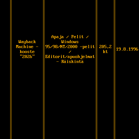
Apaja / Pelit /
Wayback
Windows
Machine -
95/98/NT/2000 -pelit
205,2
19.8.1996
kooste
/
kt
"2026"
Editorit/apuohjelmat
- Räiskintä