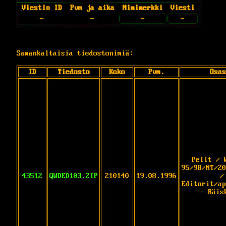
Viestin ID
Pvm ja aika
Nimimerkki
Viesti
-
-
-
-
Samankaltaisia tiedostonimiä:
ID
Tiedosto
Koko
Pvm.
Osas
Pelit / 
95/98/NT/20
43512
QWDED103.ZIP
210140
19.08.1996
/
Editorit/ap
- Räis