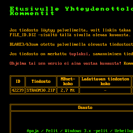
Etusivulle
Yhteydenottol
Kommentit
Jos tiedosto löytyy palvelimelta, voit linkin takaa
FILE_ID.DIZ -sisältö tällä sivulla olevaa kuvausta.
BLAKE3/b3sum otettu palvelimella olevasta tiedostos
Jos tiedosto on merkattu
tuplaksi,
samanniminen tied
Ohjelma tai sen versio ei aina vastaa kuvausta!
Komm
MBnet-
Ladattavan tiedoston
ID
Tiedosto
koko
koko
42239
STRAOM30.ZIP
2,7 Mt
-
Osasto
Apaja / Pelit / Windows 3.x -pelit / Urheilu