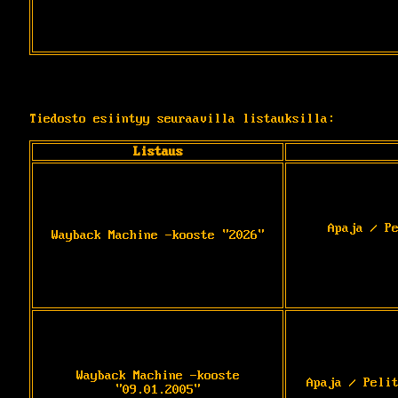
Tiedosto esiintyy seuraavilla listauksilla:
Listaus
Apaja / P
Wayback Machine -kooste "2026"
Wayback Machine -kooste
Apaja / Peli
"09.01.2005"