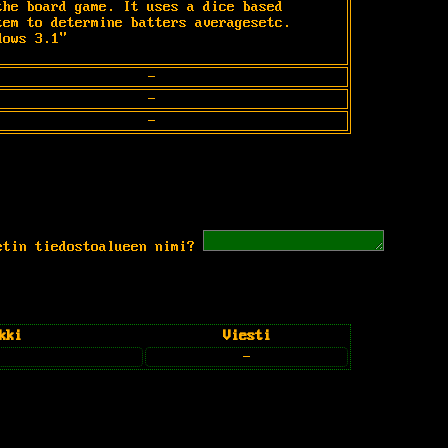
the board game. It uses a dice based 
tem to determine batters averagesetc. 
dows 3.1"
-
-
-
etin tiedostoalueen nimi?
kki
Viesti
-