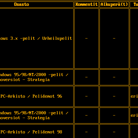
Osasto
Kommentit
Alkuperä(t)
T
dows 3.x -pelit / Urheilupelit
-
-
ndows 95/98/NT/2000 -pelit /
-
-
moversiot - Strategia
 PC-Arkisto / Pelidemot 96
-
-
er
ndows 95/98/NT/2000 -pelit /
-
-
er
moversiot - Strategia
 PC-Arkisto / Pelidemot 98
-
-