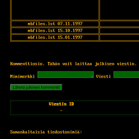
mbfiles.lst 07.11.1997
mbfiles.lst 15.10.1997
mbfiles.lst 15.01.1997
Kommenttiosio. Tähän voit laittaa julkisen viestin.
Nimimerkki
Viesti
Viestin ID
-
Samankaltaisia tiedostonimiä: