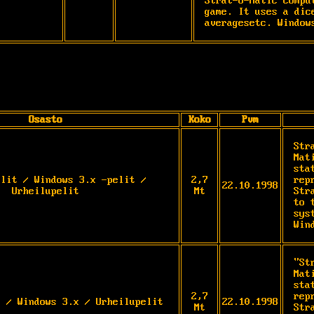
Strat-O-Matic compu
game. It uses a dic
averagesetc. Window
Osasto
Koko
Pvm
Str
Mat
sta
elit / Windows 3.x -pelit /
2,7
rep
22.10.1998
Urheilupelit
Mt
Str
to 
sys
Win
"St
Mat
sta
2,7
rep
t / Windows 3.x / Urheilupelit
22.10.1998
Mt
Str