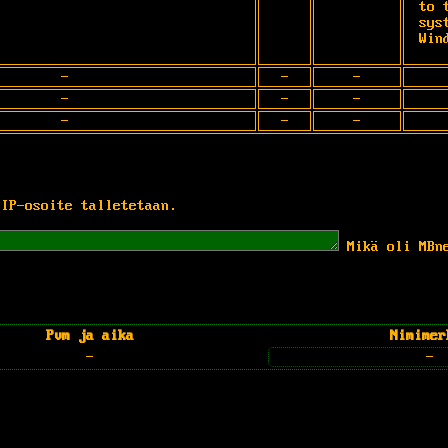
to 
sys
Win
-
-
-
-
-
-
-
-
-
 IP-osoite talletetaan.
Mikä oli MBn
Pvm ja aika
Nimimer
-
-