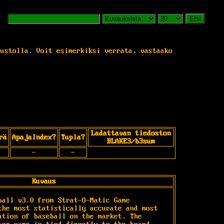
Etsi
vustolla. Voit esimerkiksi verrata, vastaako
Ladattavan tiedoston
rä
ApajaIndex?
Tupla?
BLAKE3/b3sum
-
-
Kuvaus
ball v3.0 from Strat-O-Matic Game 
the most statistically accurate and most 
ation of baseball on the market. The 