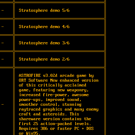
-
Stratosphere demo 5/6
-
Stratosphere demo 4/6
-
Stratosphere demo 3/6
-
Stratosphere demo 2/6
ASTROFIRE v3.02d arcade game by 
ORT Software New enhanced version 
of this critically acclaimed 
game, featuring new weaponry, 
increased fire-power, awesome 
power-ups, improved sound, 
-
smoother control, stunning 
raytraced graphics and many enemy 
craft and asteroids. This 
shareware version contains the 
first 25 action-packed levels. 
Requires 386 or faster PC + DOS 
or Win95. 