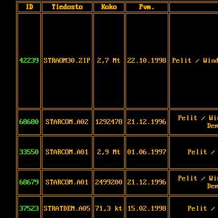
ID
Tiedosto
Koko
Pvm.
42239
STRAOM30.ZIP
2,7 Mt
22.10.1998
Pelit / Win
Pelit / Wi
68680
STARCOM.A02
1292478
21.12.1996
De
33550
STARCOM.A01
2,9 Mt
01.06.1997
Pelit /
Pelit / Wi
68679
STARCOM.A01
2499200
21.12.1996
De
37523
STRATDEM.A05
71,3 kt
15.02.1998
Pelit /