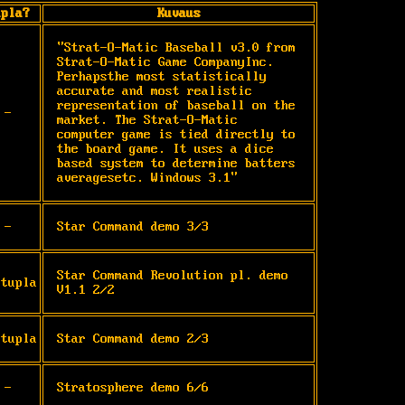
upla?
Kuvaus
"Strat-O-Matic Baseball v3.0 from 
Strat-O-Matic Game CompanyInc. 
Perhapsthe most statistically 
accurate and most realistic 
representation of baseball on the 
-
market. The Strat-O-Matic 
computer game is tied directly to 
the board game. It uses a dice 
based system to determine batters 
averagesetc. Windows 3.1"
-
Star Command demo 3/3
Star Command Revolution pl. demo 
itupla
V1.1 2/2
itupla
Star Command demo 2/3
-
Stratosphere demo 6/6