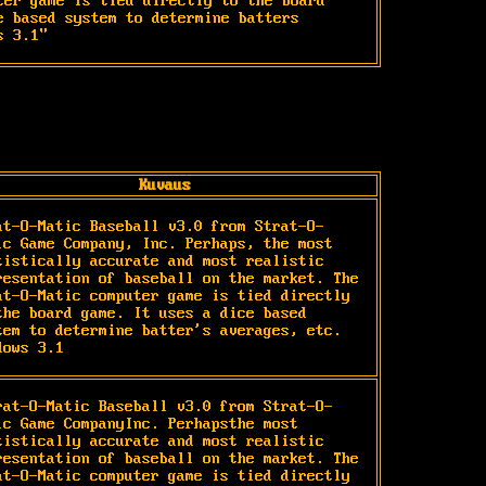
ter game is tied directly to the board 
e based system to determine batters 
s 3.1"
Kuvaus
at-O-Matic Baseball v3.0 from Strat-O-
ic Game Company, Inc. Perhaps, the most 
tistically accurate and most realistic 
resentation of baseball on the market. The 
at-O-Matic computer game is tied directly 
the board game. It uses a dice based 
tem to determine batter's averages, etc. 
dows 3.1
rat-O-Matic Baseball v3.0 from Strat-O-
ic Game CompanyInc. Perhapsthe most 
tistically accurate and most realistic 
resentation of baseball on the market. The 
at-O-Matic computer game is tied directly 