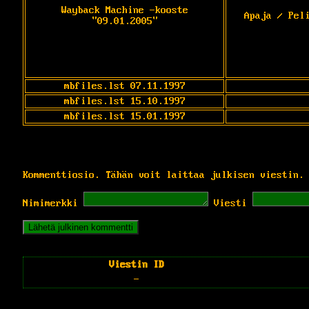
Wayback Machine -kooste
Apaja / Pel
"09.01.2005"
mbfiles.lst 07.11.1997
mbfiles.lst 15.10.1997
mbfiles.lst 15.01.1997
Kommenttiosio. Tähän voit laittaa julkisen viestin.
Nimimerkki
Viesti
Viestin ID
-