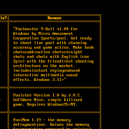
la?
Kuvaus
"Poolmaster 9-Ball v1.04 for 
Windows by Micro Amusement 
Corporation Sports/pool. Get ready 
to shoot live pool with stunning 
accuracy and game action. Make bank 
shotscombination shotsstraight 
-
shots and shots with English (cue 
Spin) with the friendliest shooting 
architecture on the market. 
Includesinstant replayundoand 
interactive multimedia sound 
effects. Windows 3.11+"
Poolster Version 1.0 by J.H.C. 
-
SoftWare Nice, simple billiard 
game. Requires Windows95/NT.
PoolMem 1.19 - the memory 
defragmentizer. Halves the memory 