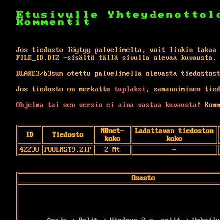
Etusivulle
Yhteydenottol
Kommentit
Jos tiedosto löytyy palvelimelta, voit linkin takaa
FILE_ID.DIZ -sisältö tällä sivulla olevaa kuvausta.
BLAKE3/b3sum otettu palvelimella olevasta tiedostos
Jos tiedosto on merkattu
tuplaksi,
samanniminen tied
Ohjelma tai sen versio ei aina vastaa kuvausta!
Komm
MBnet-
Ladattavan tiedoston
ID
Tiedosto
koko
koko
42238
POOLMST9.ZIP
2 Mt
-
Osasto