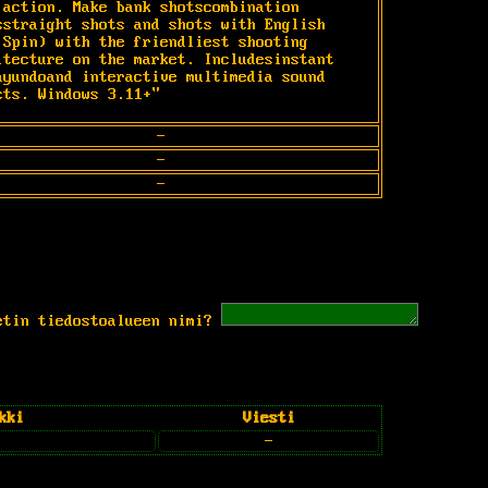
 action. Make bank shotscombination 
sstraight shots and shots with English 
 Spin) with the friendliest shooting 
itecture on the market. Includesinstant 
ayundoand interactive multimedia sound 
cts. Windows 3.11+"
-
-
-
etin tiedostoalueen nimi?
kki
Viesti
-