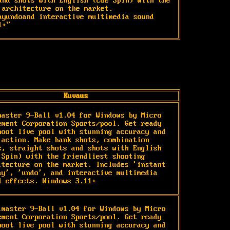
and shots with English (cue Spin) with the 
 architecture on the market. 
ayundoand interactive multimedia sound 
1+"
Kuvaus
master 9-Ball v1.04 for Windows by Micro 
ement Corporation Sports/pool. Get ready 
hoot live pool with stunning accuracy and 
 action. Make bank shots, combination 
s, straight shots and shots with English 
 Spin) with the friendliest shooting 
itecture on the market. Includes 'instant 
ay', 'undo', and interactive multimedia 
d effects. Windows 3.11+
lmaster 9-Ball v1.04 for Windows by Micro 
ement Corporation Sports/pool. Get ready 
hoot live pool with stunning accuracy and 