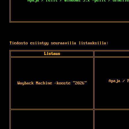
Apaja / Pelit / Windows 3.x -pelit / Urheilu
Tiedosto esiintyy seuraavilla listauksilla:
Listaus
Apaja / 
Wayback Machine -kooste "2026"