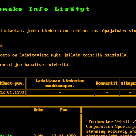
omake
Info
Lisätyt
 tarkastaa, josko tiedosto on indeksoituna ApajaIndex-si
ta.
osto on ladattavissa myös jollain toisella osastolla.
entoi jos havaitset virheitä.
Ladattavan tiedoston
MBnet-pvm.
Kommentit
Alkupe
muokkauspvm.
12.01.1999
-
-
-
Koko
Pvm
"Poolmaster 9-Ball v
Corporation Sports/p
stunning accuracy an