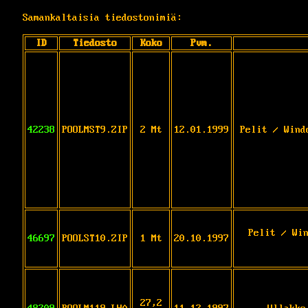
Samankaltaisia tiedostonimiä:
ID
Tiedosto
Koko
Pvm.
42238
POOLMST9.ZIP
2 Mt
12.01.1999
Pelit / Wind
Pelit / Wi
46697
POOLST10.ZIP
1 Mt
20.10.1997
27,2