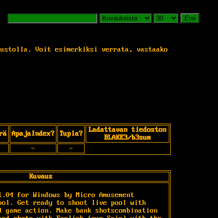
Etsi
vustolla. Voit esimerkiksi verrata, vastaako
Ladattavan tiedoston
rä
ApajaIndex?
Tupla?
BLAKE3/b3sum
-
-
Kuvaus
1.04 for Windows by Micro Amusement 
ool. Get ready to shoot live pool with 
d game action. Make bank shotscombination 