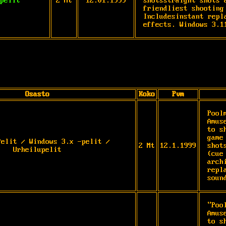
pelit
2 Mt
12.01.1999
shotsstraight shots 
friendliest shooting
Includesinstant repl
effects. Windows 3.1
Osasto
Koko
Pvm
Pool
Amus
to s
game
Pelit / Windows 3.x -pelit /
2 Mt
12.1.1999
shot
Urheilupelit
(cue
arch
repl
soun
"Poo
Amus
to s