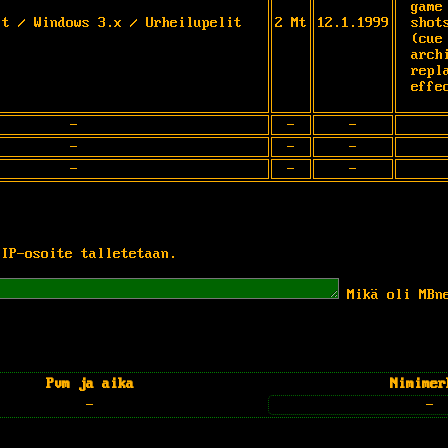
game
it / Windows 3.x / Urheilupelit
2 Mt
12.1.1999
shot
(cue
arch
repl
effe
-
-
-
-
-
-
-
-
-
 IP-osoite talletetaan.
Mikä oli MBn
Pvm ja aika
Nimimer
-
-