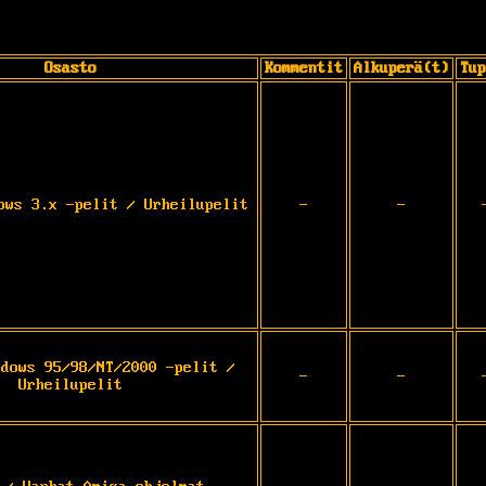
Osasto
Kommentit
Alkuperä(t)
Tup
ows 3.x -pelit / Urheilupelit
-
-
ndows 95/98/NT/2000 -pelit /
-
-
Urheilupelit