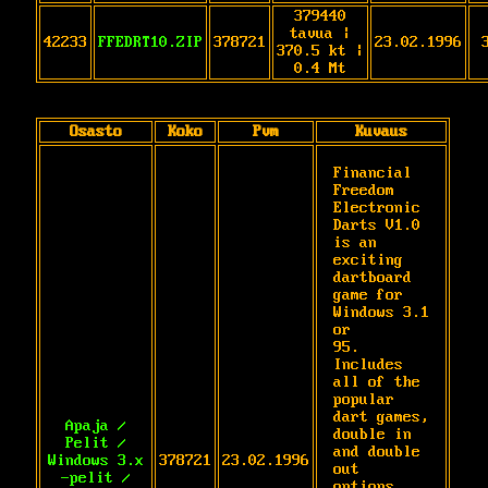
379440
tavua |
42233
FFEDRT10.ZIP
378721
23.02.1996
370.5 kt |
0.4 Mt
Osasto
Koko
Pvm
Kuvaus
Financial 
Freedom 
Electronic 
Darts V1.0 
is an

exciting 
dartboard 
game for 
Windows 3.1 
or

95. 
Includes 
all of the 
popular 
dart games,

Apaja /
double in 
Pelit /
and double 
Windows 3.x
378721
23.02.1996
out 
-pelit /
options, 