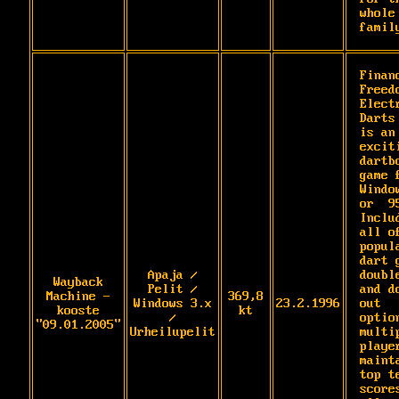
whole 
famil
Financ
Freedo
Electr
Darts 
is an 
exciti
dartbo
game f
Window
or  95
Includ
all of
popula
dart g
Apaja /
double
Wayback
Pelit /
and do
Machine -
369,8
Windows 3.x
23.2.1996
out 
kooste
kt
/
option
"09.01.2005"
Urheilupelit
multip
player
mainta
top te
scores