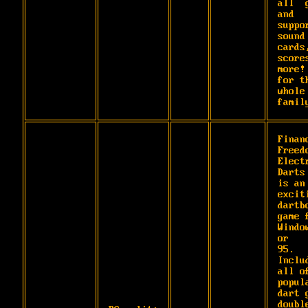
all  g
and 
suppor
sound 
cards,
scores
more! 
for th
whole 
famil
Financ
Freedo
Electr
Darts 
is an

exciti
dartbo
game f
Window
or

95. 
Includ
all of
popula
dart g
double