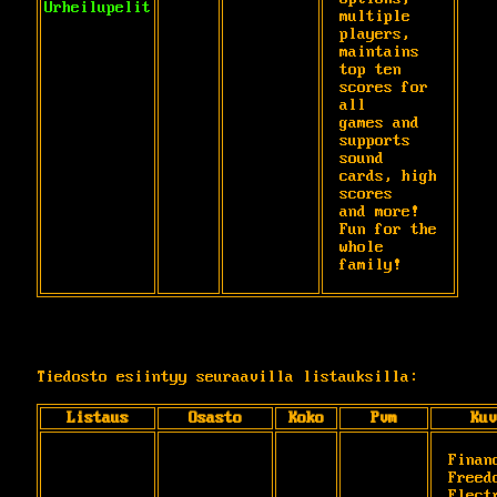
Urheilupelit
multiple

players, 
maintains 
top ten 
scores for 
all

games and 
supports 
sound 
cards, high 
scores

and more! 
Fun for the 
whole 
family!
Tiedosto esiintyy seuraavilla listauksilla:
Listaus
Osasto
Koko
Pvm
Kuv
Financ
Freedo
Electr