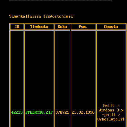
Samankaltaisia tiedostonimiä:
ID
Tiedosto
Koko
Pvm.
Osasto
Pelit /
Windows 3.x
42233
FFEDRT10.ZIP
378721
23.02.1996
-pelit /
Urheilupelit