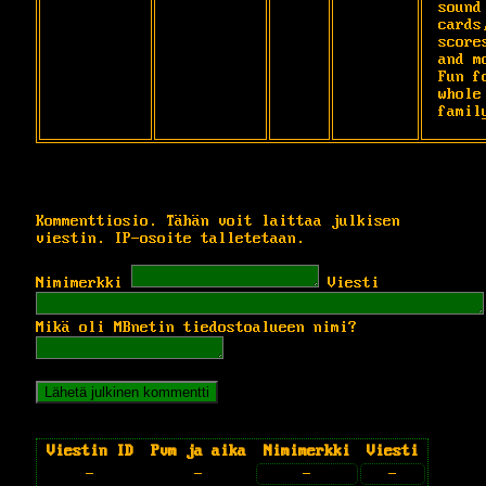
sound 
cards,
scores
and mo
Fun fo
whole 
famil
Kommenttiosio. Tähän voit laittaa julkisen
viestin. IP-osoite talletetaan.
Nimimerkki
Viesti
Mikä oli MBnetin tiedostoalueen nimi?
Viestin ID
Pvm ja aika
Nimimerkki
Viesti
-
-
-
-