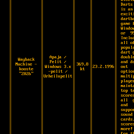
Darts 
is an 
exciti
dartbo
game f
Window
or  95
Includ
all of
popula
dart g
Apaja /
double
Wayback
Pelit /
and do
Machine -
369,8
Windows 3.x
23.2.1996
out 
kooste
kt
-pelit /
option
"2026"
Urheilupelit
multip
player
mainta
top te
scores
all  g
and 
suppor
sound 
cards,
scores
more! 
for th