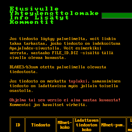
Etusivulle
Yhteydenottolomake
Info
Lisätyt
Kommentit
Jos tiedosto löytyy palvelimelta, voit linkin
takaa tarkastaa, josko tiedosto on indeksoituna
ApajaIndex-sivustolla. Voit esimerkiksi
verrata, vastaako FILE_ID.DIZ -sisältö tällä
sivulla olevaa kuvausta.
BLAKE3/b3sum otettu palvelimella olevasta
tiedostosta.
Jos tiedosto on merkattu
tuplaksi,
samanniminen
tiedosto on ladattavissa myös jollain toisella
osastolla.
Ohjelma tai sen versio ei aina vastaa kuvausta!
Kommentoi jos havaitset virheitä.
Ladattavan
MBnet-
ID
Tiedosto
tiedoston
MBnet-pvm.
koko
koko
m