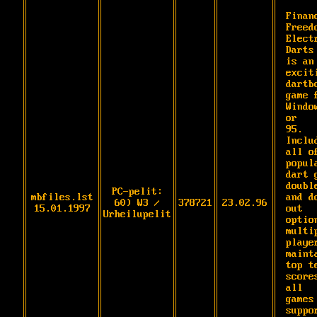
Financ
Freedo
Electr
Darts 
is an

exciti
dartbo
game f
Window
or

95. 
Includ
all of
popula
dart g
double
PC-pelit:
mbfiles.lst
and do
60) W3 /
378721
23.02.96
15.01.1997
out 
Urheilupelit
option
multip
player
mainta
top te
scores
all

games 
suppor