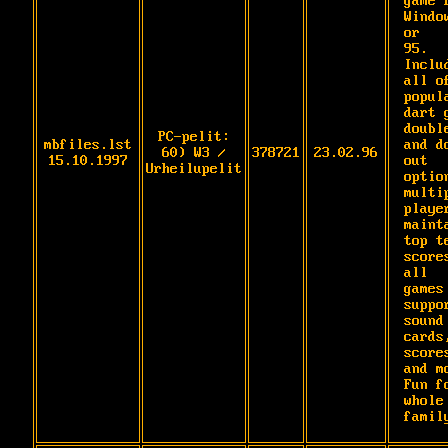
game f
Window
or

95. 
Includ
all of
popula
dart g
double
PC-pelit:
mbfiles.lst
and do
60) W3 /
378721
23.02.96
15.10.1997
out 
Urheilupelit
option
multip
player
mainta
top te
scores
all

games 
suppor
sound 
cards,
scores
and mo
Fun fo
whole 
famil