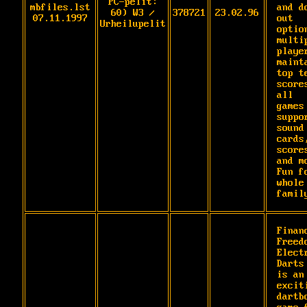
PC-pelit:
mbfiles.lst
and do
60) W3 /
378721
23.02.96
07.11.1997
out 
Urheilupelit
option
multip
player
mainta
top te
scores
all

games 
suppor
sound 
cards,
scores
and mo
Fun fo
whole 
famil
Financ
Freedo
Electr
Darts 
is an

exciti
dartbo