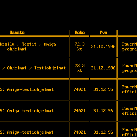
Osasto
Koko
Pvm
kroilu / Testit / Amiga-
72,3
PowerM
31.12.1996
ohjelmat
kt
progra
72,3
PowerM
 / Ohjelmat / Testiohjelmat
31.12.1996
kt
progra
PowerM
5) Amiga-testiohjelmat
74021
31.12.96
effici
PowerM
5) Amiga-testiohjelmat
74021
31.12.96
effici
PowerM
5) Amiga-testiohjelmat
74021
31.12.96
effici