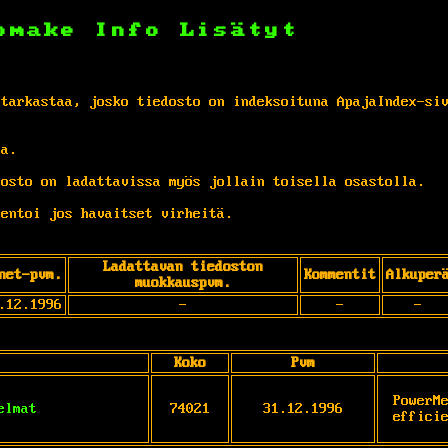
omake
Info
Lisätyt
 tarkastaa, josko tiedosto on indeksoituna ApajaIndex-si
ta.
osto on ladattavissa myös jollain toisella osastolla.
entoi jos havaitset virheitä.
Ladattavan tiedoston
net-pvm.
Kommentit
Alkuper
muokkauspvm.
.12.1996
-
-
-
Koko
Pvm
PowerMe
elmat
74021
31.12.1996
effici