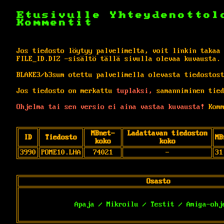
Etusivulle
Yhteydenottol
Kommentit
Jos tiedosto löytyy palvelimelta, voit linkin takaa
FILE_ID.DIZ -sisältö tällä sivulla olevaa kuvausta.
BLAKE3/b3sum otettu palvelimella olevasta tiedostos
Jos tiedosto on merkattu
tuplaksi,
samanniminen tied
Ohjelma tai sen versio ei aina vastaa kuvausta!
Komm
MBnet-
Ladattavan tiedoston
ID
Tiedosto
MB
koko
koko
3990
POME10.LHA
74021
-
31
Osasto
Apaja / Mikroilu / Testit / Amiga-ohj