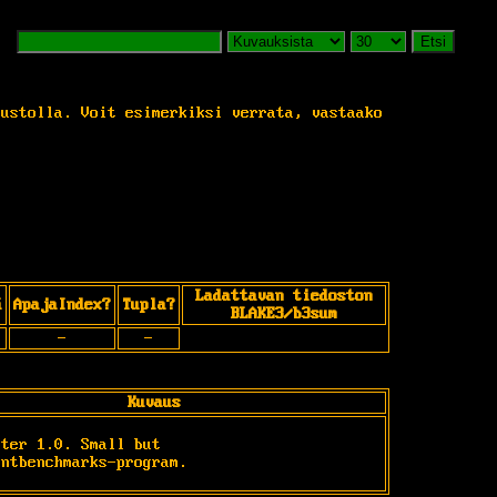
Etsi
vustolla. Voit esimerkiksi verrata, vastaako
Ladattavan tiedoston
ä
ApajaIndex?
Tupla?
BLAKE3/b3sum
-
-
Kuvaus
ter 1.0. Small but

entbenchmarks-program.