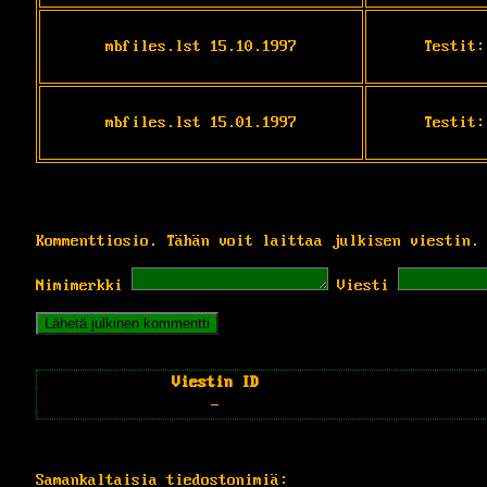
mbfiles.lst 15.10.1997
Testit:
mbfiles.lst 15.01.1997
Testit:
Kommenttiosio. Tähän voit laittaa julkisen viestin.
Nimimerkki
Viesti
Viestin ID
-
Samankaltaisia tiedostonimiä: