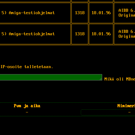
AIBB 6
 5) Amiga-testiohjelmat
1318
18.01.96
Origin
AIBB 6
 5) Amiga-testiohjelmat
1318
18.01.96
Origin
 IP-osoite talletetaan.
Mikä oli MBn
Pvm ja aika
Nimimer
-
-