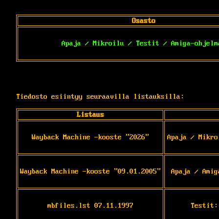
Osasto
Apaja / Mikroilu / Testit / Amiga-ohjelm
Tiedosto esiintyy seuraavilla listauksilla:
Listaus
Wayback Machine -kooste "2026"
Apaja / Mikro
Wayback Machine -kooste "09.01.2005"
Apaja / Amig
mbfiles.lst 07.11.1997
Testit: