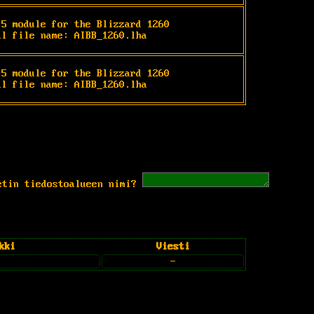
.5 module for the Blizzard 1260

al file name: AIBB_1260.lha
.5 module for the Blizzard 1260

al file name: AIBB_1260.lha
etin tiedostoalueen nimi?
kki
Viesti
-