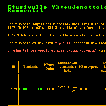
Etusivulle
Yhteydenottol
Kommentit
Jos tiedosto löytyy palvelimelta, voit linkin takaa
FILE_ID.DIZ -sisältö tällä sivulla olevaa kuvausta.
BLAKE3/b3sum otettu palvelimella olevasta tiedostos
Jos tiedosto on merkattu
tuplaksi,
samanniminen tied
Ohjelma tai sen versio ei aina vastaa kuvausta!
Komm
Ladattavan
L
MBnet-
ID
Tiedosto
tiedoston
MBnet-pvm.
t
koko
koko
mu
1211 tavua
3979
AIBB1260.LHA
1318
18.01.1996
3
| 1.2 kt