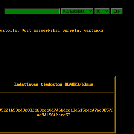
Etsi
vustolla. Voit esimerkiksi verrata, vastaako
Ladattavan tiedoston BLAKE3/b3sum
95221b53ed9c832d63ced0d7d6bdce13a615caed7ae9857f
aa9d156fbacc57