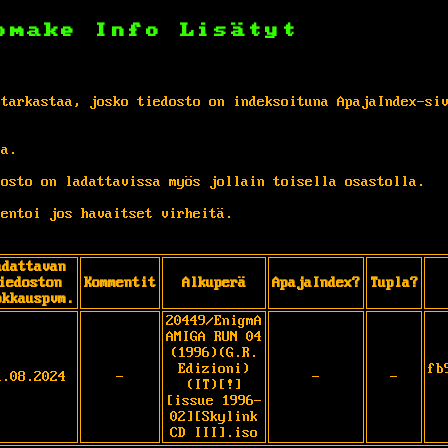
omake
Info
Lisätyt
 tarkastaa, josko tiedosto on indeksoituna ApajaIndex-si
ta.
osto on ladattavissa myös jollain toisella osastolla.
entoi jos havaitset virheitä.
adattavan
iedoston
Kommentit
Alkuperä
ApajaIndex?
Tupla?
okkauspvm.
20449/EnigmA
AMIGA RUN 04
(1996)(G.R.
Edizioni)
fb
1.08.2024
-
-
-
(IT)[!]
[issue 1996-
02][Skylink
CD III].iso