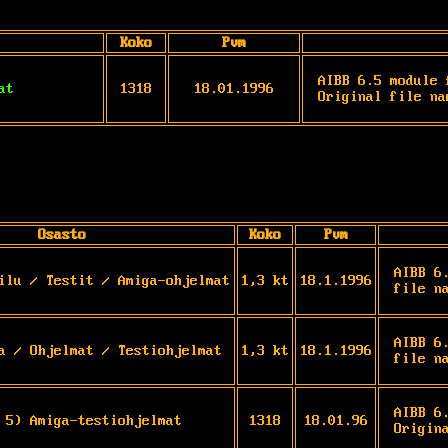
Koko
Pvm
AIBB 6.5 module 
at
1318
18.01.1996
Original file na
Osasto
Koko
Pvm
AIBB 6
ilu / Testit / Amiga-ohjelmat
1,3 kt
18.1.1996
file n
AIBB 6
a / Ohjelmat / Testiohjelmat
1,3 kt
18.1.1996
file n
AIBB 6
 5) Amiga-testiohjelmat
1318
18.01.96
Origin