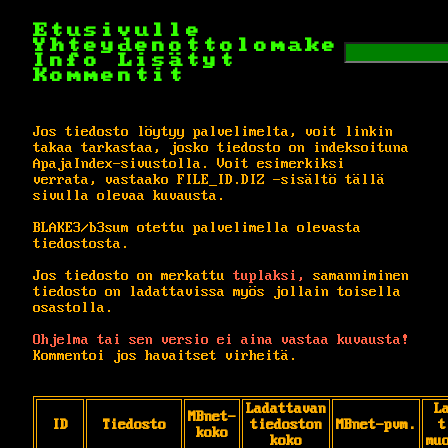
Etusivulle
Yhteydenottolomake
Info
Lisätyt
Kommentit
Jos tiedosto löytyy palvelimelta, voit linkin
takaa tarkastaa, josko tiedosto on indeksoituna
ApajaIndex-sivustolla. Voit esimerkiksi
verrata, vastaako FILE_ID.DIZ -sisältö tällä
sivulla olevaa kuvausta.
BLAKE3/b3sum otettu palvelimella olevasta
tiedostosta.
Jos tiedosto on merkattu
tuplaksi,
samanniminen
tiedosto on ladattavissa myös jollain toisella
osastolla.
Ohjelma tai sen versio ei aina vastaa kuvausta!
Kommentoi jos havaitset virheitä.
Ladattavan
L
MBnet-
ID
Tiedosto
tiedoston
MBnet-pvm.
t
koko
koko
mu