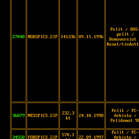
Pelit / DOS
pelit /
27040
MODSPICS.ZIP
141336
09.11.1996
Demoversiot 
Kuvat/tiedott
Pelit / PC-
232,3
36879
MESSPICS.ZIP
24.10.1998
Arkisto /
kt
Pelidemot 9
Pelit / PC-
570,1
34550
FORSPICS.ZIP
22.09.1997
Arkisto /