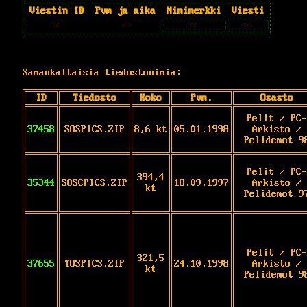
Viestin ID
Pvm ja aika
Nimimerkki
Viesti
-
-
-
-
Samankaltaisia tiedostonimiä:
ID
Tiedosto
Koko
Pvm.
Osasto
Pelit / PC-
37458
SOSPICS.ZIP
8,6 kt
05.01.1998
Arkisto /
Pelidemot 9
Pelit / PC-
394,4
35344
SOSCPICS.ZIP
18.09.1997
Arkisto /
kt
Pelidemot 9
Pelit / PC-
321,5
37655
TOSPICS.ZIP
24.10.1998
Arkisto /
kt
Pelidemot 9