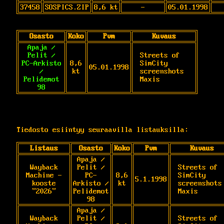
37458
SOSPICS.ZIP
8,6 kt
-
05.01.1998
Osasto
Koko
Pvm
Kuvaus
Apaja /
Pelit /
Streets of 
PC-Arkisto
8,6
SimCity 
05.01.1998
/
kt
screenshots 
Pelidemot
Maxis
98
Tiedosto esiintyy seuraavilla listauksilla:
Listaus
Osasto
Koko
Pvm
Kuvaus
Apaja /
Wayback
Pelit /
Streets of 
Machine -
PC-
8,6
SimCity 
5.1.1998
kooste
Arkisto /
kt
screenshots 
"2026"
Pelidemot
Maxis
98
Apaja /
Wayback
Pelit /
Streets of 