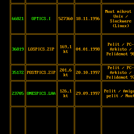
Muut mikrot 
Unix /
66821
OPTICS.I
527360
18.11.1996
Slackware
(Linux)
Pelit / PC-
169,1
36819
LOSPICS.ZIP
04.01.1998
Arkisto /
kt
Pelidemot 9
Pelit / PC-
201,6
35172
POSTPICS.ZIP
20.10.1997
Arkisto /
kt
Pelidemot 9
126,1
Pelit / Amig
23705
ONESPICS.LHA
29.09.1997
kt
pelit / Muu