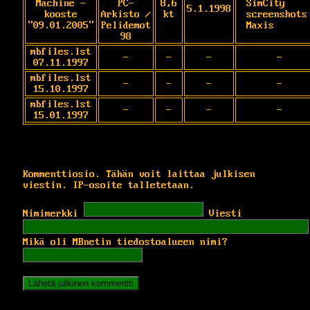
Machine -
PC-
8,6
SimCity 
5.1.1998
kooste
Arkisto /
kt
screenshots 
"09.01.2005"
Pelidemot
Maxis
98
mbfiles.lst
-
-
-
-
07.11.1997
mbfiles.lst
-
-
-
-
15.10.1997
mbfiles.lst
-
-
-
-
15.01.1997
Kommenttiosio. Tähän voit laittaa julkisen
viestin. IP-osoite talletetaan.
Nimimerkki
Viesti
Mikä oli MBnetin tiedostoalueen nimi?