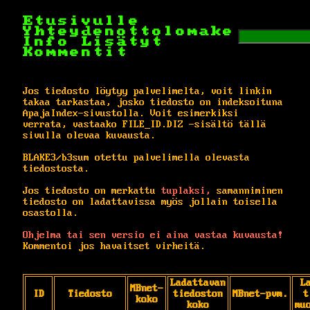
Etusivulle
Yhteydenottolomake
Info
Lisätyt
Kommentit
Jos tiedosto löytyy palvelimelta, voit linkin
takaa tarkastaa, josko tiedosto on indeksoituna
ApajaIndex-sivustolla. Voit esimerkiksi
verrata, vastaako FILE_ID.DIZ -sisältö tällä
sivulla olevaa kuvausta.
BLAKE3/b3sum otettu palvelimella olevasta
tiedostosta.
Jos tiedosto on merkattu
tuplaksi,
samanniminen
tiedosto on ladattavissa myös jollain toisella
osastolla.
Ohjelma tai sen versio ei aina vastaa kuvausta!
Kommentoi jos havaitset virheitä.
Ladattavan
L
MBnet-
ID
Tiedosto
tiedoston
MBnet-pvm.
t
koko
koko
mu