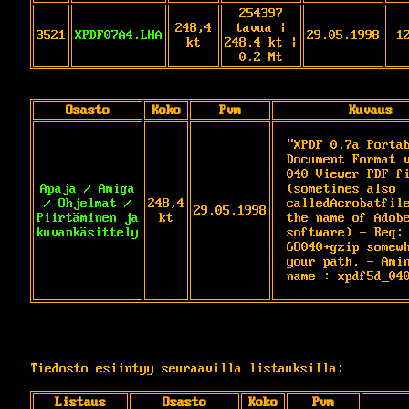
254397
248,4
tavua |
3521
XPDF07A4.LHA
29.05.1998
1
kt
248.4 kt |
0.2 Mt
Osasto
Koko
Pvm
Kuvaus
"XPDF 0.7a Portab
Document Format v
040 Viewer PDF fi
Apaja / Amiga
(sometimes also 
/ Ohjelmat /
248,4
calledAcrobatfile
29.05.1998
Piirtäminen ja
kt
the name of Adobe
kuvankäsittely
software) - Req: 
68040+gzip somewh
your path. - Amin
name : xpdf5d_04
Tiedosto esiintyy seuraavilla listauksilla:
Listaus
Osasto
Koko
Pvm