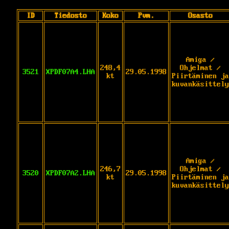
ID
Tiedosto
Koko
Pvm.
Osasto
Amiga /
248,4
Ohjelmat /
3521
XPDF07A4.LHA
29.05.1998
kt
Piirtäminen ja
kuvankäsittely
Amiga /
246,7
Ohjelmat /
3520
XPDF07A2.LHA
29.05.1998
kt
Piirtäminen ja
kuvankäsittely