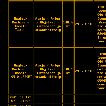
XPDF
Docu
040 
Wayback
Apaja / Amiga
(som
Machine -
/ Ohjelmat /
248,4
'Acr
29.5.1998
kooste
Piirtäminen ja
kt
the 
"2026"
kuvankäsittely
soft
6804
in y
name
"XPD
Docu
040 
Wayback
Apaja / Amiga
(som
Machine -
/ Ohjelmat /
248,4
call
29.5.1998
kooste
Piirtäminen ja
kt
the 
"09.01.2005"
kuvankäsittely
soft
6804
your
name
mbfiles.lst
-
-
-
07.11.1997