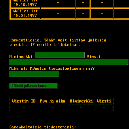
mbfiles.lst
-
-
-
15.10.1997
mbfiles.lst
-
-
-
15.01.1997
Kommenttiosio. Tähän voit laittaa julkisen
viestin. IP-osoite talletetaan.
Nimimerkki
Viesti
Mikä oli MBnetin tiedostoalueen nimi?
Viestin ID
Pvm ja aika
Nimimerkki
Viesti
-
-
-
-
Samankaltaisia tiedostonimiä: